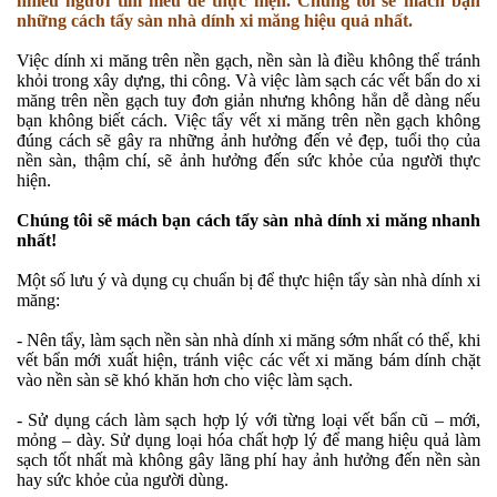
nhiều người tìm hiểu để thực hiện. Chúng tôi sẽ mách bạn
những cách tẩy sàn nhà dính xi măng hiệu quả nhất.
Việc dính xi măng trên nền gạch, nền sàn là điều không thể tránh
khỏi trong xây dựng, thi công. Và việc làm sạch các vết bẩn do xi
măng trên nền gạch tuy đơn giản nhưng không hẳn dễ dàng nếu
bạn không biết cách. Việc tẩy vết xi măng trên nền gạch không
đúng cách sẽ gây ra những ảnh hưởng đến vẻ đẹp, tuổi thọ của
nền sàn, thậm chí, sẽ ảnh hưởng đến sức khỏe của người thực
hiện.
Chúng tôi sẽ mách bạn cách tẩy sàn nhà dính xi măng nhanh
nhất!
Một số lưu ý và dụng cụ chuẩn bị để thực hiện tẩy sàn nhà dính xi
măng:
- Nên tẩy, làm sạch nền sàn nhà dính xi măng sớm nhất có thể, khi
vết bẩn mới xuất hiện, tránh việc các vết xi măng bám dính chặt
vào nền sàn sẽ khó khăn hơn cho việc làm sạch.
- Sử dụng cách làm sạch hợp lý với từng loại vết bẩn cũ – mới,
mỏng – dày. Sử dụng loại hóa chất hợp lý để mang hiệu quả làm
sạch tốt nhất mà không gây lãng phí hay ảnh hưởng đến nền sàn
hay sức khỏe của người dùng.