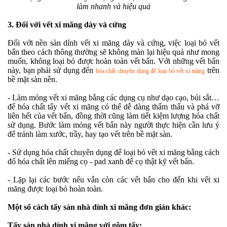
làm nhanh và hiệu quả
3. Đối với vết xi măng dày và cứng
Đối với nền sàn dính vết xi măng dày và cứng, việc loại bỏ vết
bẩn theo cách thông thường sẽ không màn lại hiệu quả như mong
muốn, không loại bỏ được hoàn toàn vết bẩn. Với những vết bẩn
này, bạn phải sử dụng đến
trên
hóa chất chuyên dụng để loại bỏ vết xi măng
bề mặt sàn nền.
- Làm mỏng vết xi măng bằng các dụng cụ như dạo cạo, búi sắt…
để hóa chất tẩy vết xi măng có thể dễ dàng thẩm thấu và phá vỡ
liên hết của vết bẩn, đồng thời cũng làm tiết kiệm lượng hóa chất
sử dụng. Bước làm mỏng vết bẩn này người thực hiện cần lưu ý
để tránh làm xước, trầy, hay tạo vết trên bề mặt sàn.
- Sử dụng hóa chất chuyên dụng để loại bỏ vết xi măng bằng cách
đổ hóa chất lên miếng cọ - pad xanh để cọ thật kỹ vết bẩn.
- Lặp lại các bước nếu vẫn còn các vết bẩn cho đến khi vết xi
măng được loại bỏ hoàn toàn.
Một số cách tẩy sàn nhà dính xi măng đơn giản khác:
Tẩy sàn nhà dính xi măng với gôm tẩy: