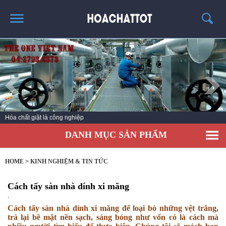
TRANG CHỦ
GIỚI THIỆU
SẢN PHẨM HÓT
KINH NGHIỆM & TIN TỨC
Hóa chất vệ sinh buồng phòng
LIÊN HỆ
DANH MỤC SẢN PHẨM
HOME
>
KINH NGHIỆM & TIN TỨC
Cách tẩy sàn nhà dính xi măng
,
Cách tẩy sàn nhà dính xi măng để loại bỏ những vệt trắng,
trả lại bề mặt nền sạch, sáng bóng như vốn có là cách mà