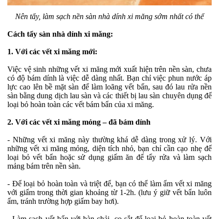
Nên tẩy, làm sạch nền sàn nhà dính xi măng sớm nhất có thể
Cách tẩy sàn nhà dính xi măng:
1. Với các vết xi măng mới:
Việc vệ sinh những vết xi măng mới xuất hiện trên nền sàn, chưa
có độ bám dính là việc dễ dàng nhất. Bạn chỉ việc phun nước áp
lực cao lên bề mặt sàn để làm loãng vết bẩn, sau đó lau rửa nền
sàn bằng dung dịch lau sàn và các thiết bị lau sàn chuyên dụng để
loại bỏ hoàn toàn các vết bám bẩn của xi măng.
2. Với các vết xi măng mỏng – đã bám dính
- Những vết xi măng này thường khá dễ dàng trong xử lý. Với
những vết xi măng mỏng, diện tích nhỏ, bạn chỉ cần cạo nhẹ để
loại bỏ vết bẩn hoặc sử dụng giấm ăn để tẩy rửa và làm sạch
mảng bám trên nền sàn.
- Để loại bỏ hoàn toàn và triệt để, bạn có thể làm ẩm vết xi măng
với giấm trong thời gian khoảng từ 1-2h. (lưu ý giữ vết bẩn luôn
ẩm, tránh trường hợp giấm bay hơi).
- Làm sạch vết bẩn với bàn chải, cọ sắt để loại bỏ hoàn toàn vết