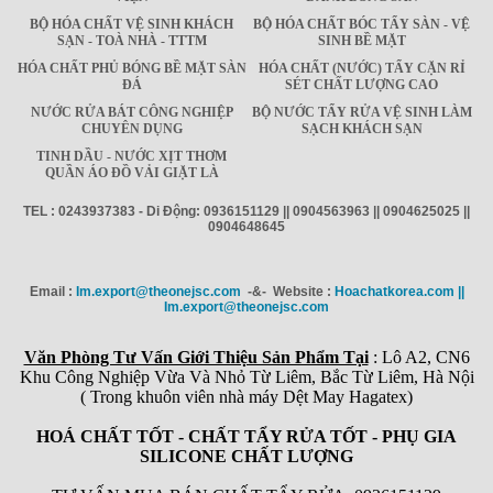
BỘ HÓA CHẤT VỆ SINH KHÁCH
BỘ HÓA CHẤT BÓC TẨY SÀN - VỆ
SẠN - TOÀ NHÀ - TTTM
SINH BỀ MẶT
HÓA CHẤT PHỦ BÓNG BỀ MẶT SÀN
HÓA CHẤT (NƯỚC) TẨY CẶN RỈ
ĐÁ
SÉT CHẤT LƯỢNG CAO
NƯỚC RỬA BÁT CÔNG NGHIỆP
BỘ NƯỚC TẨY RỬA VỆ SINH LÀM
CHUYÊN DỤNG
SẠCH KHÁCH SẠN
TINH DẦU - NƯỚC XỊT THƠM
QUẦN ÁO ĐỒ VẢI GIẶT LÀ
TEL : 0243937383 - Di Động: 0936151129 || 0904563963 || 0904625025 ||
0904648645
Email :
Im.export@theonejsc.com
-&- Website :
Hoachatkorea.com ||
Im.export@theonejsc.com
Văn Phòng Tư Vấn Giới Thiệu Sản Phẩm Tại
: Lô A2, CN6
Khu Công Nghiệp Vừa Và Nhỏ Từ Liêm, Bắc Từ Liêm, Hà Nội
( Trong khuôn viên nhà máy Dệt May Hagatex)
HOÁ CHẤT TỐT - CHẤT TẨY RỬA TỐT - PHỤ GIA
SILICONE CHẤT LƯỢNG