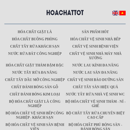
HÓA CHẤT GIẶT LÀ
SẢN PHẨM HÓT
HÓA CHẤT BUỒNG PHÒNG
HÓA CHẤT VỆ SINH NHÀ BẾP
CHẤT TẨY RỬA KHÁCH SẠN
CHẤT VỆ SINH BỆNH VIỆN
NƯỚC RỬA BÁT CÔNG NGHIỆP
CHẤT VỆ SINH NHÀ MÁY NHÀ
XƯỞNG
HÓA CHẤT GIẶT THẢM ĐẬM ĐẶC
NƯỚC LAU KÍNH ĐA NĂNG
NƯỚC TẨY RỬA ĐA NĂNG
NƯỚC LAU SÀN ĐA NĂNG
CHẤT TẨY DẦU MỠ CÔNG NGHIỆP
CHẤT VỆ SINH BẢO DƯỠNG SÀN
CHẤT ĐÁNH BÓNG SÀN GỖ
CHẤT TẨY SÀN HIỆU QUẢ
CHẤT ĐÁNH BÓNG KIM LOẠI
NƯỚC TẨY RỬA NHÀ VỆ SINH WC
BỘ HÓA CHẤT GIẶT LÀ CÔNG
BỘ HÓA CHẤT VỆ SINH THẢM - NỈ -
NGHIỆP
GHẾ
BỘ HÓA CHẤT VỆ SINH BẾP CÔNG
BỘ CHÂT TẨY RỬA CHUYÊN BIỆT
NGHIỆP - KHÁCH SẠN
CAO CẤP
BỘ HÓA CHẤT VỆ SINH SÀN BỆNH
BỘ HÓA CHẤT PHỦ BÓNG SÀN -
VIỆN
ĐÁNH BÓNG SÀN