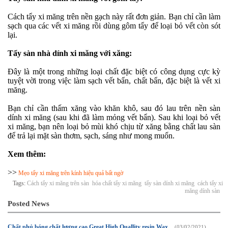
Cách tẩy xi măng trên nền gạch này rất đơn giản. Bạn chỉ cần làm
sạch qua các vết xi măng rồi dùng gôm tẩy để loại bỏ vết còn sót
lại.
Tẩy sàn nhà dính xi măng với xăng:
Đây là một trong những loại chất đặc biệt có công dụng cực kỳ
tuyệt vời trong việc làm sạch vết bẩn, chất bẩn, đặc biệt là vết xi
măng.
Bạn chỉ cần thấm xăng vào khăn khô, sau đó lau trên nền sàn
dính xi măng (sau khi đã làm mỏng vết bẩn). Sau khi loại bỏ vết
xi măng, bạn nên loại bỏ mùi khó chịu từ xăng bằng chất lau sàn
để trả lại mặt sàn thơm, sạch, sáng như mong muốn.
Xem thêm:
>>
Mẹo tẩy xi măng trên kính hiệu quả bất ngờ
Tags:
Cách tẩy xi măng trên sàn
hóa chất tẩy xi măng
tẩy sàn dính xi măng
cách tẩy xi
măng dính sàn
Posted News
Chất phủ bóng chất lượng cao Great High Quallity resin Wax
(03/02/2021)