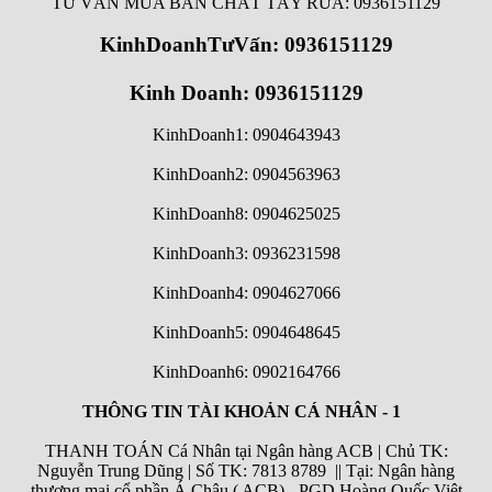
TƯ VẤN MUA BÁN CHẤT TẨY RỬA: 0936151129
KinhDoanhTưVấn: 0936151129
Kinh Doanh: 0936151129
KinhDoanh1: 0904643943
KinhDoanh2: 0904563963
KinhDoanh8: 0904625025
KinhDoanh3: 0936231598
KinhDoanh4: 0904627066
KinhDoanh5: 0904648645
KinhDoanh6:
0902164766
THÔNG TIN TÀI KHOẢN CÁ NHÂN - 1
THANH TOÁN Cá Nhân tại Ngân hàng ACB | Chủ TK:
Nguyễn Trung Dũng | Số TK: 7813 8789 || Tại: Ngân hàng
thương mại cổ phần Á Châu ( ACB) - PGD Hoàng Quốc Việt