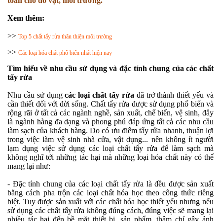
toàn cho đồ vật, môi trường.
Xem thêm:
>>
Top 5 chất tẩy rửa thân thiện môi trường
>>
Các loại hóa chất phổ biến nhất hiện nay
Tìm hiểu về nhu cầu sử dụng và đặc tính chung của các chất
tẩy rửa
Nhu cầu sử dụng
các loại chất tẩy rửa
đã trở thành thiết yếu và
cần thiết đối với đời sống. Chất tẩy rửa được sử dụng phổ biến và
rộng rãi ở tất cả các ngành nghề, sản xuất, chế biến, vệ sinh, đây
là ngành hàng đa dạng và phong phú đáp ứng tất cả các nhu cầu
làm sạch của khách hàng. Do có ưu điểm tẩy rửa nhanh, thuận lợi
trong việc làm vệ sinh nhà cửa, vật dụng... nên không ít người
lạm dụng việc sử dụng các loại chất tẩy rửa để làm sạch mà
không nghĩ tới những tác hại mà những loại hóa chất này có thể
mang lại như:
- Đặc tính chung của các loại chất tẩy rửa là đều được sản xuất
bằng cách pha trộn các loại chất hóa học theo công thức riêng
biệt. Tuy được sản xuất với các chất hóa học thiết yếu nhưng nếu
sử dụng các chất tẩy rửa không đúng cách, đúng việc sẽ mang lại
nhiều tác hại đến bề mặt thiết bị, sản phẩm, thậm chí gây ảnh