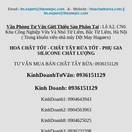
Email :
Im.export@theonejsc.com
-&- Website :
Hoachatkorea.com ||
Im.export@theonejsc.com
Văn Phòng Tư Vấn Giới Thiệu Sản Phẩm Tại
: Lô A2, CN6
Khu Công Nghiệp Vừa Và Nhỏ Từ Liêm, Bắc Từ Liêm, Hà Nội
( Trong khuôn viên nhà máy Dệt May Hagatex)
HOÁ CHẤT TỐT - CHẤT TẨY RỬA TỐT - PHỤ GIA
SILICONE CHẤT LƯỢNG
TƯ VẤN MUA BÁN CHẤT TẨY RỬA: 0936151129
KinhDoanhTưVấn: 0936151129
Kinh Doanh: 0936151129
KinhDoanh1: 0904643943
KinhDoanh2: 0904563963
KinhDoanh8: 0904625025
KinhDoanh3: 0936231598