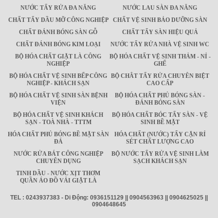
NƯỚC TẨY RỬA ĐA NĂNG
NƯỚC LAU SÀN ĐA NĂNG
CHẤT TẨY DẦU MỠ CÔNG NGHIỆP
CHẤT VỆ SINH BẢO DƯỠNG SÀN
CHẤT ĐÁNH BÓNG SÀN GỖ
CHẤT TẨY SÀN HIỆU QUẢ
CHẤT ĐÁNH BÓNG KIM LOẠI
NƯỚC TẨY RỬA NHÀ VỆ SINH WC
BỘ HÓA CHẤT GIẶT LÀ CÔNG
BỘ HÓA CHẤT VỆ SINH THẢM - NỈ -
NGHIỆP
GHẾ
BỘ HÓA CHẤT VỆ SINH BẾP CÔNG
BỘ CHÂT TẨY RỬA CHUYÊN BIỆT
NGHIỆP - KHÁCH SẠN
CAO CẤP
BỘ HÓA CHẤT VỆ SINH SÀN BỆNH
BỘ HÓA CHẤT PHỦ BÓNG SÀN -
VIỆN
ĐÁNH BÓNG SÀN
BỘ HÓA CHẤT VỆ SINH KHÁCH
BỘ HÓA CHẤT BÓC TẨY SÀN - VỆ
SẠN - TOÀ NHÀ - TTTM
SINH BỀ MẶT
HÓA CHẤT PHỦ BÓNG BỀ MẶT SÀN
HÓA CHẤT (NƯỚC) TẨY CẶN RỈ
ĐÁ
SÉT CHẤT LƯỢNG CAO
NƯỚC RỬA BÁT CÔNG NGHIỆP
BỘ NƯỚC TẨY RỬA VỆ SINH LÀM
CHUYÊN DỤNG
SẠCH KHÁCH SẠN
TINH DẦU - NƯỚC XỊT THƠM
QUẦN ÁO ĐỒ VẢI GIẶT LÀ
TEL : 0243937383 - Di Động: 0936151129 || 0904563963 || 0904625025 ||
0904648645