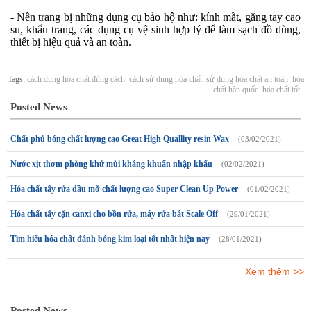
- Nên trang bị những dụng cụ bảo hộ như: kính mắt, găng tay cao
su, khẩu trang, các dụng cụ vệ sinh hợp lý để làm sạch đồ dùng,
thiết bị hiệu quả và an toàn.
Tags:
cách dụng hóa chất đúng cách
cách sử dụng hóa chất
sử dụng hóa chất an toàn
hóa
chất hàn quốc
hóa chất tốt
Posted News
Chất phủ bóng chất lượng cao Great High Quallity resin Wax
(03/02/2021)
Nước xịt thơm phòng khử mùi kháng khuẩn nhập khẩu
(02/02/2021)
Hóa chất tẩy rửa dầu mỡ chất lượng cao Super Clean Up Power
(01/02/2021)
Hóa chất tẩy cặn canxi cho bồn rửa, máy rửa bát Scale Off
(29/01/2021)
Tìm hiểu hóa chất đánh bóng kim loại tốt nhất hiện nay
(28/01/2021)
Xem thêm >>
Posted News