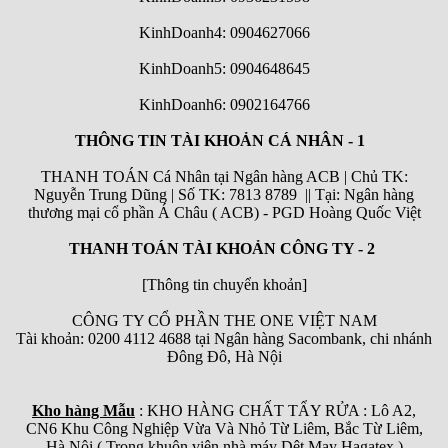
KinhDoanh4: 0904627066
KinhDoanh5: 0904648645
KinhDoanh6:
0902164766
THÔNG TIN TÀI KHOẢN CÁ NHÂN - 1
THANH TOÁN Cá Nhân tại Ngân hàng ACB | Chủ TK:
Nguyễn Trung Dũng | Số TK: 7813 8789 || Tại: Ngân hàng
thương mại cổ phần Á Châu ( ACB) - PGD Hoàng Quốc Việt
THANH TOÁN TÀI KHOẢN CÔNG TY - 2
[Thông tin chuyển khoản]
CÔNG TY CỔ PHẦN THE ONE VIỆT NAM
Tài khoản: 0200 4112 4688 tại Ngân hàng Sacombank, chi nhánh
Đông Đô, Hà Nội
Kho hàng Mẫu
: KHO HÀNG CHẤT TẨY RỬA : Lô A2,
CN6 Khu Công Nghiệp Vừa Và Nhỏ Từ Liêm, Bắc Từ Liêm,
Hà Nội ( Trong khuôn viên nhà máy Dệt May Hagatex )