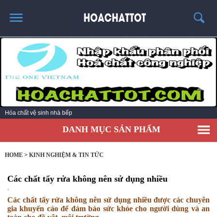
TRANG CHỦ
GIỚI THIỆU
SẢN PHẨM HÓT
KINH NGHIỆM & TIN TỨC
Hóa chất vệ sinh nhà bếp
LIÊN HỆ
DANH MỤC SẢN PHẨM
HOME
>
KINH NGHIỆM & TIN TỨC
Các chất tẩy rửa không nên sử dụng nhiều
,
Các chất tẩy rửa không nên sử dụng nhiều được các chuyên
gia khuyến cáo để đảm bảo sức khỏe cho người dùng và an