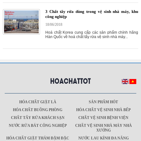
3 Chất tẩy rửa dùng trong vệ sinh nhà máy, khu
công nghiệp
18/06/2018
Hoá chất Korea cung cấp các sản phẩm chính hãng
Hàn Quốc về hoá chất tẩy rửa vệ sinh nhà máy...
HÓA CHẤT GIẶT LÀ
SẢN PHẨM HÓT
HÓA CHẤT BUỒNG PHÒNG
HÓA CHẤT VỆ SINH NHÀ BẾP
CHẤT TẨY RỬA KHÁCH SẠN
CHẤT VỆ SINH BỆNH VIỆN
NƯỚC RỬA BÁT CÔNG NGHIỆP
CHẤT VỆ SINH NHÀ MÁY NHÀ
XƯỞNG
HÓA CHẤT GIẶT THẢM ĐẬM ĐẶC
NƯỚC LAU KÍNH ĐA NĂNG