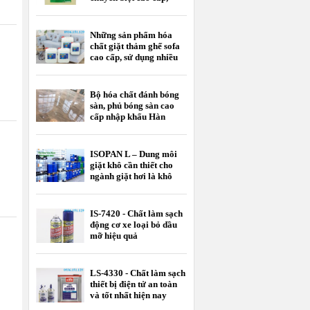
nhập khẩu
Những sản phẩm hóa
chất giặt thảm ghế sofa
cao cấp, sử dụng nhiều
nhất hiện nay
Bộ hóa chất đánh bóng
sàn, phủ bóng sàn cao
cấp nhập khẩu Hàn
Quốc
ISOPAN L – Dung môi
giặt khô cần thiết cho
ngành giặt hơi là khô
IS-7420 - Chất làm sạch
động cơ xe loại bỏ dầu
mỡ hiệu quả
LS-4330 - Chất làm sạch
thiết bị điện tử an toàn
và tốt nhất hiện nay