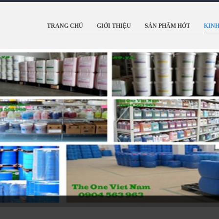
TRANG CHỦ
GIỚI THIỆU
SẢN PHẨM HÓT
KINH