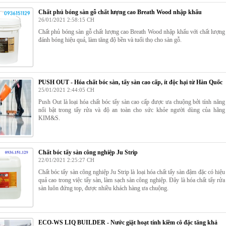
Chất phủ bóng sàn gỗ chất lượng cao Breath Wood nhập khẩu
26/01/2021 2:58:15 CH
Chất phủ bóng sàn gỗ chất lượng cao Breath Wood nhập khẩu với chất lượng
đánh bóng hiệu quả, làm tăng độ bền và tuổi thọ cho sàn gỗ.
PUSH OUT - Hóa chất bóc sàn, tẩy sàn cao cấp, ít độc hại từ Hàn Quốc
25/01/2021 2:44:05 CH
Push Out là loại hóa chất bóc tẩy sàn cao cấp được ưa chuộng bởi tính năng
nổi bật trong tẩy rửa và độ an toàn cho sức khỏe người dùng của hãng
KIM&S.
Chất bóc tẩy sàn công nghiệp Ju Strip
22/01/2021 2:25:27 CH
Chất bóc tẩy sàn công nghiệp Ju Strip là loại hóa chất tẩy sàn đậm đặc có hiệu
quả cao trong việc tẩy sàn, làm sạch sàn công nghiệp. Đây là hóa chất tẩy rửa
sàn luôn đứng top, được nhiều khách hàng ưa chuộng.
ECO-WS LIQ BUILDER - Nước giặt hoạt tính kiềm cô đặc tăng khả