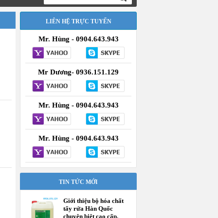
LIÊN HỆ TRỰC TUYẾN
Mr. Hùng - 0904.643.943
Mr Dương- 0936.151.129
Mr. Hùng - 0904.643.943
Mr. Hùng - 0904.643.943
TIN TỨC MỚI
Giới thiệu bộ hóa chất
tẩy rửa Hàn Quốc
chuyên biệt cao cấp,