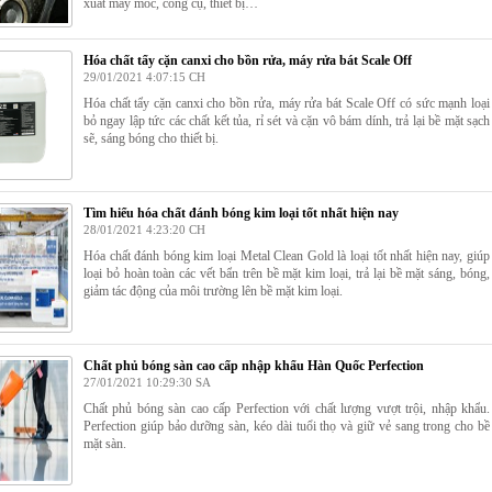
xuất máy móc, công cụ, thiết bị…
Hóa chất tẩy cặn canxi cho bồn rửa, máy rửa bát Scale Off
29/01/2021 4:07:15 CH
Hóa chất tẩy cặn canxi cho bồn rửa, máy rửa bát Scale Off có sức mạnh loại
bỏ ngay lập tức các chất kết tủa, rỉ sét và cặn vô bám dính, trả lại bề mặt sạch
sẽ, sáng bóng cho thiết bị.
Tìm hiểu hóa chất đánh bóng kim loại tốt nhất hiện nay
28/01/2021 4:23:20 CH
Hóa chất đánh bóng kim loại Metal Clean Gold là loại tốt nhất hiện nay, giúp
loại bỏ hoàn toàn các vết bẩn trên bề mặt kim loại, trả lại bề mặt sáng, bóng,
giảm tác động của môi trường lên bề mặt kim loại.
Chất phủ bóng sàn cao cấp nhập khẩu Hàn Quốc Perfection
27/01/2021 10:29:30 SA
Chất phủ bóng sàn cao cấp Perfection với chất lượng vượt trội, nhập khẩu.
Perfection giúp bảo dưỡng sàn, kéo dài tuổi thọ và giữ vẻ sang trong cho bề
mặt sàn.