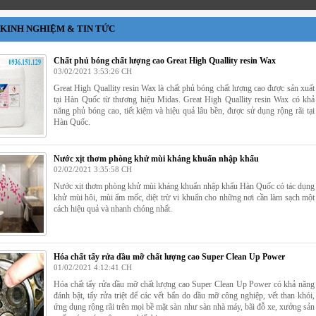
KINH NGHIỆM & TIN TỨC
Chất phủ bóng chất lượng cao Great High Quallity resin Wax
03/02/2021 3:53:26 CH
Great High Quallity resin Wax là chất phủ bóng chất lượng cao được sản xuất
tại Hàn Quốc từ thương hiệu Midas. Great High Quallity resin Wax có khả
năng phủ bóng cao, tiết kiệm và hiệu quả lâu bền, được sử dụng rộng rãi tại
Hàn Quốc.
Nước xịt thơm phòng khử mùi kháng khuẩn nhập khẩu
02/02/2021 3:35:58 CH
Nước xịt thơm phòng khử mùi kháng khuẩn nhập khẩu Hàn Quốc có tác dụng
khử mùi hôi, mùi ẩm mốc, diệt trừ vi khuẩn cho những nơi cần làm sạch một
cách hiệu quả và nhanh chóng nhất.
Hóa chất tẩy rửa dầu mỡ chất lượng cao Super Clean Up Power
01/02/2021 4:12:41 CH
Hóa chất tẩy rửa dầu mỡ chất lượng cao Super Clean Up Power có khả năng
đánh bật, tẩy rửa triệt để các vết bẩn do dầu mỡ công nghiệp, vết than khói,
ứng dụng rộng rãi trên mọi bề mặt sàn như sàn nhà máy, bãi đỗ xe, xưởng sản