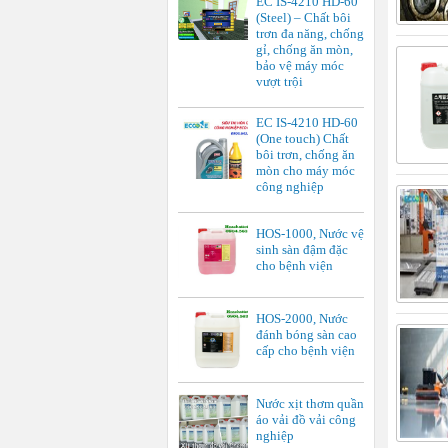
EC IS-4210 HD-60
(Steel) – Chất bôi
trơn đa năng, chống
gỉ, chống ăn mòn,
bảo vệ máy móc
vượt trội
EC IS-4210 HD-60
(One touch) Chất
bôi trơn, chống ăn
mòn cho máy móc
công nghiệp
HOS-1000, Nước vệ
sinh sàn đậm đặc
cho bệnh viện
HOS-2000, Nước
đánh bóng sàn cao
cấp cho bệnh viện
Nước xịt thơm quần
áo vải đồ vải công
nghiệp