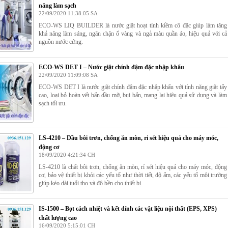
năng làm sạch
22/09/2020 11:38:05 SA
ECO-WS LIQ BUILDER là nước giặt hoạt tính kiềm cô đặc giúp làm tăng
khả năng làm sáng, ngăn chặn ố vàng và ngả màu quần áo, hiệu quả với cả
nguồn nước cứng.
ECO-WS DET I – Nước giặt chính đậm đặc nhập khẩu
22/09/2020 11:09:08 SA
ECO-WS DET I là nước giặt chính đậm đặc nhập khẩu với tính năng giặt tẩy
cao, loại bỏ hoàn vết bẩn dầu mỡ, bụi bẩn, mang lại hiệu quả sử dụng và làm
sạch tối ưu.
LS-4210 – Dầu bôi trơn, chống ăn mòn, rỉ sét hiệu quả cho máy móc,
động cơ
18/09/2020 4:21:34 CH
LS-4210 là chất bôi trơn, chống ăn mòn, rỉ sét hiệu quả cho máy móc, động
cơ, bảo vệ thiết bị khỏi các yếu tố như thời tiết, độ ẩm, các yếu tố môi trường
giúp kéo dài tuổi thọ và độ bền cho thiết bị.
IS-1500 – Bọt cách nhiệt và kết dính các vật liệu nội thất (EPS, XPS)
chất lượng cao
16/09/2020 5:15:01 CH