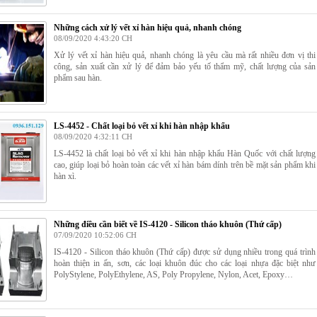
Những cách xử lý vết xỉ hàn hiệu quả, nhanh chóng
08/09/2020 4:43:20 CH
Xử lý vết xỉ hàn hiệu quả, nhanh chóng là yêu cầu mà rất nhiều đơn vị thi
công, sản xuất cần xử lý để đảm bảo yếu tố thẩm mỹ, chất lượng của sản
phẩm sau hàn.
LS-4452 - Chất loại bỏ vết xỉ khi hàn nhập khẩu
08/09/2020 4:32:11 CH
LS-4452 là chất loại bỏ vết xỉ khi hàn nhập khẩu Hàn Quốc với chất lượng
cao, giúp loại bỏ hoàn toàn các vết xỉ hàn bám dính trên bề mặt sản phẩm khi
hàn xì.
Những điều cần biết về IS-4120 - Silicon tháo khuôn (Thứ cấp)
07/09/2020 10:52:06 CH
IS-4120 - Silicon tháo khuôn (Thứ cấp) được sử dụng nhiều trong quá trình
hoàn thiện in ấn, sơn, các loại khuôn đúc cho các loại nhựa đặc biệt như
PolyStylene, PolyEthylene, AS, Poly Propylene, Nylon, Acet, Epoxy…