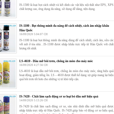
IS-1500 là loại bọt cách nhiệt và kết dính các vật liệu nội thất như EPS, XPS
chất lượng cao, ứng dụng đa năng, sử dụng dễ dàng, tiện dụng.
IS-1100 - Bọt thông minh đa năng để cách nhiệt, cách âm nhập khẩu
Hàn Quốc
16/09/2020 5:04:07 CH
IS-1100 là loại bọt thông minh đa năng dùng để cách nhiệt, cách âm, sửa các
vết nứt ở tòa nhà…IS-1100 đươc nhập khẩu trực tiếp từ Hàn Quốc với chất
lượng tốt nhất.
LS-4610 - Dầu mỡ bôi trơn, chống ăn mòn cho máy móc
16/09/2020 4:27:56 CH
LS-4610 là loại dầu mỡ bôi trơn, chống ăn mòn cho máy móc, tăng hiệu quả
hoạt động, giảm tiếng ồn. LS – 4610 được thiết kế dạng xịt giúp mang lại hiệu
quả bôi trơn tốt hơn cho những vị trí khó tiếp cận.
IS-7420 - Chất làm sạch động cơ xe loại bỏ dầu mỡ hiệu quả
14/09/2020 5:13:26 CH
IS-7420 là chất làm sạch động cơ xe, sàn nhà dính dầu mỡ hiệu quả được
nhập khẩu trực tiếp từ Hàn Quốc. IS-7420 giúp bảo vệ động cơ xe hiệu quả,