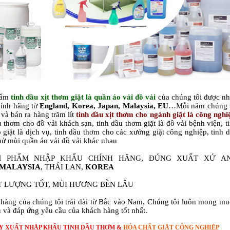
hẩm
tinh dầu x
ịt
thơm giặt là quần áo vải đồ vải
của chúng tôi được n
hính hãng từ
England, Korea, Japan, Malaysia, EU
…Mỗi năm chúng 
ụ và bán ra hàng trăm lít
tinh dầu x
ịt
thơm cho ngành giặt là công nghi
u thơm cho đồ vải khách sạn, tinh dầu thơm giặt là
đồ vải
bệnh viện, t
 giặt là dịch vụ, tinh dầu thơm cho các xưởng giặt công nghiệp, tinh 
ử mùi quần áo vải đồ vải khác nhau
M PHẨM NHẬP KHẨU CHÍNH HÃNG, ĐÚNG XUẤT XỨ A
MALAYSIA
, THÁI LAN,
KOREA
T LƯỢNG T
ỐT
, MÙI HƯƠNG BỀN LÂU
àng của chúng tôi trải dài từ Bắc vào Nam, Chúng tôi luôn mong m
 và đáp ứng yêu cầu của khách hàng tốt nhất.
Y XUẤT NHẬP KHẨU TINH DẦU THƠM &
HÓA CHẤT GIẶT CÔNG NGHIỆP