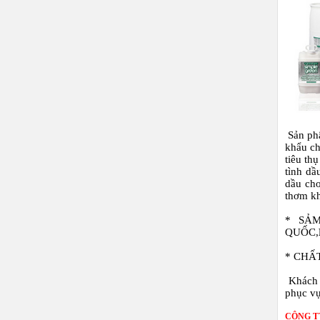
Sản p
khẩu c
tiêu th
tình dầ
dầu cho
thơm kh
* SẢ
QU
ỐC,
* CHẤ
Khách h
phục vụ
CÔNG T