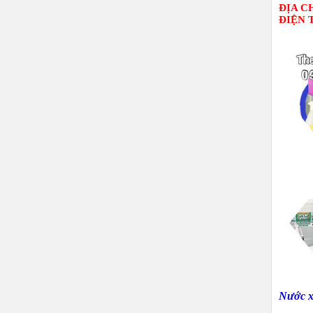
Đ
ỊA C
ĐIỆN 
Nước xị