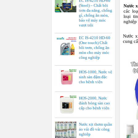
EC IS-4210 HD-60
(Steel) – Chất bôi
Nước x
trơn đa năng, chống
các lo
gỉ, chống ăn mòn,
loại t
bảo vệ máy móc
nghiệp 
vượt trội
Nước x
EC IS-4210 HD-60
cung cấ
(One touch) Chất
bôi trơn, chống ăn
mòn cho máy móc
công nghiệp
HOS-1000, Nước vệ
sinh sàn đậm đặc
cho bệnh viện
HOS-2000, Nước
đánh bóng sàn cao
cấp cho bệnh viện
Nước xịt thơm quần
áo vải đồ vải công
nghiệp