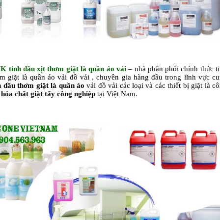
NK
tinh dầu x
ịt
thơm giặt là quần áo vải
– nhà phân phối chính thức t
m giặt là quần áo vải đồ vải , chuyên gia hàng đầu trong lĩnh vực c
h dầu thơm giặt là quần áo
vải đồ vải các loại và các thiết bị giặt là c
,
hóa chất giặt tẩy công nghiệp
tại Việt Nam.