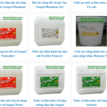
t tẩy đậm đặc đa năng
Bột tẩy trắng đồ vải gốc Oxy
Chất tạo mùi và làm mềm v
ốc Sunpol Maximum
Sunpol Maximum Oxy
Vic-soft
Power XP
ng hòa đồ vải Sunpol
Nước tẩy điểm đánh bật dầu
Chất tẩy trắng dành cho v
Neutralizer
mỡ Fat Dirt Remover
màu nhập khẩu Malaysia V
Oxy
y dầu mỡ chuyên dụng
Nước xả làm mềm vải tăng
Nước xả làm mềm vải Sunp
ồ vải Sunpol Water
cường đậm đặc Sunpol
Softener