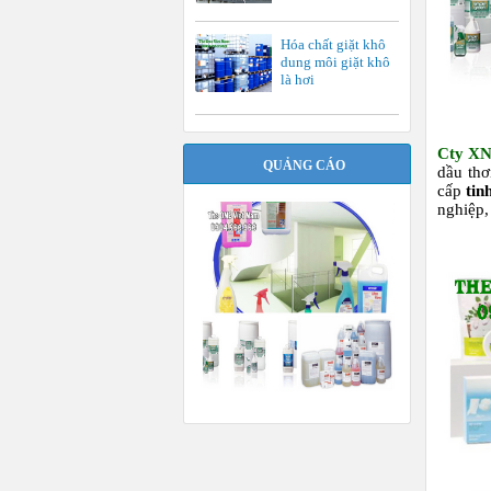
Hóa chất giặt khô
dung môi giặt khô
là hơi
Cty X
QUẢNG CÁO
dầu thơ
cấp
tin
nghiệp