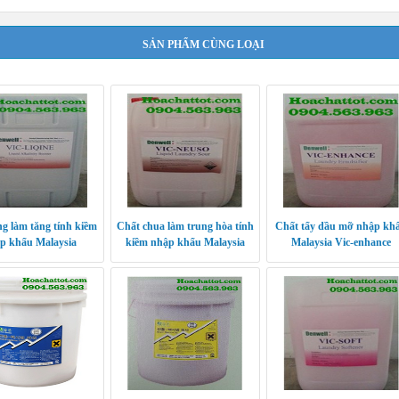
SẢN PHẨM CÙNG LOẠI
ng làm tăng tính kiềm
Chất chua làm trung hòa tính
Chất tẩy dầu mỡ nhập kh
p khẩu Malaysia
kiềm nhập khẩu Malaysia
Malaysia Vic-enhance