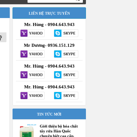
LIÊN HỆ TRỰC TUYẾN
Mr. Hùng - 0904.643.943
Mr Dương- 0936.151.129
Mr. Hùng - 0904.643.943
Mr. Hùng - 0904.643.943
TIN TỨC MỚI
Giới thiệu bộ hóa chất
tẩy rửa Hàn Quốc
chuyên biệt cao cấp,