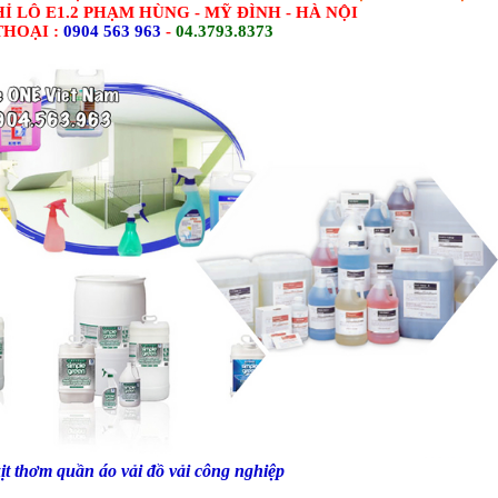
HỈ LÔ E1.2 PHẠM HÙNG - MỸ ĐÌNH - HÀ NỘI
THOẠI :
0904 563 963
-
04.3793.8373
t thơm quần áo vải đồ vải công nghiệp