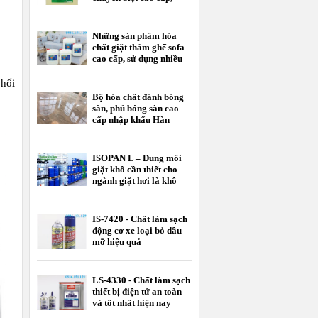
nhập khẩu
Những sản phẩm hóa
chất giặt thảm ghế sofa
cao cấp, sử dụng nhiều
nhất hiện nay
phối
Bộ hóa chất đánh bóng
sàn, phủ bóng sàn cao
cấp nhập khẩu Hàn
Quốc
ISOPAN L – Dung môi
giặt khô cần thiết cho
ngành giặt hơi là khô
IS-7420 - Chất làm sạch
động cơ xe loại bỏ dầu
mỡ hiệu quả
LS-4330 - Chất làm sạch
thiết bị điện tử an toàn
và tốt nhất hiện nay