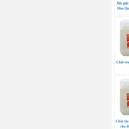
Bột giặ
Hàn Qu
Chất tru
Chất tẩ
cho đ