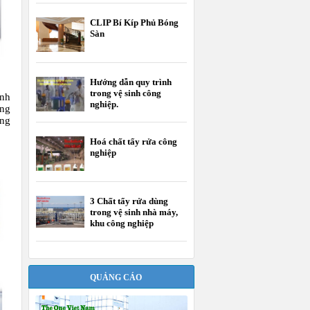
CLIP Bí Kíp Phủ Bóng
Sàn
Hướng dẫn quy trình
trong vệ sinh công
inh
nghiệp.
ung
ông
Hoá chất tẩy rửa công
nghiệp
3 Chất tẩy rửa dùng
trong vệ sinh nhà máy,
khu công nghiệp
QUẢNG CÁO