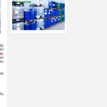
hập
tôi
ệp
,
inh
dầu
NH
uốn