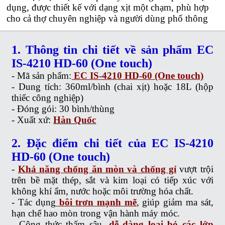
dụng, được thiết kế với dạng xịt một chạm, phù hợp
cho cả thợ chuyên nghiệp và người dùng phổ thông
1. Thông tin chi tiết về sản phẩm EC
IS-4210 HD-60 (One touch)
- Mã sản phẩm:
EC IS-4210 HD-60 (One touch)
- Dung tích: 360ml/bình (chai xịt) hoặc 18L (hộp
thiếc công nghiệp)
- Đóng gói: 30 bình/thùng
- Xuất xứ:
Hàn Quốc
2. Đặc điểm chi tiết của EC IS-4210
HD-60 (One touch)
-
Khả năng chống ăn mòn và chống gỉ
vượt trội
trên bề mặt thép, sắt và kim loại có tiếp xúc với
không khí ẩm, nước hoặc môi trường hóa chất.
- Tác dụng
bôi trơn mạnh mẽ
, giúp giảm ma sát,
hạn chế hao mòn trong vận hành máy móc.
- Công thức thấm sâu,
dễ dàng loại bỏ các lớp