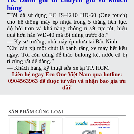
hàng
"Tôi đã sử dụng EC IS-4210 HD-60 (One touch)
cho hệ thống máy ép nhựa trong 5 tháng liên tục,
độ bôi trơn và khả năng chống rỉ sét cực tốt, hiệu
quả hơn hẳn WD-40 mà tôi dùng trước đó.”
— Kỹ sư trưởng, nhà máy ép nhựa tại Bắc Ninh
"Chỉ cần xịt một chút là bánh răng xe máy hết kêu
ngay. Tôi còn dùng để tháo bulong két nước cũ bị
rỉ cũng rất dễ dàng.”
— Khách hàng kỹ thuật sửa xe tại TP. HCM
Liên hệ ngay Eco One Việt Nam qua hotline:
0904563963 để được tư vấn và nhận báo giá ưu
đãi!
SẢN PHẨM CÙNG LOẠI