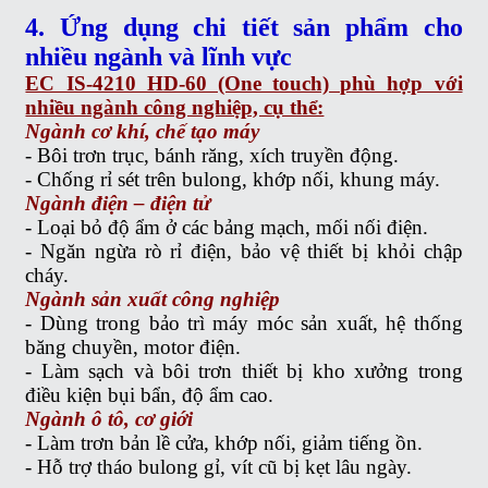
4. Ứng dụng chi tiết sản phẩm cho
nhiều ngành và lĩnh vực
EC IS-4210 HD-60 (One touch) phù hợp với
nhiều ngành công nghiệp, cụ thể:
Ngành cơ khí, chế tạo máy
- Bôi trơn trục, bánh răng, xích truyền động.
- Chống rỉ sét trên bulong, khớp nối, khung máy.
Ngành điện – điện tử
- Loại bỏ độ ẩm ở các bảng mạch, mối nối điện.
- Ngăn ngừa rò rỉ điện, bảo vệ thiết bị khỏi chập
cháy.
Ngành sản xuất công nghiệp
- Dùng trong bảo trì máy móc sản xuất, hệ thống
băng chuyền, motor điện.
- Làm sạch và bôi trơn thiết bị kho xưởng trong
điều kiện bụi bẩn, độ ẩm cao.
Ngành ô tô, cơ giới
- Làm trơn bản lề cửa, khớp nối, giảm tiếng ồn.
- Hỗ trợ tháo bulong gỉ, vít cũ bị kẹt lâu ngày.