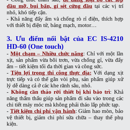
dầu mỡ, bụi bẩn, gỉ sét cứng đầu
tại các vị trí
nhỏ, khó tiếp cận.
- Khả năng đẩy ẩm và chống rò rỉ điện, thích hợp
với thiết bị điện tử, bảng mạch, motor…
3. Ưu điểm nổi bật của EC IS-4210
HD-60 (One touch)
-
Một chạm – Nhiều chức năng
: Chỉ với một lần
xịt, sản phẩm vừa bôi trơn, vừa chống gỉ, vừa đẩy
ẩm – tiết kiệm tối đa thời gian và công sức.
-
Tiện lợi trong thi công thực địa:
Với dạng xịt
trực tiếp và có thể gắn vòi phụ, sản phẩm giúp xử
lý dễ dàng cả ở các khe rãnh sâu, nhỏ.
-
Không cần tháo rời thiết bị khi bảo trì
: Khả
năng thẩm thấu giúp sản phẩm đi sâu vào trong các
chi tiết máy móc mà không phải tháo lắp phức tạp.
-
Tiết kiệm chi phí vận hành
: Giảm hao mòn, bảo
vệ thiết bị, giảm chi phí sửa chữa – thay thế phụ
kiện.