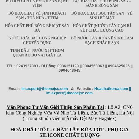
BỘ HÓA CHẤT VỆ SINH SÀN BỆNH
BỘ HÓA CHẤT PHỦ BÓNG SÀN -
VIỆN
ĐÁNH BÓNG SÀN
BỘ HÓA CHẤT VỆ SINH KHÁCH
BỘ HÓA CHẤT BÓC TẨY SÀN - VỆ
SẠN - TOÀ NHÀ - TTTM
SINH BỀ MẶT
HÓA CHẤT PHỦ BÓNG BỀ MẶT SÀN
HÓA CHẤT (NƯỚC) TẨY CẶN RỈ
ĐÁ
SÉT CHẤT LƯỢNG CAO
NƯỚC RỬA BÁT CÔNG NGHIỆP
BỘ NƯỚC TẨY RỬA VỆ SINH LÀM
CHUYÊN DỤNG
SẠCH KHÁCH SẠN
TINH DẦU - NƯỚC XỊT THƠM
QUẦN ÁO ĐỒ VẢI GIẶT LÀ
TEL : 0243937383 - Di Động: 0936151129 || 0904563963 || 0904625025 ||
0904648645
Email :
Im.export@theonejsc.com
-&- Website :
Hoachatkorea.com ||
Im.export@theonejsc.com
Văn Phòng Tư Vấn Giới Thiệu Sản Phẩm Tại
: Lô A2, CN6
Khu Công Nghiệp Vừa Và Nhỏ Từ Liêm, Bắc Từ Liêm, Hà Nội
( Trong khuôn viên nhà máy Dệt May Hagatex)
HOÁ CHẤT TỐT - CHẤT TẨY RỬA TỐT - PHỤ GIA
SILICONE CHẤT LƯỢNG