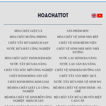
HÓA CHẤT GIẶT LÀ
SẢN PHẨM HÓT
HÓA CHẤT BUỒNG PHÒNG
HÓA CHẤT VỆ SINH NHÀ BẾP
CHẤT TẨY RỬA KHÁCH SẠN
CHẤT VỆ SINH BỆNH VIỆN
NƯỚC RỬA BÁT CÔNG NGHIỆP
CHẤT VỆ SINH NHÀ MÁY NHÀ
XƯỞNG
HÓA CHẤT GIẶT THẢM ĐẬM ĐẶC
NƯỚC LAU KÍNH ĐA NĂNG
NƯỚC TẨY RỬA ĐA NĂNG
NƯỚC LAU SÀN ĐA NĂNG
CHẤT TẨY DẦU MỠ CÔNG NGHIỆP
CHẤT VỆ SINH BẢO DƯỠNG SÀN
CHẤT ĐÁNH BÓNG SÀN GỖ
CHẤT TẨY SÀN HIỆU QUẢ
CHẤT ĐÁNH BÓNG KIM LOẠI
NƯỚC TẨY RỬA NHÀ VỆ SINH WC
BỘ HÓA CHẤT GIẶT LÀ CÔNG
BỘ HÓA CHẤT VỆ SINH THẢM - NỈ -
NGHIỆP
GHẾ
BỘ HÓA CHẤT VỆ SINH BẾP CÔNG
BỘ CHÂT TẨY RỬA CHUYÊN BIỆT
NGHIỆP - KHÁCH SẠN
CAO CẤP