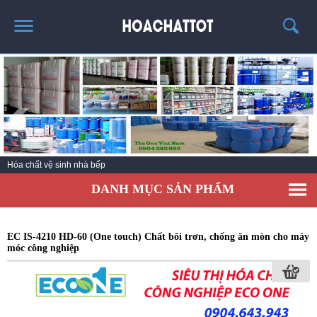
TRANG CHỦ
GIỚI THIỆU
SẢN PHẨM HÓT
KINH NGHIỆM & TIN TỨC
Hóa chất vệ sinh nhà bếp
LIÊN HỆ
DANH MỤC SẢN PHẨM
EC IS-4210 HD-60 (One touch) Chất bôi trơn, chống ăn mòn cho máy
móc công nghiệp