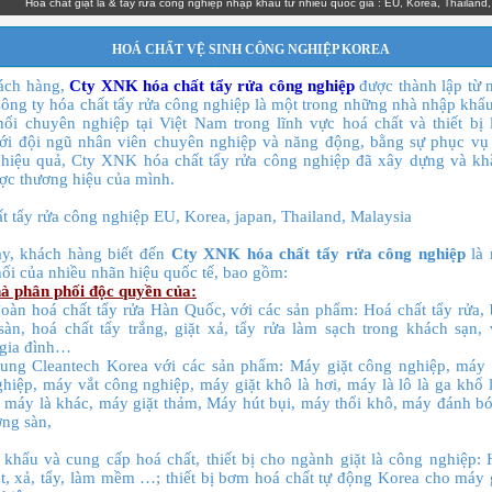
a chất giặt là & tẩy rửa công nghiệp nhập khẩu từ nhiều quốc gia : EU, Korea, Thailand, Malays
HOÁ CHẤT VỆ SINH CÔNG NGHIỆP KOREA
ách hàng,
Cty XNK hóa chất tẩy rửa công nghiệp
được thành lập từ
ông ty hóa chất tẩy rửa công nghiệp là một trong những nhà nhập khẩ
ối chuyên nghiệp tại Việt Nam trong lĩnh vực hoá chất và thiết bị
ới đội ngũ nhân viên chuyên nghiệp và năng động, bằng sự phục vụ
 hiệu quả, Cty XNK hóa chất tẩy rửa công nghiệp đã xây dựng và k
ợc thương hiệu của mình.
t tẩy rửa công nghiệp EU, Korea, japan, Thailand, Malaysia
ay, khách hàng biết đến
Cty XNK hóa chất tẩy rửa công nghiệp
là 
ối của nhiều nhãn hiệu quốc tế, bao gồm:
à phân phối độc quyền của:
oàn hoá chất tẩy rửa Hàn Quốc, với các sản phẩm: Hoá chất tẩy rửa,
àn, hoá chất tẩy trắng, giặt xả, tẩy rửa làm sạch trong khách sạn,
 gia đình…
ung Cleantech Korea với các sản phẩm: Máy giặt công nghiệp, máy 
hiệp, máy vắt công nghiệp, máy giặt khô là hơi, máy là lô là ga khổ 
i máy là khác, máy giặt thảm, Máy hút bụi, máy thổi khô, máy đánh b
ng sàn,
khẩu và cung cấp hoá chất, thiết bị cho ngành giặt là công nghiệp:
ặt, xả, tẩy, làm mềm …; thiết bị bơm hoá chất tự động Korea cho máy 