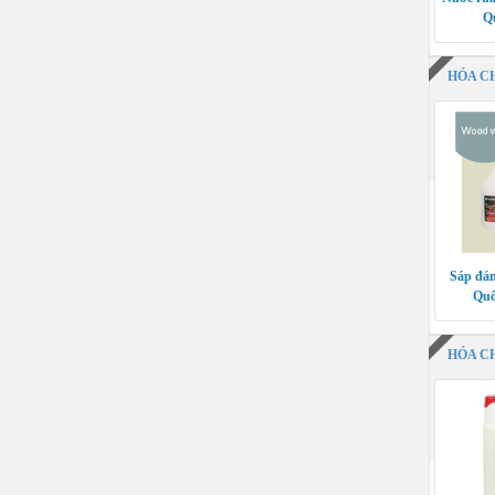
Q
HÓA C
Sáp đán
Quố
HÓA C