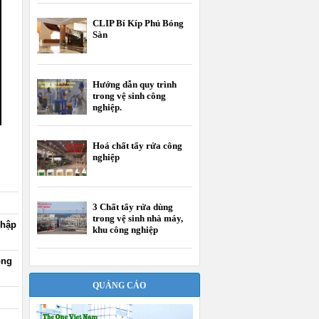
CLIP Bí Kíp Phủ Bóng
Sàn
Hướng dẫn quy trình
trong vệ sinh công
nghiệp.
Hoá chất tẩy rửa công
nghiệp
3 Chất tẩy rửa dùng
trong vệ sinh nhà máy,
nhập
khu công nghiệp
ộng
QUẢNG CÁO