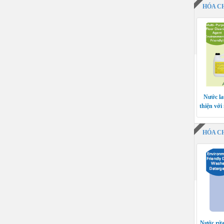
HÓA C
Nước la
thiện với
HÓA C
Nước rửa