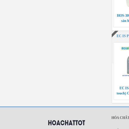
HOS-30
sàn b
EC IS 
EC IS
touch) C
ăn mòn
HÓA CHẤT