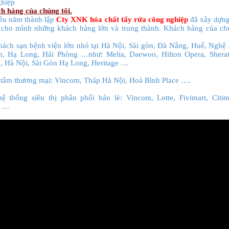
ghiệp
h hàng của chúng tôi.
ều năm thành lập
Cty XNK hóa chất tẩy rửa công nghiệp
đã xây dựng
 cho mình những khách hàng lớn và trung thành. Khách hàng của ch
hách sạn bệnh viện lớn nhỏ tại Hà Nội, Sài gòn, Đà Nẵng, Huế, Nghệ
h, Hạ Long, Hải Phòng …như: Melia, Daewoo, Hilton Opera, Sherat
, Hà Nội, Sài Gòn Hạ Long, Heritage …
 tâm thương mại: Vincom, Tháp Hà Nội, Hoà Bình Place ….
ệ thống siêu thị phân phối bán lẻ: Vincom, Lotte, Fivimart, Citim
x …