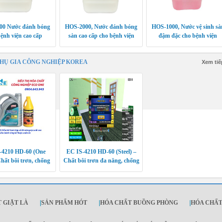
00 Nước đánh bóng
HOS-2000, Nước đánh bóng
HOS-1000, Nước vệ sinh sà
ệnh viện cao cấp
sàn cao cấp cho bệnh viện
đậm đặc cho bệnh viện
PHỤ GIA CÔNG NGHIỆP KOREA
Xem tiế
-4210 HD-60 (One
EC IS-4210 HD-60 (Steel) –
hất bôi trơn, chống
Chất bôi trơn đa năng, chống
 cho máy móc công
gỉ, chống ăn mòn, bảo vệ máy
nghiệp
móc vượt trội
 GIẶT LÀ
|
SẢN PHẨM HÓT
|
HÓA CHẤT BUỒNG PHÒNG
|
HÓA CHẤT