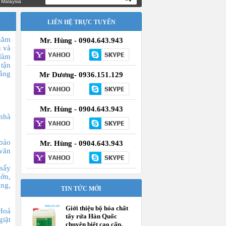
ia
LIÊN HỆ TRỰC TUYẾN
 năm
Mr. Hùng - 0904.643.943
u và
 làm
 tận
hẳng
Mr Dương- 0936.151.129
Mr. Hùng - 0904.643.943
nhà
 bảo
Mr. Hùng - 0904.643.943
 văn
sấy
lớn,
óng,
TIN TỨC MỚI
Giới thiệu bộ hóa chất
 Hoá
tẩy rửa Hàn Quốc
giặt
chuyên biệt cao cấp,