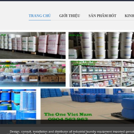
TRANG CHỦ
GIỚI THIỆU
SẢN PHẨM HÓT
KINH
Design, consult, installation and distributor all industrial laundry equipment imported genuine with