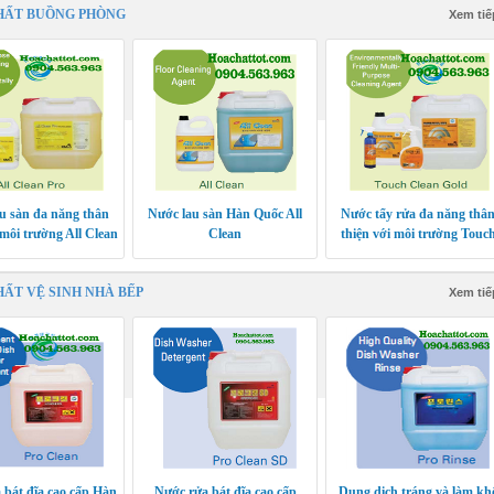
HẤT BUỒNG PHÒNG
Xem tiế
u sàn đa năng thân
Nước lau sàn Hàn Quốc All
Nước tẩy rửa đa năng thâ
 môi trường All Clean
Clean
thiện với môi trường Touc
Pro
Clean Gold
HẤT VỆ SINH NHÀ BẾP
Xem tiế
 bát đĩa cao cấp Hàn
Nước rửa bát đĩa cao cấp
Dung dịch tráng và làm kh