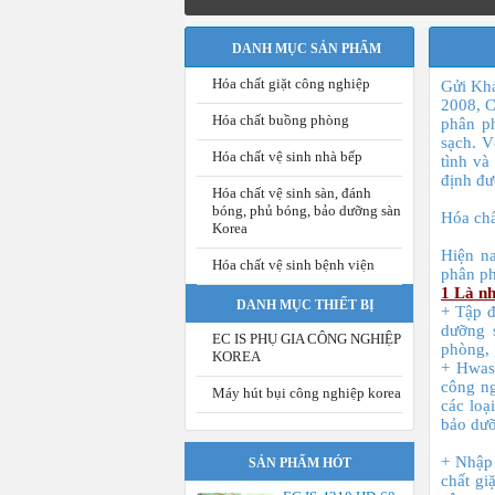
Hó
DANH MỤC SẢN PHẨM
Hóa chất giặt công nghiệp
Gửi Kh
2008, C
Hóa chất buồng phòng
phân ph
sạch. V
Hóa chất vệ sinh nhà bếp
tình và
định đư
Hóa chất vệ sinh sàn, đánh
bóng, phủ bóng, bảo dưỡng sàn
Hóa chấ
Korea
Hiện n
Hóa chất vệ sinh bệnh viện
phân ph
1 Là nh
DANH MỤC THIẾT BỊ
+ Tập đ
dưỡng s
EC IS PHỤ GIA CÔNG NGHIỆP
phòng,
KOREA
+ Hwas
công ng
Máy hút bụi công nghiệp korea
các loạ
bảo dưỡ
+ Nhập 
SẢN PHẨM HÓT
chất gi