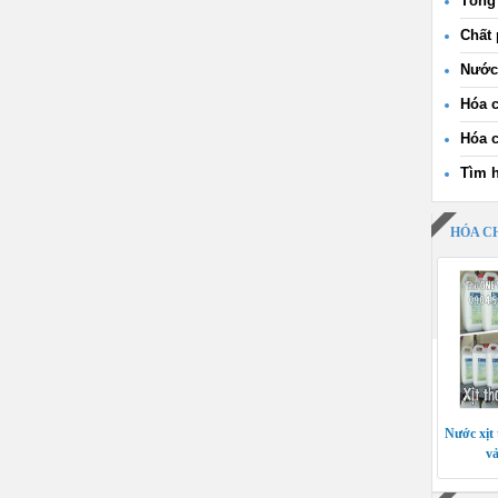
Tổng 
Chất 
Nước
Hóa c
Hóa c
Tìm h
HÓA C
Nước xịt
vả