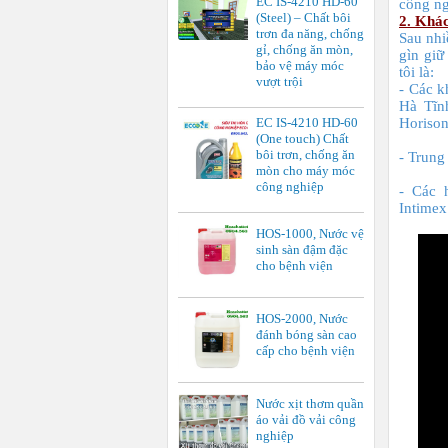
EC IS-4210 HD-60
công n
(Steel) – Chất bôi
2. Khác
trơn đa năng, chống
Sau nhi
gỉ, chống ăn mòn,
gìn giữ
bảo vệ máy móc
tôi là:
vượt trội
- Các k
Hà Tĩn
EC IS-4210 HD-60
Horison
(One touch) Chất
bôi trơn, chống ăn
- Trung
mòn cho máy móc
công nghiệp
- Các h
Intime
HOS-1000, Nước vệ
sinh sàn đậm đặc
cho bệnh viện
HOS-2000, Nước
đánh bóng sàn cao
cấp cho bệnh viện
Nước xịt thơm quần
áo vải đồ vải công
nghiệp