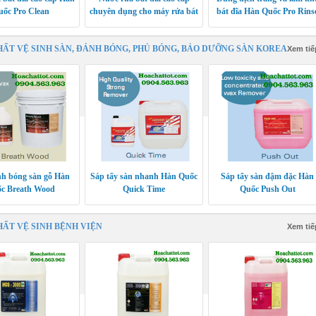
uốc Pro Clean
chuyên dụng cho máy rửa bát
bát đĩa Hàn Quốc Pro Rins
công nghiệp Pro Clean SD
HẤT VỆ SINH SÀN, ĐÁNH BÓNG, PHỦ BÓNG, BẢO DƯỠNG SÀN KOREA
Xem tiế
h bóng sàn gỗ Hàn
Sáp tẩy sàn nhanh Hàn Quốc
Sáp tẩy sàn đậm đặc Hàn
c Breath Wood
Quick Time
Quốc Push Out
HẤT VỆ SINH BỆNH VIỆN
Xem tiế