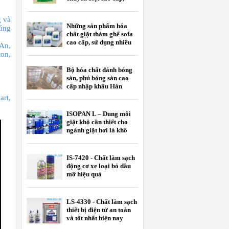
nhập khẩu
 và
Những sản phẩm hóa
úng
chất giặt thảm ghế sofa
cao cấp, sử dụng nhiều
 An,
nhất hiện nay
on,
Bộ hóa chất đánh bóng
sàn, phủ bóng sàn cao
cấp nhập khẩu Hàn
Quốc
art,
ISOPAN L – Dung môi
giặt khô cần thiết cho
ngành giặt hơi là khô
IS-7420 - Chất làm sạch
động cơ xe loại bỏ dầu
mỡ hiệu quả
LS-4330 - Chất làm sạch
thiết bị điện tử an toàn
và tốt nhất hiện nay