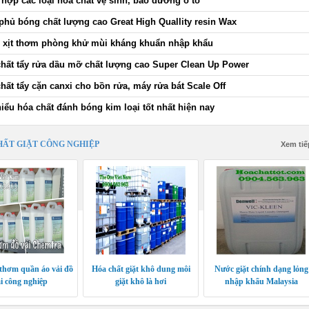
hợp các loại hóa chất vệ sinh, bảo dưỡng ô tô
phủ bóng chất lượng cao Great High Quallity resin Wax
 xịt thơm phòng khử mùi kháng khuẩn nhập khẩu
hất tẩy rửa dầu mỡ chất lượng cao Super Clean Up Power
hất tẩy cặn canxi cho bồn rửa, máy rửa bát Scale Off
iểu hóa chất đánh bóng kim loại tốt nhất hiện nay
HẤT GIẶT CÔNG NGHIỆP
Xem tiế
 thơm quần áo vải đồ
Hóa chất giặt khô dung môi
Nước giặt chính dạng lỏng
i công nghiệp
giặt khô là hơi
nhập khẩu Malaysia