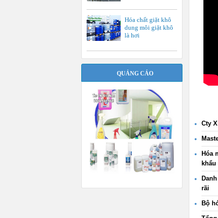
Hóa chất giặt khô
dung môi giặt khô
là hơi
QUẢNG CÁO
Cty X
Maste
Hóa 
khẩu
Danh 
rãi
Bộ hó