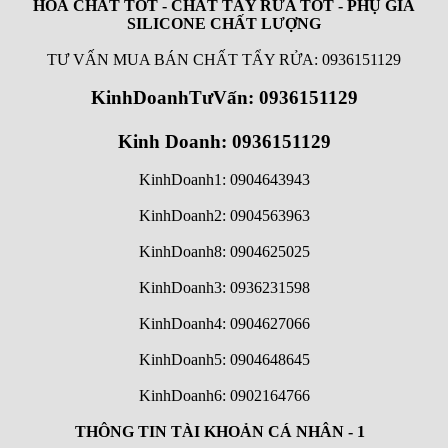
HOÁ CHẤT TỐT - CHẤT TẨY RỬA TỐT - PHỤ GIA
SILICONE CHẤT LƯỢNG
TƯ VẤN MUA BÁN CHẤT TẨY RỬA: 0936151129
KinhDoanhTưVấn: 0936151129
Kinh Doanh: 0936151129
KinhDoanh1: 0904643943
KinhDoanh2: 0904563963
KinhDoanh8: 0904625025
KinhDoanh3: 0936231598
KinhDoanh4: 0904627066
KinhDoanh5: 0904648645
KinhDoanh6:
0902164766
THÔNG TIN TÀI KHOẢN CÁ NHÂN - 1