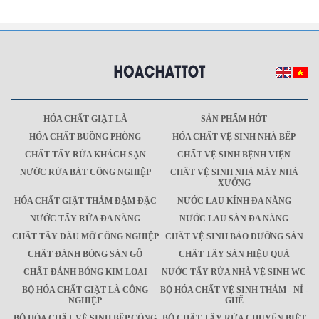
HÓA CHẤT GIẶT LÀ
SẢN PHẨM HÓT
HÓA CHẤT BUỒNG PHÒNG
HÓA CHẤT VỆ SINH NHÀ BẾP
CHẤT TẨY RỬA KHÁCH SẠN
CHẤT VỆ SINH BỆNH VIỆN
NƯỚC RỬA BÁT CÔNG NGHIỆP
CHẤT VỆ SINH NHÀ MÁY NHÀ
XƯỞNG
HÓA CHẤT GIẶT THẢM ĐẬM ĐẶC
NƯỚC LAU KÍNH ĐA NĂNG
NƯỚC TẨY RỬA ĐA NĂNG
NƯỚC LAU SÀN ĐA NĂNG
CHẤT TẨY DẦU MỠ CÔNG NGHIỆP
CHẤT VỆ SINH BẢO DƯỠNG SÀN
CHẤT ĐÁNH BÓNG SÀN GỖ
CHẤT TẨY SÀN HIỆU QUẢ
CHẤT ĐÁNH BÓNG KIM LOẠI
NƯỚC TẨY RỬA NHÀ VỆ SINH WC
BỘ HÓA CHẤT GIẶT LÀ CÔNG
BỘ HÓA CHẤT VỆ SINH THẢM - NỈ -
NGHIỆP
GHẾ
BỘ HÓA CHẤT VỆ SINH BẾP CÔNG
BỘ CHÂT TẨY RỬA CHUYÊN BIỆT