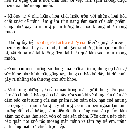
nên sử dụng quá ít hóa chất dẫn tới việc làm sạch không được
hiệu quả như mong muốn.
- Không tự ý pha loãng hóa chất hoặc trộn với những loại hóa
chất khác để tránh làm giảm tính năng làm sạch của sản phẩm,
cũng như gây ra những phản hứng hóa học không như mong
muốn.
- Không tùy tiện
để sử dụng, làm sạch
sử dụng các loại hóa chất tẩy rửa
theo suy đoán hay cảm tính, tránh gây ra những tổn hại cho thiết
bị, vật dụng mà lại không đem lại hiệu quả làm sạch như mong
muốn.
- Đảm bảo môi trường sử dụng hóa chất an toàn, dụng cụ bảo vệ
sức khỏe như kính mắt, găng tay, dụng cụ bảo hộ đầy đủ để tránh
gây ra những tổn thương cho sức khỏe.
- Một trong những yêu cầu quan trọng mà người dùng nên quan
tâm đó chính là bảo quản chất tẩy rửa sau khi sử dụng cẩn thận để
đảm bảo chất lượng của sản phẩm luôn đảm bảo, hạn chế những
tác động của môi trường hay những tác nhân bên ngoài làm ảnh
hưởng đến chất lượng, làm biến đổi tính năng của sản phẩm, làm
giảm tác dụng làm sạch vốn có của sản phẩm. Nên đóng nắp chặt,
bảo quản nơi khô ráo thoáng mát, tránh xa tầm tay trẻ em, tránh
ánh nắng mặt trời chiếu trực tiếp.