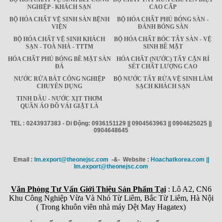
NGHIỆP - KHÁCH SẠN
CAO CẤP
BỘ HÓA CHẤT VỆ SINH SÀN BỆNH
BỘ HÓA CHẤT PHỦ BÓNG SÀN -
VIỆN
ĐÁNH BÓNG SÀN
BỘ HÓA CHẤT VỆ SINH KHÁCH
BỘ HÓA CHẤT BÓC TẨY SÀN - VỆ
SẠN - TOÀ NHÀ - TTTM
SINH BỀ MẶT
HÓA CHẤT PHỦ BÓNG BỀ MẶT SÀN
HÓA CHẤT (NƯỚC) TẨY CẶN RỈ
ĐÁ
SÉT CHẤT LƯỢNG CAO
NƯỚC RỬA BÁT CÔNG NGHIỆP
BỘ NƯỚC TẨY RỬA VỆ SINH LÀM
CHUYÊN DỤNG
SẠCH KHÁCH SẠN
TINH DẦU - NƯỚC XỊT THƠM
QUẦN ÁO ĐỒ VẢI GIẶT LÀ
TEL : 0243937383 - Di Động: 0936151129 || 0904563963 || 0904625025 ||
0904648645
Email :
Im.export@theonejsc.com
-&- Website :
Hoachatkorea.com ||
Im.export@theonejsc.com
Văn Phòng Tư Vấn Giới Thiệu Sản Phẩm Tại
: Lô A2, CN6
Khu Công Nghiệp Vừa Và Nhỏ Từ Liêm, Bắc Từ Liêm, Hà Nội
( Trong khuôn viên nhà máy Dệt May Hagatex)