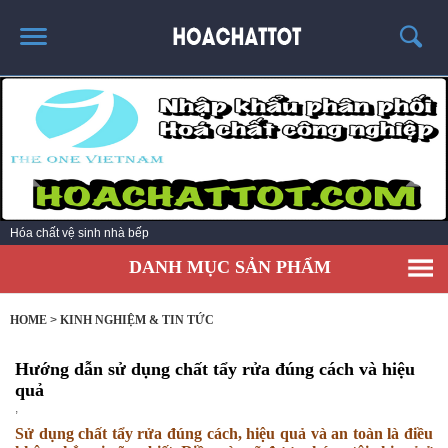
TRANG CHỦ
GIỚI THIỆU
SẢN PHẨM HÓT
KINH NGHIỆM & TIN TỨC
Hóa chất vệ sinh nhà bếp
LIÊN HỆ
DANH MỤC SẢN PHẨM
HOME
>
KINH NGHIỆM & TIN TỨC
Hướng dẫn sử dụng chất tẩy rửa đúng cách và hiệu
quả
,
Sử dụng chất tẩy rửa đúng cách, hiệu quả và an toàn là điều