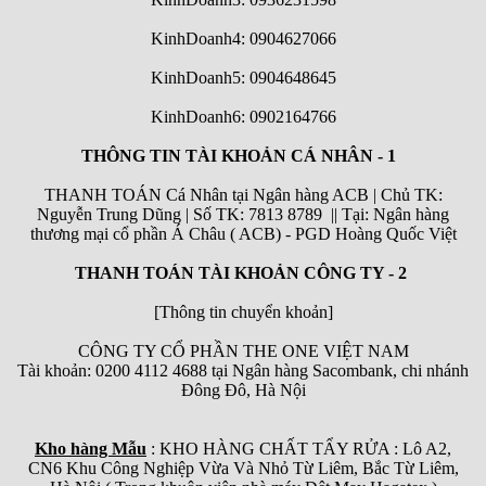
KinhDoanh4: 0904627066
KinhDoanh5: 0904648645
KinhDoanh6:
0902164766
THÔNG TIN TÀI KHOẢN CÁ NHÂN - 1
THANH TOÁN Cá Nhân tại Ngân hàng ACB | Chủ TK:
Nguyễn Trung Dũng | Số TK: 7813 8789 || Tại: Ngân hàng
thương mại cổ phần Á Châu ( ACB) - PGD Hoàng Quốc Việt
THANH TOÁN TÀI KHOẢN CÔNG TY - 2
[Thông tin chuyển khoản]
CÔNG TY CỔ PHẦN THE ONE VIỆT NAM
Tài khoản: 0200 4112 4688 tại Ngân hàng Sacombank, chi nhánh
Đông Đô, Hà Nội
Kho hàng Mẫu
: KHO HÀNG CHẤT TẨY RỬA : Lô A2,
CN6 Khu Công Nghiệp Vừa Và Nhỏ Từ Liêm, Bắc Từ Liêm,