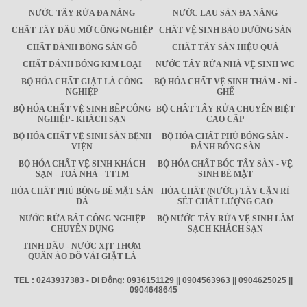
NƯỚC TẨY RỬA ĐA NĂNG
NƯỚC LAU SÀN ĐA NĂNG
CHẤT TẨY DẦU MỠ CÔNG NGHIỆP
CHẤT VỆ SINH BẢO DƯỠNG SÀN
CHẤT ĐÁNH BÓNG SÀN GỖ
CHẤT TẨY SÀN HIỆU QUẢ
CHẤT ĐÁNH BÓNG KIM LOẠI
NƯỚC TẨY RỬA NHÀ VỆ SINH WC
BỘ HÓA CHẤT GIẶT LÀ CÔNG
BỘ HÓA CHẤT VỆ SINH THẢM - NỈ -
NGHIỆP
GHẾ
BỘ HÓA CHẤT VỆ SINH BẾP CÔNG
BỘ CHÂT TẨY RỬA CHUYÊN BIỆT
NGHIỆP - KHÁCH SẠN
CAO CẤP
BỘ HÓA CHẤT VỆ SINH SÀN BỆNH
BỘ HÓA CHẤT PHỦ BÓNG SÀN -
VIỆN
ĐÁNH BÓNG SÀN
BỘ HÓA CHẤT VỆ SINH KHÁCH
BỘ HÓA CHẤT BÓC TẨY SÀN - VỆ
SẠN - TOÀ NHÀ - TTTM
SINH BỀ MẶT
HÓA CHẤT PHỦ BÓNG BỀ MẶT SÀN
HÓA CHẤT (NƯỚC) TẨY CẶN RỈ
ĐÁ
SÉT CHẤT LƯỢNG CAO
NƯỚC RỬA BÁT CÔNG NGHIỆP
BỘ NƯỚC TẨY RỬA VỆ SINH LÀM
CHUYÊN DỤNG
SẠCH KHÁCH SẠN
TINH DẦU - NƯỚC XỊT THƠM
QUẦN ÁO ĐỒ VẢI GIẶT LÀ
TEL : 0243937383 - Di Động: 0936151129 || 0904563963 || 0904625025 ||
0904648645