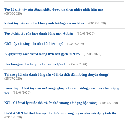
Top 10 chất tẩy rửa công nghiệp được lựa chọn nhiều nhất hiện nay
(08/08/2020)
5 chất tẩy rửa sàn nhà không ảnh hưởng đến sức khỏe
(06/08/2020)
Top 3 chất tẩy rửa inox đánh bóng mọi vết bẩn
(06/08/2020)
Chất tấy xi măng nào tốt nhất hiện nay?
(03/08/2020)
Bí quyết tẩy sạch vết xi măng trên nền gạch 99.99%
(03/08/2020)
Phủ bóng sàn bê tông – nhu cầu và lợi ích
(25/07/2020)
Tại sao phải cần đánh bóng sàn với hóa chất đánh bóng chuyên dụng?
(25/07/2020)
Forex Big – Chất tẩy dầu mỡ công nghiệp cho sàn xưởng, máy móc chất lượng
cao
(01/06/2020)
KCl - Chất xử lý nước thải và ức chế trương nở dạng bột trắng
(10/05/2020)
CuSO4.5H2O - Chất làm sạch bể bơi, sát trùng tẩy uế nhà cửa dạng tinh thể
(09/05/2020)