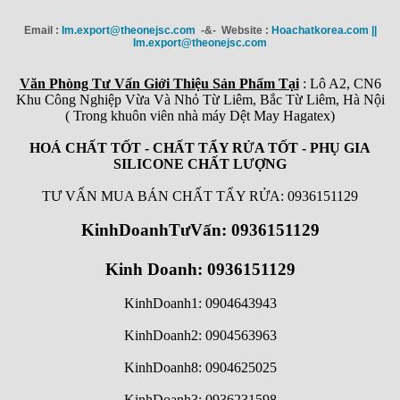
Email :
Im.export@theonejsc.com
-&- Website :
Hoachatkorea.com ||
Im.export@theonejsc.com
Văn Phòng Tư Vấn Giới Thiệu Sản Phẩm Tại
: Lô A2, CN6
Khu Công Nghiệp Vừa Và Nhỏ Từ Liêm, Bắc Từ Liêm, Hà Nội
( Trong khuôn viên nhà máy Dệt May Hagatex)
HOÁ CHẤT TỐT - CHẤT TẨY RỬA TỐT - PHỤ GIA
SILICONE CHẤT LƯỢNG
TƯ VẤN MUA BÁN CHẤT TẨY RỬA: 0936151129
KinhDoanhTưVấn: 0936151129
Kinh Doanh: 0936151129
KinhDoanh1: 0904643943
KinhDoanh2: 0904563963
KinhDoanh8: 0904625025
KinhDoanh3: 0936231598