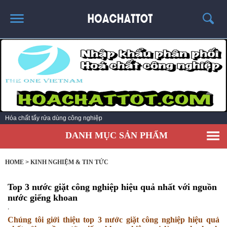
TRANG CHỦ
GIỚI THIỆU
SẢN PHẨM HÓT
KINH NGHIỆM & TIN TỨC
Hóa chất tẩy rửa dùng công nghiệp
LIÊN HỆ
DANH MỤC SẢN PHẨM
HOME
>
KINH NGHIỆM & TIN TỨC
Top 3 nước giặt công nghiệp hiệu quả nhất với nguồn
nước giếng khoan
,
Chúng tôi giới thiệu top 3 nước giặt công nghiệp hiệu quả