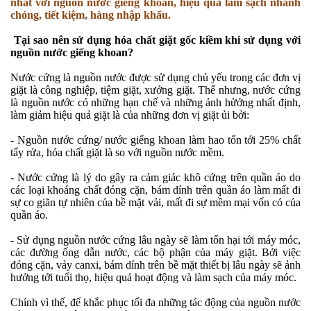
nhất với nguồn nước giếng khoan, hiệu quả làm sạch nhanh
chóng, tiết kiệm, hàng nhập khẩu.
Tại sao nên sử dụng hóa chất giặt gốc kiềm khi sử dụng với
nguồn nước giếng khoan?
Nước cứng là nguồn nước được sử dụng chủ yếu trong các đơn vị
giặt là công nghiệp, tiệm giặt, xưởng giặt. Thế nhưng, nước cứng
là nguồn nước có những hạn chế và những ảnh hửởng nhất định,
làm giảm hiệu quả giặt là của những đơn vị giặt ủi bởi:
- Nguồn nước cứng/ nước giếng khoan làm hao tốn tới 25% chất
tẩy rửa, hóa chất giặt là so với nguồn nước mềm.
- Nước cứng là lý do gây ra cảm giác khô cứng trên quần áo do
các loại khoáng chất đóng cặn, bám dính trên quần áo làm mất đi
sự co giãn tự nhiên của bề mặt vải, mất đi sự mềm mại vốn có của
quần áo.
- Sử dụng nguồn nước cứng lâu ngày sẽ làm tổn hại tới máy móc,
các đường ống dẫn nước, các bộ phận của máy giặt. Bởi việc
đóng cặn, vảy canxi, bám dính trên bề mặt thiết bị lâu ngày sẽ ảnh
hưởng tới tuổi thọ, hiệu quả hoạt động và làm sạch của máy móc.
Chính vì thế, để khắc phục tối đa những tác động của nguồn nước