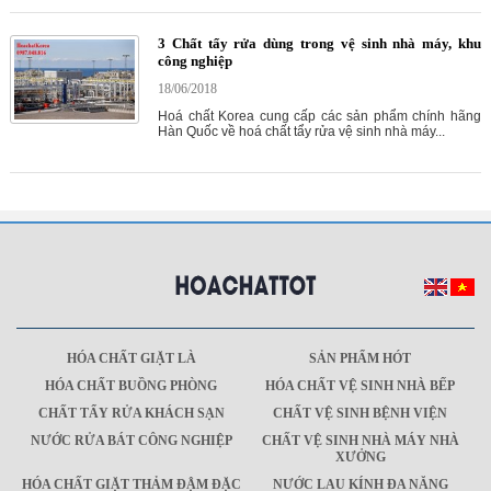
3 Chất tẩy rửa dùng trong vệ sinh nhà máy, khu
công nghiệp
18/06/2018
Hoá chất Korea cung cấp các sản phẩm chính hãng
Hàn Quốc về hoá chất tẩy rửa vệ sinh nhà máy...
HÓA CHẤT GIẶT LÀ
SẢN PHẨM HÓT
HÓA CHẤT BUỒNG PHÒNG
HÓA CHẤT VỆ SINH NHÀ BẾP
CHẤT TẨY RỬA KHÁCH SẠN
CHẤT VỆ SINH BỆNH VIỆN
NƯỚC RỬA BÁT CÔNG NGHIỆP
CHẤT VỆ SINH NHÀ MÁY NHÀ
XƯỞNG
HÓA CHẤT GIẶT THẢM ĐẬM ĐẶC
NƯỚC LAU KÍNH ĐA NĂNG