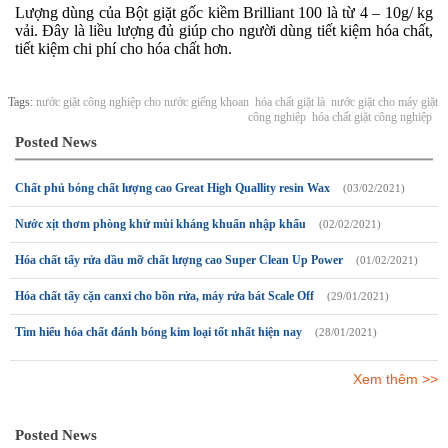
Lượng dùng của Bột giặt gốc kiềm Brilliant 100 là từ 4 – 10g/ kg
vải. Đây là liều lượng đủ giúp cho người dùng tiết kiệm hóa chất,
tiết kiệm chi phí cho hóa chất hơn.
Tags:
nước giặt công nghiệp cho nước giếng khoan
hóa chất giặt là
nước giặt cho máy giặt
công nghiệp
hóa chất giặt công nghiệp
Posted News
Chất phủ bóng chất lượng cao Great High Quallity resin Wax
(03/02/2021)
Nước xịt thơm phòng khử mùi kháng khuẩn nhập khẩu
(02/02/2021)
Hóa chất tẩy rửa dầu mỡ chất lượng cao Super Clean Up Power
(01/02/2021)
Hóa chất tẩy cặn canxi cho bồn rửa, máy rửa bát Scale Off
(29/01/2021)
Tìm hiểu hóa chất đánh bóng kim loại tốt nhất hiện nay
(28/01/2021)
Xem thêm >>
Posted News