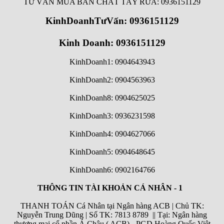
TƯ VẤN MUA BÁN CHẤT TẨY RỬA: 0936151129
KinhDoanhTưVấn: 0936151129
Kinh Doanh: 0936151129
KinhDoanh1: 0904643943
KinhDoanh2: 0904563963
KinhDoanh8: 0904625025
KinhDoanh3: 0936231598
KinhDoanh4: 0904627066
KinhDoanh5: 0904648645
KinhDoanh6:
0902164766
THÔNG TIN TÀI KHOẢN CÁ NHÂN - 1
THANH TOÁN Cá Nhân tại Ngân hàng ACB | Chủ TK:
Nguyễn Trung Dũng | Số TK: 7813 8789 || Tại: Ngân hàng
thương mại cổ phần Á Châu ( ACB) - PGD Hoàng Quốc Việt