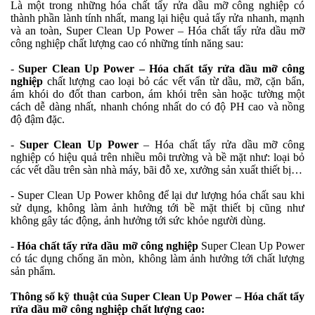
Là một trong những hóa chất tẩy rửa dầu mỡ công nghiệp có
thành phần lành tính nhất, mang lại hiệu quả tẩy rửa nhanh, mạnh
và an toàn, Super Clean Up Power – Hóa chất tẩy rửa dầu mỡ
công nghiệp chất lượng cao có những tính năng sau:
-
Super Clean Up Power – Hóa chất tẩy rửa dầu mỡ công
nghiệp
chất lượng cao loại bỏ các vết vẩn từ dầu, mỡ, cặn bẩn,
ám khói do đốt than carbon, ám khói trên sàn hoặc tường một
cách dễ dàng nhất, nhanh chóng nhất do có độ PH cao và nồng
độ đậm đặc.
-
Super Clean Up Power
– Hóa chất tẩy rửa dầu mỡ công
nghiệp có hiệu quả trên nhiều môi trường và bề mặt như: loại bỏ
các vết dầu trên sàn nhà máy, bãi đỗ xe, xưởng sản xuất thiết bị…
-
Super Clean Up Power không để lại dư lượng hóa chất sau khi
sử dụng, không làm ảnh hưởng tới bề mặt thiết bị cũng như
không gây tác động, ảnh hưởng tới sức khỏe người dùng.
-
Hóa chất tẩy rửa dầu mỡ công nghiệp
Super Clean Up Power
có tác dụng chống ăn mòn, không làm ảnh hưởng tới chất lượng
sản phẩm.
Thông số kỹ thuật của Super Clean Up Power – Hóa chất tẩy
rửa dầu mỡ công nghiệp chất lượng cao: