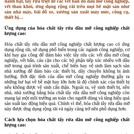
đánh bật, tẩy rửa triệt để các vết bẩn do dầu mỡ công nghiệp,
vết than khói, ứng dụng rộng rãi trên mọi bề mặt sàn như
sàn nhà máy, bãi đỗ xe, xưởng sản xuất máy móc, công cụ,
thiết bị…
Ứng dụng của hóa chất tẩy rửa dầu mỡ công nghiệp chất
lượng cao:
Hóa chất tẩy rửa dầu mỡ công nghiệp chất lượng cao có ứng
dụng rộng rãi, sử dụng phổ biến trong các ngành công nghiệp, cơ
khí hay gia công để đảm bảo việc tẩy rửa các vết dầu mỡ công
nghiệp, vết bẩn, cáu cặn cho các bộ phận tiếp xúc nhiều với dầu
mỡ trong quá trình sản xuất, chế biến hay vệ sinh làm sạch sàn
nhà xưởng để đảm bảo các thiết bị, dây chuyền không bị ảnh
hưởng. Bởi đặc tính của dầu mỡ công nghiệp thường gây ra
những hư hại về bề mặt hay lớn hơn là độ chính xác của thiết bị
nếu không được vệ sinh cẩn thận. Ngoài ra, vệ sinh thiết bị, nền
nhà, nhà xưởng bằng hóa chất tẩy rửa dầu mỡ công nghiệp còn
mang lại một môi trường an toàn cho người dùng và tăng hiệu quả
sản xuất lao động hiệu quả. Chính vì thế, hóa chất tẩy rửa dầu mỡ
này được ứng dụng rộng rãi và ngày càng trở nên phổ dụng hơn.
Cách lựa chọn hóa chất tẩy rửa dầu mỡ công nghiệp chất
lượng cao: