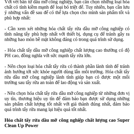
Với vết bẩn từ dầu mỡ công nghiệp, bạn cần chọn những loại hóa
chất có tính kiềm mạnh để loại bỏ triệt để. Tuy nhiên, bạn cần lưu
ý những vấn đề sau để có thể lựa chọn cho mình sản phẩm tốt và
phù hợp nhất:
-
Cần xem xét những hóa chất tẩy rửa dầu mỡ công nghiệp có
tính năng tẩy phù hợp nhất với thiết bị, dụng cụ để tránh gây ra
những hao mòn bề mặt không đáng có trong quá trình sử dụng.
-
Hóa chất tẩy dầu mỡ công nghiệp chất lượng cao thường có độ
PH cao, đồng nghĩa với sức mạnh tẩy rửa lớn.
-
Nên chọn loại hóa chất tẩy rửa có thành phần lành tính để tránh
ảnh hưởng tới sức khỏe người dùng lẫn môi trường. Hóa chất tẩy
rửa dầu mỡ công nghiệp lành tính giúp bạn có được một môi
trường sau tẩy rửa an toàn để lao động và sản xuất.
-
Nên chọn hóa chất tẩy rửa dầu mỡ công nghiệp từ những đơn vị
uy tín, thương hiệu uy tín để đảm bảo bạn được sử dụng những
sản phẩm chất lượng tốt nhất với giá thành đúng nhất, đảm bảo
quá trình tẩy rửa mang lại hiệu quả tốt nhất.
Hóa chất tẩy rửa dầu mỡ công nghiệp chất lượng cao
Super
Clean Up Power