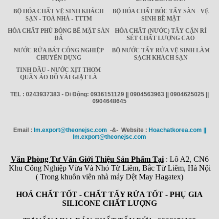
BỘ HÓA CHẤT VỆ SINH KHÁCH
BỘ HÓA CHẤT BÓC TẨY SÀN - VỆ
SẠN - TOÀ NHÀ - TTTM
SINH BỀ MẶT
HÓA CHẤT PHỦ BÓNG BỀ MẶT SÀN
HÓA CHẤT (NƯỚC) TẨY CẶN RỈ
ĐÁ
SÉT CHẤT LƯỢNG CAO
NƯỚC RỬA BÁT CÔNG NGHIỆP
BỘ NƯỚC TẨY RỬA VỆ SINH LÀM
CHUYÊN DỤNG
SẠCH KHÁCH SẠN
TINH DẦU - NƯỚC XỊT THƠM
QUẦN ÁO ĐỒ VẢI GIẶT LÀ
TEL : 0243937383 - Di Động: 0936151129 || 0904563963 || 0904625025 ||
0904648645
Email :
Im.export@theonejsc.com
-&- Website :
Hoachatkorea.com ||
Im.export@theonejsc.com
Văn Phòng Tư Vấn Giới Thiệu Sản Phẩm Tại
: Lô A2, CN6
Khu Công Nghiệp Vừa Và Nhỏ Từ Liêm, Bắc Từ Liêm, Hà Nội
( Trong khuôn viên nhà máy Dệt May Hagatex)
HOÁ CHẤT TỐT - CHẤT TẨY RỬA TỐT - PHỤ GIA
SILICONE CHẤT LƯỢNG