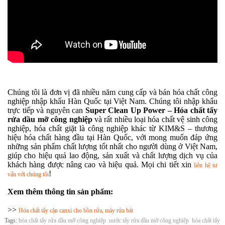
Chúng tôi là đơn vị đã nhiều năm cung cấp và bán hóa chất công
nghiệp nhập khẩu Hàn Quốc tại Việt Nam. Chúng tôi nhập khẩu
trực tiếp và nguyên can
Super Clean Up Power – Hóa chất tẩy
rửa dầu mỡ công nghiệp
và rất nhiều loại hóa chất vệ sinh công
nghiệp, hóa chất giặt là công nghiệp khác từ KIM&S – thương
hiệu hóa chất hàng đầu tại Hàn Quốc, với mong muốn đáp ứng
những sản phẩm chất lượng tốt nhất cho người dùng ở Việt Nam,
giúp cho hiệu quả lao động, sản xuất và chất lượng dịch vụ của
khách hàng được nâng cao và hiệu quả. Mọi chi tiết xin
liên hệ tư
!
vấn với chúng tôi
Xem thêm thông tin sản phẩm:
>>
Hóa chất tẩy cặn canxi cho bồn rửa, máy rửa bát
Tags:
hóa chất tẩy rửa dầu mỡ công nghiệp
nước tẩy rửa dầu mỡ công nghiệp
hóa chất tẩy