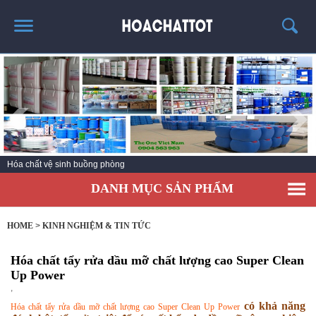
TRANG CHỦ
GIỚI THIỆU
SẢN PHẨM HÓT
KINH NGHIỆM & TIN TỨC
Hóa chất vệ sinh nhà bếp
LIÊN HỆ
DANH MỤC SẢN PHẨM
HOME
>
KINH NGHIỆM & TIN TỨC
Hóa chất tẩy rửa dầu mỡ chất lượng cao Super Clean
Up Power
,
có khả năng
Hóa chất tẩy rửa dầu mỡ chất lượng cao Super Clean Up Power