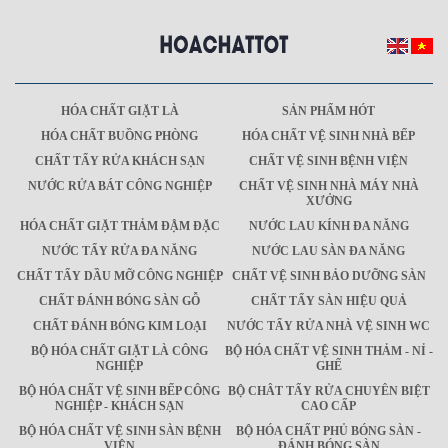
HÓA CHẤT GIẶT LÀ
SẢN PHẨM HÓT
HÓA CHẤT BUỒNG PHÒNG
HÓA CHẤT VỆ SINH NHÀ BẾP
CHẤT TẨY RỬA KHÁCH SẠN
CHẤT VỆ SINH BỆNH VIỆN
NƯỚC RỬA BÁT CÔNG NGHIỆP
CHẤT VỆ SINH NHÀ MÁY NHÀ
XƯỞNG
HÓA CHẤT GIẶT THẢM ĐẬM ĐẶC
NƯỚC LAU KÍNH ĐA NĂNG
NƯỚC TẨY RỬA ĐA NĂNG
NƯỚC LAU SÀN ĐA NĂNG
CHẤT TẨY DẦU MỠ CÔNG NGHIỆP
CHẤT VỆ SINH BẢO DƯỠNG SÀN
CHẤT ĐÁNH BÓNG SÀN GỖ
CHẤT TẨY SÀN HIỆU QUẢ
CHẤT ĐÁNH BÓNG KIM LOẠI
NƯỚC TẨY RỬA NHÀ VỆ SINH WC
BỘ HÓA CHẤT GIẶT LÀ CÔNG
BỘ HÓA CHẤT VỆ SINH THẢM - NỈ -
NGHIỆP
GHẾ
BỘ HÓA CHẤT VỆ SINH BẾP CÔNG
BỘ CHÂT TẨY RỬA CHUYÊN BIỆT
NGHIỆP - KHÁCH SẠN
CAO CẤP
BỘ HÓA CHẤT VỆ SINH SÀN BỆNH
BỘ HÓA CHẤT PHỦ BÓNG SÀN -
VIỆN
ĐÁNH BÓNG SÀN