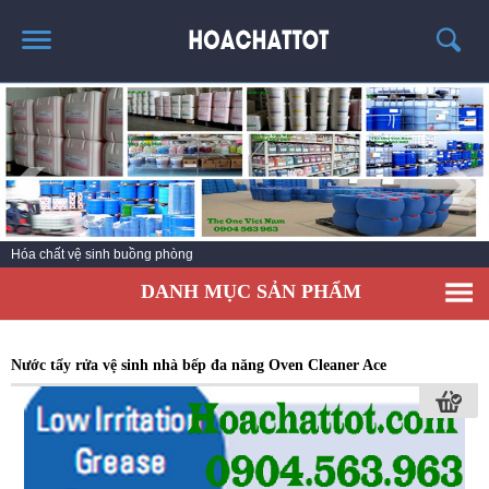
TRANG CHỦ
GIỚI THIỆU
SẢN PHẨM HÓT
KINH NGHIỆM & TIN TỨC
Hóa chất vệ sinh nhà bếp
LIÊN HỆ
DANH MỤC SẢN PHẨM
Nước tẩy rửa vệ sinh nhà bếp đa năng Oven Cleaner Ace