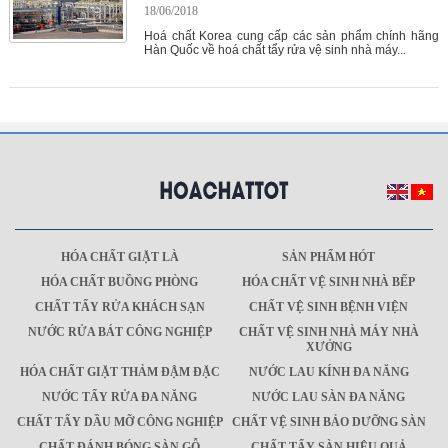
18/06/2018
Hoá chất Korea cung cấp các sản phẩm chính hãng
Hàn Quốc về hoá chất tẩy rửa vệ sinh nhà máy...
HÓA CHẤT GIẶT LÀ
SẢN PHẨM HÓT
HÓA CHẤT BUỒNG PHÒNG
HÓA CHẤT VỆ SINH NHÀ BẾP
CHẤT TẨY RỬA KHÁCH SẠN
CHẤT VỆ SINH BỆNH VIỆN
NƯỚC RỬA BÁT CÔNG NGHIỆP
CHẤT VỆ SINH NHÀ MÁY NHÀ
XƯỞNG
HÓA CHẤT GIẶT THẢM ĐẬM ĐẶC
NƯỚC LAU KÍNH ĐA NĂNG
NƯỚC TẨY RỬA ĐA NĂNG
NƯỚC LAU SÀN ĐA NĂNG
CHẤT TẨY DẦU MỠ CÔNG NGHIỆP
CHẤT VỆ SINH BẢO DƯỠNG SÀN
CHẤT ĐÁNH BÓNG SÀN GỖ
CHẤT TẨY SÀN HIỆU QUẢ