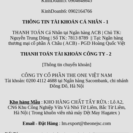
KinhDoanh5: 0904648645
KinhDoanh6:
0902164766
THÔNG TIN TÀI KHOẢN CÁ NHÂN - 1
THANH TOÁN Cá Nhân tại Ngân hàng ACB | Chủ TK:
Nguyễn Trung Dũng | Số TK: 7813 8789 || Tại: Ngân hàng
thương mại cổ phần Á Châu ( ACB) - PGD Hoàng Quốc Việt
THANH TOÁN TÀI KHOẢN CÔNG TY - 2
[Thông tin chuyển khoản]
CÔNG TY CỔ PHẦN THE ONE VIỆT NAM
Tài khoản: 0200 4112 4688 tại Ngân hàng Sacombank, chi nhánh
Đông Đô, Hà Nội
Kho hàng Mẫu
: KHO HÀNG CHẤT TẨY RỬA : Lô A2,
CN6 Khu Công Nghiệp Vừa Và Nhỏ Từ Liêm, Bắc Từ Liêm,
Hà Nội ( Trong khuôn viên nhà máy Dệt May Hagatex )
Email - Đặt Hàng
: Im.export@theonejsc.com