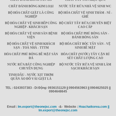
CHẤT ĐÁNH BÓNG KIM LOẠI
NƯỚC TẨY RỬA NHÀ VỆ SINH WC
BỘ HÓA CHẤT GIẶT LÀ CÔNG
BỘ HÓA CHẤT VỆ SINH THẢM - NỈ -
NGHIỆP
GHẾ
BỘ HÓA CHẤT VỆ SINH BẾP CÔNG
BỘ CHÂT TẨY RỬA CHUYÊN BIỆT
NGHIỆP - KHÁCH SẠN
CAO CẤP
BỘ HÓA CHẤT VỆ SINH SÀN BỆNH
BỘ HÓA CHẤT PHỦ BÓNG SÀN -
VIỆN
ĐÁNH BÓNG SÀN
BỘ HÓA CHẤT VỆ SINH KHÁCH
BỘ HÓA CHẤT BÓC TẨY SÀN - VỆ
SẠN - TOÀ NHÀ - TTTM
SINH BỀ MẶT
HÓA CHẤT PHỦ BÓNG BỀ MẶT SÀN
HÓA CHẤT (NƯỚC) TẨY CẶN RỈ
ĐÁ
SÉT CHẤT LƯỢNG CAO
NƯỚC RỬA BÁT CÔNG NGHIỆP
BỘ NƯỚC TẨY RỬA VỆ SINH LÀM
CHUYÊN DỤNG
SẠCH KHÁCH SẠN
TINH DẦU - NƯỚC XỊT THƠM
QUẦN ÁO ĐỒ VẢI GIẶT LÀ
TEL : 0243937383 - Di Động: 0936151129 || 0904563963 || 0904625025 ||
0904648645
Email :
Im.export@theonejsc.com
-&- Website :
Hoachatkorea.com ||
Im.export@theonejsc.com