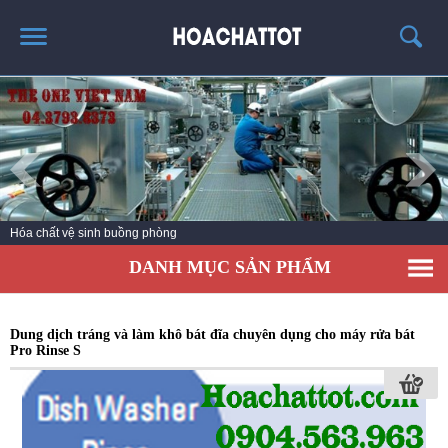
TRANG CHỦ
GIỚI THIỆU
SẢN PHẨM HÓT
KINH NGHIỆM & TIN TỨC
Hóa chất vệ sinh buồng phòng
LIÊN HỆ
DANH MỤC SẢN PHẨM
Dung dịch tráng và làm khô bát đĩa chuyên dụng cho máy rửa bát
Pro Rinse S