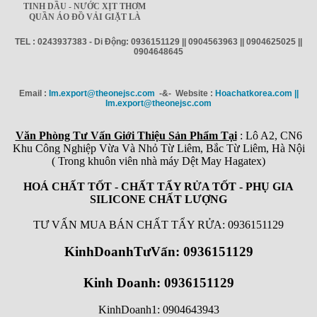
TINH DẦU - NƯỚC XỊT THƠM
QUẦN ÁO ĐỒ VẢI GIẶT LÀ
TEL : 0243937383 - Di Động: 0936151129 || 0904563963 || 0904625025 ||
0904648645
Email :
Im.export@theonejsc.com
-&- Website :
Hoachatkorea.com ||
Im.export@theonejsc.com
Văn Phòng Tư Vấn Giới Thiệu Sản Phẩm Tại
: Lô A2, CN6
Khu Công Nghiệp Vừa Và Nhỏ Từ Liêm, Bắc Từ Liêm, Hà Nội
( Trong khuôn viên nhà máy Dệt May Hagatex)
HOÁ CHẤT TỐT - CHẤT TẨY RỬA TỐT - PHỤ GIA
SILICONE CHẤT LƯỢNG
TƯ VẤN MUA BÁN CHẤT TẨY RỬA: 0936151129
KinhDoanhTưVấn: 0936151129
Kinh Doanh: 0936151129
KinhDoanh1: 0904643943