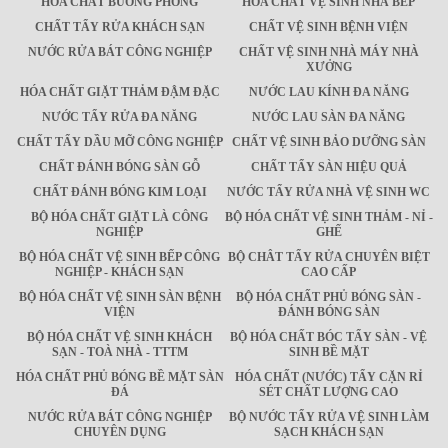
HÓA CHẤT BUỒNG PHÒNG
HÓA CHẤT VỆ SINH NHÀ BẾP
CHẤT TẨY RỬA KHÁCH SẠN
CHẤT VỆ SINH BỆNH VIỆN
NƯỚC RỬA BÁT CÔNG NGHIỆP
CHẤT VỆ SINH NHÀ MÁY NHÀ
XƯỞNG
HÓA CHẤT GIẶT THẢM ĐẬM ĐẶC
NƯỚC LAU KÍNH ĐA NĂNG
NƯỚC TẨY RỬA ĐA NĂNG
NƯỚC LAU SÀN ĐA NĂNG
CHẤT TẨY DẦU MỠ CÔNG NGHIỆP
CHẤT VỆ SINH BẢO DƯỠNG SÀN
CHẤT ĐÁNH BÓNG SÀN GỖ
CHẤT TẨY SÀN HIỆU QUẢ
CHẤT ĐÁNH BÓNG KIM LOẠI
NƯỚC TẨY RỬA NHÀ VỆ SINH WC
BỘ HÓA CHẤT GIẶT LÀ CÔNG
BỘ HÓA CHẤT VỆ SINH THẢM - NỈ -
NGHIỆP
GHẾ
BỘ HÓA CHẤT VỆ SINH BẾP CÔNG
BỘ CHÂT TẨY RỬA CHUYÊN BIỆT
NGHIỆP - KHÁCH SẠN
CAO CẤP
BỘ HÓA CHẤT VỆ SINH SÀN BỆNH
BỘ HÓA CHẤT PHỦ BÓNG SÀN -
VIỆN
ĐÁNH BÓNG SÀN
BỘ HÓA CHẤT VỆ SINH KHÁCH
BỘ HÓA CHẤT BÓC TẨY SÀN - VỆ
SẠN - TOÀ NHÀ - TTTM
SINH BỀ MẶT
HÓA CHẤT PHỦ BÓNG BỀ MẶT SÀN
HÓA CHẤT (NƯỚC) TẨY CẶN RỈ
ĐÁ
SÉT CHẤT LƯỢNG CAO
NƯỚC RỬA BÁT CÔNG NGHIỆP
BỘ NƯỚC TẨY RỬA VỆ SINH LÀM
CHUYÊN DỤNG
SẠCH KHÁCH SẠN