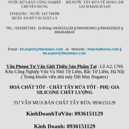
NƯỚC RỬA BÁT CÔNG NGHIỆP
BỘ NƯỚC TẨY RỬA VỆ SINH LÀM
CHUYÊN DỤNG
SẠCH KHÁCH SẠN
TINH DẦU - NƯỚC XỊT THƠM
QUẦN ÁO ĐỒ VẢI GIẶT LÀ
TEL : 0243937383 - Di Động: 0936151129 || 0904563963 || 0904625025 ||
0904648645
Email :
Im.export@theonejsc.com
-&- Website :
Hoachatkorea.com ||
Im.export@theonejsc.com
Văn Phòng Tư Vấn Giới Thiệu Sản Phẩm Tại
: Lô A2, CN6
Khu Công Nghiệp Vừa Và Nhỏ Từ Liêm, Bắc Từ Liêm, Hà Nội
( Trong khuôn viên nhà máy Dệt May Hagatex)
HOÁ CHẤT TỐT - CHẤT TẨY RỬA TỐT - PHỤ GIA
SILICONE CHẤT LƯỢNG
TƯ VẤN MUA BÁN CHẤT TẨY RỬA: 0936151129
KinhDoanhTưVấn: 0936151129
Kinh Doanh: 0936151129