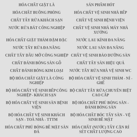
HÓA CHẤT GIẶT LÀ
SẢN PHẨM HÓT
HÓA CHẤT BUỒNG PHÒNG
HÓA CHẤT VỆ SINH NHÀ BẾP
CHẤT TẨY RỬA KHÁCH SẠN
CHẤT VỆ SINH BỆNH VIỆN
NƯỚC RỬA BÁT CÔNG NGHIỆP
CHẤT VỆ SINH NHÀ MÁY NHÀ
XƯỞNG
HÓA CHẤT GIẶT THẢM ĐẬM ĐẶC
NƯỚC LAU KÍNH ĐA NĂNG
NƯỚC TẨY RỬA ĐA NĂNG
NƯỚC LAU SÀN ĐA NĂNG
CHẤT TẨY DẦU MỠ CÔNG NGHIỆP
CHẤT VỆ SINH BẢO DƯỠNG SÀN
CHẤT ĐÁNH BÓNG SÀN GỖ
CHẤT TẨY SÀN HIỆU QUẢ
CHẤT ĐÁNH BÓNG KIM LOẠI
NƯỚC TẨY RỬA NHÀ VỆ SINH WC
BỘ HÓA CHẤT GIẶT LÀ CÔNG
BỘ HÓA CHẤT VỆ SINH THẢM - NỈ -
NGHIỆP
GHẾ
BỘ HÓA CHẤT VỆ SINH BẾP CÔNG
BỘ CHÂT TẨY RỬA CHUYÊN BIỆT
NGHIỆP - KHÁCH SẠN
CAO CẤP
BỘ HÓA CHẤT VỆ SINH SÀN BỆNH
BỘ HÓA CHẤT PHỦ BÓNG SÀN -
VIỆN
ĐÁNH BÓNG SÀN
BỘ HÓA CHẤT VỆ SINH KHÁCH
BỘ HÓA CHẤT BÓC TẨY SÀN - VỆ
SẠN - TOÀ NHÀ - TTTM
SINH BỀ MẶT
HÓA CHẤT PHỦ BÓNG BỀ MẶT SÀN
HÓA CHẤT (NƯỚC) TẨY CẶN RỈ
ĐÁ
SÉT CHẤT LƯỢNG CAO