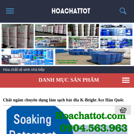
TRANG CHỦ
GIỚI THIỆU
SẢN PHẨM HÓT
KINH NGHIỆM & TIN TỨC
Hóa chất vệ sinh nhà bếp
LIÊN HỆ
DANH MỤC SẢN PHẨM
Chất ngâm chuyên dụng làm sạch bát đĩa K-Bright Ace Hàn Quốc