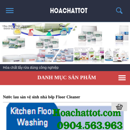
TRANG CHỦ
GIỚI THIỆU
SẢN PHẨM HÓT
KINH NGHIỆM & TIN TỨC
Hóa chất tẩy rửa dùng công nghiệp
LIÊN HỆ
DANH MỤC SẢN PHẨM
Nước lau sàn vệ sinh nhà bếp Floor Cleaner