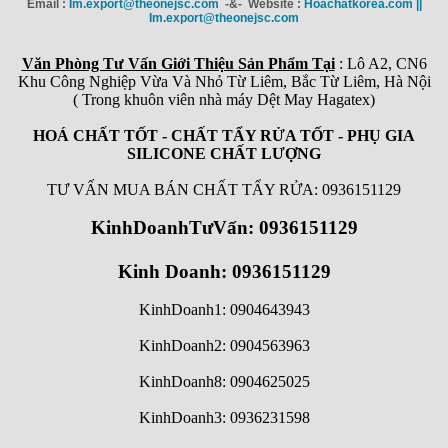
Email :
Im.export@theonejsc.com
-&- Website :
Hoachatkorea.com ||
Im.export@theonejsc.com
Văn Phòng Tư Vấn Giới Thiệu Sản Phẩm Tại
: Lô A2, CN6
Khu Công Nghiệp Vừa Và Nhỏ Từ Liêm, Bắc Từ Liêm, Hà Nội
( Trong khuôn viên nhà máy Dệt May Hagatex)
HOÁ CHẤT TỐT - CHẤT TẨY RỬA TỐT - PHỤ GIA
SILICONE CHẤT LƯỢNG
TƯ VẤN MUA BÁN CHẤT TẨY RỬA: 0936151129
KinhDoanhTưVấn: 0936151129
Kinh Doanh: 0936151129
KinhDoanh1: 0904643943
KinhDoanh2: 0904563963
KinhDoanh8: 0904625025
KinhDoanh3: 0936231598