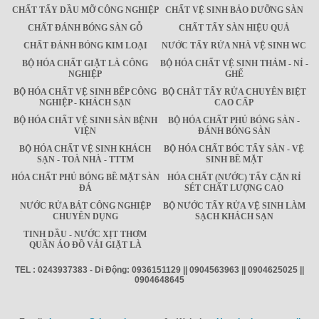
CHẤT TẨY DẦU MỠ CÔNG NGHIỆP
CHẤT VỆ SINH BẢO DƯỠNG SÀN
CHẤT ĐÁNH BÓNG SÀN GỖ
CHẤT TẨY SÀN HIỆU QUẢ
CHẤT ĐÁNH BÓNG KIM LOẠI
NƯỚC TẨY RỬA NHÀ VỆ SINH WC
BỘ HÓA CHẤT GIẶT LÀ CÔNG
BỘ HÓA CHẤT VỆ SINH THẢM - NỈ -
NGHIỆP
GHẾ
BỘ HÓA CHẤT VỆ SINH BẾP CÔNG
BỘ CHÂT TẨY RỬA CHUYÊN BIỆT
NGHIỆP - KHÁCH SẠN
CAO CẤP
BỘ HÓA CHẤT VỆ SINH SÀN BỆNH
BỘ HÓA CHẤT PHỦ BÓNG SÀN -
VIỆN
ĐÁNH BÓNG SÀN
BỘ HÓA CHẤT VỆ SINH KHÁCH
BỘ HÓA CHẤT BÓC TẨY SÀN - VỆ
SẠN - TOÀ NHÀ - TTTM
SINH BỀ MẶT
HÓA CHẤT PHỦ BÓNG BỀ MẶT SÀN
HÓA CHẤT (NƯỚC) TẨY CẶN RỈ
ĐÁ
SÉT CHẤT LƯỢNG CAO
NƯỚC RỬA BÁT CÔNG NGHIỆP
BỘ NƯỚC TẨY RỬA VỆ SINH LÀM
CHUYÊN DỤNG
SẠCH KHÁCH SẠN
TINH DẦU - NƯỚC XỊT THƠM
QUẦN ÁO ĐỒ VẢI GIẶT LÀ
TEL : 0243937383 - Di Động: 0936151129 || 0904563963 || 0904625025 ||
0904648645