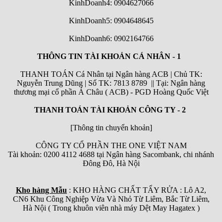
KinhDoanh4: 0904627066
KinhDoanh5: 0904648645
KinhDoanh6:
0902164766
THÔNG TIN TÀI KHOẢN CÁ NHÂN - 1
THANH TOÁN Cá Nhân tại Ngân hàng ACB | Chủ TK:
Nguyễn Trung Dũng | Số TK: 7813 8789 || Tại: Ngân hàng
thương mại cổ phần Á Châu ( ACB) - PGD Hoàng Quốc Việt
THANH TOÁN TÀI KHOẢN CÔNG TY - 2
[Thông tin chuyển khoản]
CÔNG TY CỔ PHẦN THE ONE VIỆT NAM
Tài khoản: 0200 4112 4688 tại Ngân hàng Sacombank, chi nhánh
Đông Đô, Hà Nội
Kho hàng Mẫu
: KHO HÀNG CHẤT TẨY RỬA : Lô A2,
CN6 Khu Công Nghiệp Vừa Và Nhỏ Từ Liêm, Bắc Từ Liêm,
Hà Nội ( Trong khuôn viên nhà máy Dệt May Hagatex )