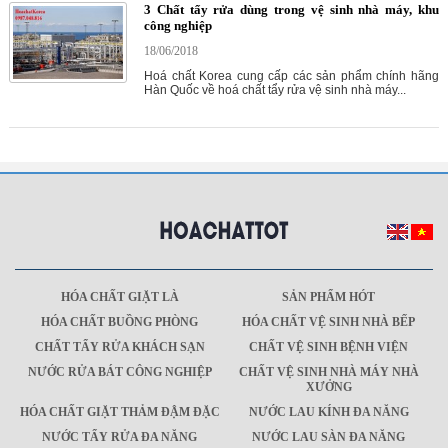
3 Chất tẩy rửa dùng trong vệ sinh nhà máy, khu
công nghiệp
18/06/2018
Hoá chất Korea cung cấp các sản phẩm chính hãng
Hàn Quốc về hoá chất tẩy rửa vệ sinh nhà máy...
HÓA CHẤT GIẶT LÀ
SẢN PHẨM HÓT
HÓA CHẤT BUỒNG PHÒNG
HÓA CHẤT VỆ SINH NHÀ BẾP
CHẤT TẨY RỬA KHÁCH SẠN
CHẤT VỆ SINH BỆNH VIỆN
NƯỚC RỬA BÁT CÔNG NGHIỆP
CHẤT VỆ SINH NHÀ MÁY NHÀ
XƯỞNG
HÓA CHẤT GIẶT THẢM ĐẬM ĐẶC
NƯỚC LAU KÍNH ĐA NĂNG
NƯỚC TẨY RỬA ĐA NĂNG
NƯỚC LAU SÀN ĐA NĂNG