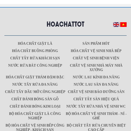
HÓA CHẤT GIẶT LÀ
SẢN PHẨM HÓT
HÓA CHẤT BUỒNG PHÒNG
HÓA CHẤT VỆ SINH NHÀ BẾP
CHẤT TẨY RỬA KHÁCH SẠN
CHẤT VỆ SINH BỆNH VIỆN
NƯỚC RỬA BÁT CÔNG NGHIỆP
CHẤT VỆ SINH NHÀ MÁY NHÀ
XƯỞNG
HÓA CHẤT GIẶT THẢM ĐẬM ĐẶC
NƯỚC LAU KÍNH ĐA NĂNG
NƯỚC TẨY RỬA ĐA NĂNG
NƯỚC LAU SÀN ĐA NĂNG
CHẤT TẨY DẦU MỠ CÔNG NGHIỆP
CHẤT VỆ SINH BẢO DƯỠNG SÀN
CHẤT ĐÁNH BÓNG SÀN GỖ
CHẤT TẨY SÀN HIỆU QUẢ
CHẤT ĐÁNH BÓNG KIM LOẠI
NƯỚC TẨY RỬA NHÀ VỆ SINH WC
BỘ HÓA CHẤT GIẶT LÀ CÔNG
BỘ HÓA CHẤT VỆ SINH THẢM - NỈ -
NGHIỆP
GHẾ
BỘ HÓA CHẤT VỆ SINH BẾP CÔNG
BỘ CHÂT TẨY RỬA CHUYÊN BIỆT
NGHIỆP - KHÁCH SẠN
CAO CẤP