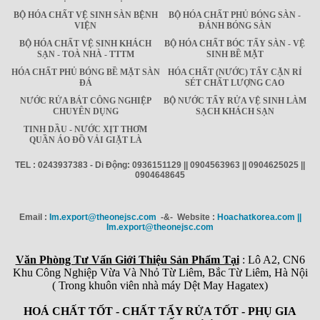
BỘ HÓA CHẤT VỆ SINH SÀN BỆNH
BỘ HÓA CHẤT PHỦ BÓNG SÀN -
VIỆN
ĐÁNH BÓNG SÀN
BỘ HÓA CHẤT VỆ SINH KHÁCH
BỘ HÓA CHẤT BÓC TẨY SÀN - VỆ
SẠN - TOÀ NHÀ - TTTM
SINH BỀ MẶT
HÓA CHẤT PHỦ BÓNG BỀ MẶT SÀN
HÓA CHẤT (NƯỚC) TẨY CẶN RỈ
ĐÁ
SÉT CHẤT LƯỢNG CAO
NƯỚC RỬA BÁT CÔNG NGHIỆP
BỘ NƯỚC TẨY RỬA VỆ SINH LÀM
CHUYÊN DỤNG
SẠCH KHÁCH SẠN
TINH DẦU - NƯỚC XỊT THƠM
QUẦN ÁO ĐỒ VẢI GIẶT LÀ
TEL : 0243937383 - Di Động: 0936151129 || 0904563963 || 0904625025 ||
0904648645
Email :
Im.export@theonejsc.com
-&- Website :
Hoachatkorea.com ||
Im.export@theonejsc.com
Văn Phòng Tư Vấn Giới Thiệu Sản Phẩm Tại
: Lô A2, CN6
Khu Công Nghiệp Vừa Và Nhỏ Từ Liêm, Bắc Từ Liêm, Hà Nội
( Trong khuôn viên nhà máy Dệt May Hagatex)
HOÁ CHẤT TỐT - CHẤT TẨY RỬA TỐT - PHỤ GIA