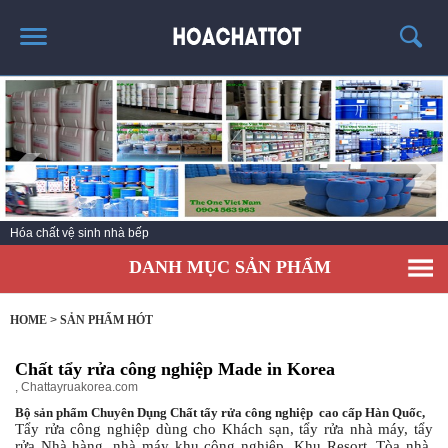
TRANG CHỦ
GIỚI THIỆU
SẢN PHẨM HÓT
KINH NGHIỆM & TIN TỨC
Hóa chất vệ sinh nhà bếp
LIÊN HỆ
DANH MỤC SẢN PHẨM
HOME
>
SẢN PHẨM HÓT
Chất tẩy rửa công nghiệp Made in Korea
,
Chattayruakorea.com
Bộ sản phẩm Chuyên Dụng Chất tẩy rửa công nghiệp cao cấp Hàn Quốc,
Tẩy rửa công nghiệp dùng cho Khách sạn, tẩy rửa nhà máy, tẩy
rửa Nhà hàng, nhà máy khu công nghiệp, Khu Resort, Tòa nhà,