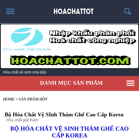
TRANG CHỦ
GIỚI THIỆU
SẢN PHẨM HÓT
KINH NGHIỆM & TIN TỨC
Hóa chất vệ sinh nhà bếp
LIÊN HỆ
DANH MỤC SẢN PHẨM
HOME
>
SẢN PHẨM HÓT
Bộ Hóa Chất Vệ SInh Thảm Ghế Cao Cấp Korea
,
Hóa chất giặt thảm
BỘ HÓA CHẤT VỆ SINH THẢM GHẾ CAO
CẤP KOREA