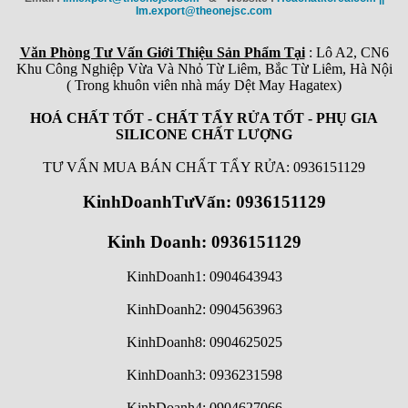
Im.export@theonejsc.com
Văn Phòng Tư Vấn Giới Thiệu Sản Phẩm Tại
: Lô A2, CN6
Khu Công Nghiệp Vừa Và Nhỏ Từ Liêm, Bắc Từ Liêm, Hà Nội
( Trong khuôn viên nhà máy Dệt May Hagatex)
HOÁ CHẤT TỐT - CHẤT TẨY RỬA TỐT - PHỤ GIA
SILICONE CHẤT LƯỢNG
TƯ VẤN MUA BÁN CHẤT TẨY RỬA: 0936151129
KinhDoanhTưVấn: 0936151129
Kinh Doanh: 0936151129
KinhDoanh1: 0904643943
KinhDoanh2: 0904563963
KinhDoanh8: 0904625025
KinhDoanh3: 0936231598
KinhDoanh4: 0904627066