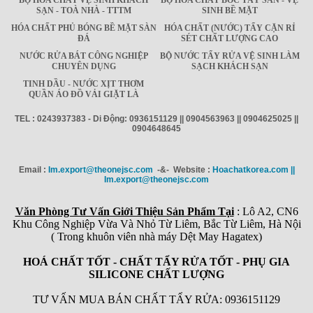
SẠN - TOÀ NHÀ - TTTM
SINH BỀ MẶT
HÓA CHẤT PHỦ BÓNG BỀ MẶT SÀN
HÓA CHẤT (NƯỚC) TẨY CẶN RỈ
ĐÁ
SÉT CHẤT LƯỢNG CAO
NƯỚC RỬA BÁT CÔNG NGHIỆP
BỘ NƯỚC TẨY RỬA VỆ SINH LÀM
CHUYÊN DỤNG
SẠCH KHÁCH SẠN
TINH DẦU - NƯỚC XỊT THƠM
QUẦN ÁO ĐỒ VẢI GIẶT LÀ
TEL : 0243937383 - Di Động: 0936151129 || 0904563963 || 0904625025 ||
0904648645
Email :
Im.export@theonejsc.com
-&- Website :
Hoachatkorea.com ||
Im.export@theonejsc.com
Văn Phòng Tư Vấn Giới Thiệu Sản Phẩm Tại
: Lô A2, CN6
Khu Công Nghiệp Vừa Và Nhỏ Từ Liêm, Bắc Từ Liêm, Hà Nội
( Trong khuôn viên nhà máy Dệt May Hagatex)
HOÁ CHẤT TỐT - CHẤT TẨY RỬA TỐT - PHỤ GIA
SILICONE CHẤT LƯỢNG
TƯ VẤN MUA BÁN CHẤT TẨY RỬA: 0936151129