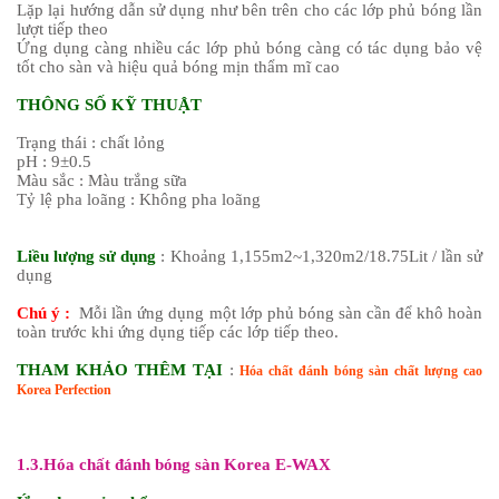
Lặp lại hướng dẫn sử dụng như bên trên cho các lớp phủ bóng lần
lượt tiếp theo
Ứng dụng càng nhiều các lớp phủ bóng càng có tác dụng bảo vệ
tốt cho sàn và hiệu quả bóng mịn thẩm mĩ cao
THÔNG SỐ KỸ THUẬT
Trạng thái : chất lỏng
pH : 9±0.5
Màu sắc : Màu trắng sữa
Tỷ lệ pha loãng : Không pha loãng
Liều lượng sử dụng
: Khoảng 1,155m2~1,320m2/18.75Lit / lần sử
dụng
Chú ý :
Mỗi lần ứng dụng một lớp phủ bóng sàn cần để khô hoàn
toàn trước khi ứng dụng tiếp các lớp tiếp theo.
THAM KHẢO THÊM TẠI
:
Hóa chất đánh bóng sàn chất lượng cao
Korea Perfection
1.3.Hóa chất đánh bóng sàn Korea E-WAX