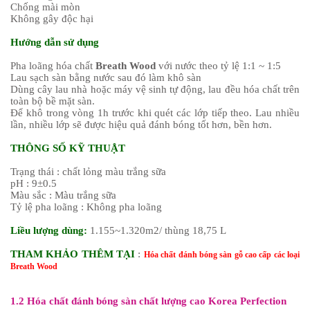
Chống mài mòn
Không gây độc hại
Hướng dẫn sử dụng
Pha loãng hóa chất
Breath Wood
với nước theo tỷ lệ 1:1 ~ 1:5
Lau sạch sàn bằng nước sau đó làm khô sàn
Dùng cây lau nhà hoặc máy vệ sinh tự động, lau đều hóa chất trên
toàn bộ bề mặt sàn.
Để khô trong vòng 1h trước khi quét các lớp tiếp theo. Lau nhiều
lần, nhiều lớp sẽ được hiệu quả đánh bóng tốt hơn, bền hơn.
THÔNG SỐ KỸ THUẬT
Trạng thái : chất lỏng màu trắng sữa
pH : 9±0.5
Màu sắc : Màu trắng sữa
Tỷ lệ pha loãng : Không pha loãng
Liều lượng dùng:
1.155~1.320m2/ thùng 18,75 L
THAM KHẢO THÊM TẠI
:
Hóa chất đánh bóng sàn gỗ cao cấp các loại
Breath Wood
1.2 Hóa chất đánh bóng sàn chất lượng cao Korea Perfection