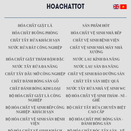
HÓA CHẤT GIẶT LÀ
SẢN PHẨM HÓT
HÓA CHẤT BUỒNG PHÒNG
HÓA CHẤT VỆ SINH NHÀ BẾP
CHẤT TẨY RỬA KHÁCH SẠN
CHẤT VỆ SINH BỆNH VIỆN
NƯỚC RỬA BÁT CÔNG NGHIỆP
CHẤT VỆ SINH NHÀ MÁY NHÀ
XƯỞNG
HÓA CHẤT GIẶT THẢM ĐẬM ĐẶC
NƯỚC LAU KÍNH ĐA NĂNG
NƯỚC TẨY RỬA ĐA NĂNG
NƯỚC LAU SÀN ĐA NĂNG
CHẤT TẨY DẦU MỠ CÔNG NGHIỆP
CHẤT VỆ SINH BẢO DƯỠNG SÀN
CHẤT ĐÁNH BÓNG SÀN GỖ
CHẤT TẨY SÀN HIỆU QUẢ
CHẤT ĐÁNH BÓNG KIM LOẠI
NƯỚC TẨY RỬA NHÀ VỆ SINH WC
BỘ HÓA CHẤT GIẶT LÀ CÔNG
BỘ HÓA CHẤT VỆ SINH THẢM - NỈ -
NGHIỆP
GHẾ
BỘ HÓA CHẤT VỆ SINH BẾP CÔNG
BỘ CHÂT TẨY RỬA CHUYÊN BIỆT
NGHIỆP - KHÁCH SẠN
CAO CẤP
BỘ HÓA CHẤT VỆ SINH SÀN BỆNH
BỘ HÓA CHẤT PHỦ BÓNG SÀN -
VIỆN
ĐÁNH BÓNG SÀN
BỘ HÓA CHẤT VỆ SINH KHÁCH
BỘ HÓA CHẤT BÓC TẨY SÀN - VỆ