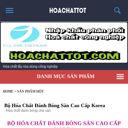
TRANG CHỦ
GIỚI THIỆU
SẢN PHẨM HÓT
KINH NGHIỆM & TIN TỨC
Hóa chất tẩy rửa dùng công nghiệp
LIÊN HỆ
DANH MỤC SẢN PHẨM
HOME
>
SẢN PHẨM HÓT
Bộ Hóa Chất Đánh Bóng Sàn Cao Cấp Korea
,
Hóa chất đánh bóng chà sàn
BỘ HÓA CHẤT ĐÁNH BÓNG SÀN CAO CẤP