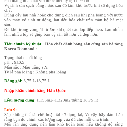
Pha loãng hóa chất với nước theo tỷ lệ 1:1 ~ 1:5
Vệ sinh sàn sạch bằng nước sau đó làm khô trước khi sử dụng hóa
chất
Dùng cây lau nhà hoặc cho dung dịch sau khi pha loãng với nước
vào máy vệ sinh tự động, lau đều hóa chất trên toàn bộ bề mặt
sàn.
Để khô trong vòng 1h trước khi quét các lớp tiếp theo. Lau nhiều
lần, nhiều lớp sẽ giúp bảo vệ sàn tốt hơn và đẹp hơn.
Tiêu chuẩn kỹ thuật
:
Hóa chất đánh bóng sàn cứng sàn bê tông
Korea Diamond :
Trạng thái : chất lỏng
pH : 9±0.5
Màu sắc : Màu trắng sữa
Tỷ lệ pha loãng : Không pha loãng
Đóng gói:
3,75 L/18,75 L
Nhập khẩu chính hãng Hàn Quốc
Liều lượng dùng
: 1.155m2~1.320m2/thùng 18,75 lit
Lưu ý:
Sáp không thể tái chế hoặc tái sử dụng lại, Vì vậy hãy đảm bảo
rằng bạn đổ chính xác lượng sáp vừa đủ cho mỗi chu trình.
Mỗi lần ứng dụng nên làm khô hoàn toàn nếu không độ sáng