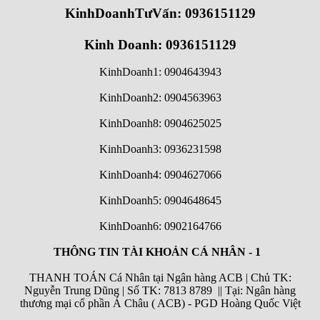
KinhDoanhTưVấn: 0936151129
Kinh Doanh: 0936151129
KinhDoanh1: 0904643943
KinhDoanh2: 0904563963
KinhDoanh8: 0904625025
KinhDoanh3: 0936231598
KinhDoanh4: 0904627066
KinhDoanh5: 0904648645
KinhDoanh6:
0902164766
THÔNG TIN TÀI KHOẢN CÁ NHÂN - 1
THANH TOÁN Cá Nhân tại Ngân hàng ACB | Chủ TK:
Nguyễn Trung Dũng | Số TK: 7813 8789 || Tại: Ngân hàng
thương mại cổ phần Á Châu ( ACB) - PGD Hoàng Quốc Việt