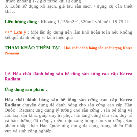
trước khoảng 1-2 giờ trước khi sử dụng
3. Luôn sử dụng xô sạch, giẻ lau sàn sạch / dụng cụ cần thiết
khác.
Liều lượng dùng
: Khoảng 1,155m2~1,320m2 với mỗi 18.75 Lit
>>* Lưu ý
: Mỗi lần áp dụng nên làm khô hoàn toàn nếu không
kết quả đánh bóng sẽ kém hiệu quả
THAM KHẢO THÊM TẠI
:
Hóa chất đánh bóng sàn chất lượng Korea
Premium
1.6 Hóa chất đánh bóng sàn bê tông sàn cứng cao cấp Korea
Radiant
Ứng dụng sản phẩm :
Hóa chất đánh bóng sàn bê tông sàn cứng cao cấp Korea
Radiant
chuyên dụng để đánh bóng cho sàn cứng cao cấp Hàn
Quốc . Radiant ứng dụng lý tưởng cho sàn cứng , sàn bê tông và
các loại sàn khác giúp duy trì phục hồi tăng cứng cho sàn, duy trì
và bảo dưỡng độ cứng , mềm mịn sáng bóng cho sàn cứng. Sản
phẩm nhập khẩu Hàn Quốc ứng dụng đa dạng trong nhiều lĩnh
vực vệ sinh công nghiệp.