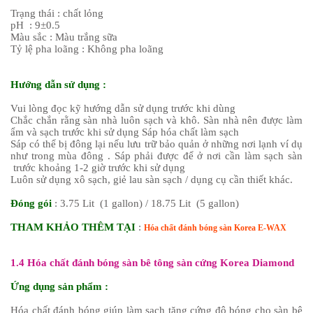
Trạng thái : chất lỏng
pH : 9±0.5
Màu sắc : Màu trắng sữa
Tỷ lệ pha loãng : Không pha loãng
Hướng dẫn sử dụng :
Vui lòng đọc kỹ hướng dẫn sử dụng trước khi dùng
Chắc chắn rằng sàn nhà luôn sạch và khô. Sàn nhà nên được làm
ẩm và sạch trước khi sử dụng Sáp hóa chất làm sạch
Sáp có thể bị đông lại nếu lưu trữ bảo quản ở những nơi lạnh ví dụ
như trong mùa đông . Sáp phải được để ở nơi cần làm sạch sàn
trước khoảng 1-2 giờ trước khi sử dụng
Luôn sử dụng xô sạch, giẻ lau sàn sạch / dụng cụ cần thiết khác.
Đóng gói
: 3.75 Lit (1 gallon) / 18.75 Lit (5 gallon)
THAM KHẢO THÊM TẠI
:
Hóa chất đánh bóng sàn Korea E-WAX
1.4 Hóa chất đánh bóng sàn bê tông sàn cứng Korea Diamond
Ứng dụng sản phẩm :
Hóa chất đánh bóng giúp làm sạch tăng cứng độ bóng cho sàn bê