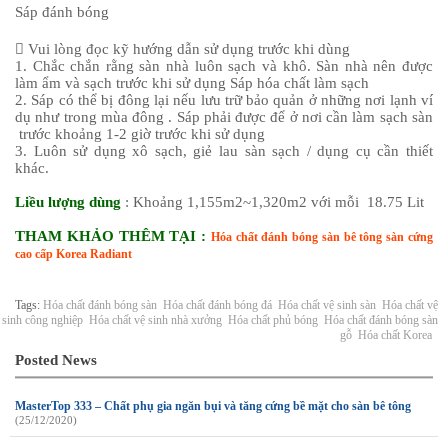
Sáp đánh bóng
 Vui lòng đọc kỹ hướng dẫn sử dụng trước khi dùng
1. Chắc chắn rằng sàn nhà luôn sạch và khô. Sàn nhà nên được
làm ẩm và sạch trước khi sử dụng Sáp hóa chất làm sạch
2. Sáp có thể bị đông lại nếu lưu trữ bảo quản ở những nơi lạnh ví
dụ như trong mùa đông . Sáp phải được để ở nơi cần làm sạch sàn
trước khoảng 1-2 giờ trước khi sử dụng
3. Luôn sử dụng xô sạch, giẻ lau sàn sạch / dụng cụ cần thiết
khác.
Liều lượng dùng
: Khoảng 1,155m2~1,320m2 với mỗi 18.75 Lit
THAM KHẢO THÊM TẠI :
Hóa chất đánh bóng sàn bê tông sàn cứng
cao cấp Korea Radiant
Tags:
Hóa chất đánh bóng sàn
Hóa chất đánh bóng đá
Hóa chất vệ sinh sàn
Hóa chất vệ
sinh công nghiệp
Hóa chất vệ sinh nhà xưởng
Hóa chất phủ bóng
Hóa chất đánh bóng sàn
gỗ
Hóa chất Korea
Posted News
MasterTop 333 – Chất phụ gia ngăn bụi và tăng cứng bề mặt cho sàn bê tông
(25/12/2020)