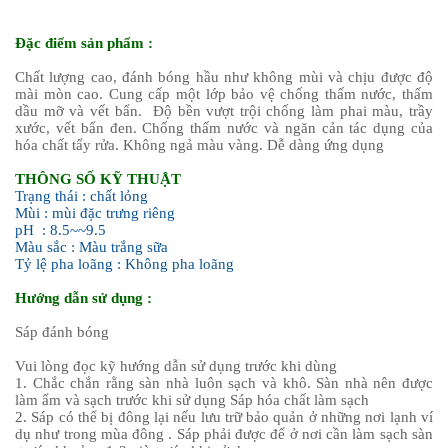
Đặc điểm sản phẩm :
Chất lượng cao, đánh bóng hầu như không mùi và chịu được độ
mài mòn cao. Cung cấp một lớp bảo vệ chống thấm nước, thấm
dầu mỡ và vết bẩn. Độ bền vượt trội chống làm phai màu, trầy
xước, vết bẩn đen. Chống thấm nước và ngăn cản tác dụng của
hóa chất tẩy rửa. Không ngả màu vàng. Dễ dàng ứng dụng
THÔNG SỐ KỸ THUẬT
Trạng thái : chất lỏng
Mùi : mùi đặc trưng riêng
pH : 8.5~~9.5
Màu sắc : Màu trắng sữa
Tỷ lệ pha loãng : Không pha loãng
Hướng dẫn sử dụng :
Sáp đánh bóng
Vui lòng đọc kỹ hướng dẫn sử dụng trước khi dùng
1. Chắc chắn rằng sàn nhà luôn sạch và khô. Sàn nhà nên được
làm ẩm và sạch trước khi sử dụng Sáp hóa chất làm sạch
2. Sáp có thể bị đông lại nếu lưu trữ bảo quản ở những nơi lạnh ví
dụ như trong mùa đông . Sáp phải được để ở nơi cần làm sạch sàn