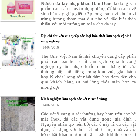
Nước rửa tay nhập khẩu Hàn Quốc
là dòng sản
phẩm cao cấp chuyên dụng dùng để làm sạch vệ
sinh bàn tay giúp giệt trừ phòng tránh vi khuẩn vi
trùng hương thơm mát dịu nhẹ và đặc biệt thân
thiện với môi trường an toàn cho da tay
Địa chỉ chuyên cung cấp các loại hóa chất làm sạch vệ sinh
công nghiệp
14/07/2016
The One Việt Nam là nhà chuyên cung cấp phân
phối các loại hóa chất làm sạch vệ sinh công
nghiệp uy tín nhập khẩu chính hãng tù các
thương hiệu nổi tiếng trong khu vực, giá thành
hợp lý chất lượng tốt nhất đảm bao đem đến cho
quý khách hàng sự hài lòng thỏa mãn hơn cả
mong đợi
Kinh nghiệm làm sạch các vết rỉ sét ố vàng
14/07/2016
Các vết ố vàng rỉ sét thường hay bám trên các bề
mặt Inox, đá các vật dụng trong gia đình .
Nguyên nhân tạo nên bởi các ố này là do các vật
dụng tác dụng với thời tiết ,như nắng mưa và các
hóa chất khác như muối ăn hoặc khi thi công bị