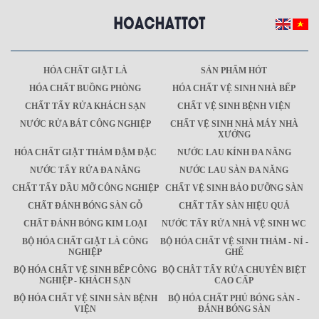
HÓA CHẤT GIẶT LÀ
SẢN PHẨM HÓT
HÓA CHẤT BUỒNG PHÒNG
HÓA CHẤT VỆ SINH NHÀ BẾP
CHẤT TẨY RỬA KHÁCH SẠN
CHẤT VỆ SINH BỆNH VIỆN
NƯỚC RỬA BÁT CÔNG NGHIỆP
CHẤT VỆ SINH NHÀ MÁY NHÀ
XƯỞNG
HÓA CHẤT GIẶT THẢM ĐẬM ĐẶC
NƯỚC LAU KÍNH ĐA NĂNG
NƯỚC TẨY RỬA ĐA NĂNG
NƯỚC LAU SÀN ĐA NĂNG
CHẤT TẨY DẦU MỠ CÔNG NGHIỆP
CHẤT VỆ SINH BẢO DƯỠNG SÀN
CHẤT ĐÁNH BÓNG SÀN GỖ
CHẤT TẨY SÀN HIỆU QUẢ
CHẤT ĐÁNH BÓNG KIM LOẠI
NƯỚC TẨY RỬA NHÀ VỆ SINH WC
BỘ HÓA CHẤT GIẶT LÀ CÔNG
BỘ HÓA CHẤT VỆ SINH THẢM - NỈ -
NGHIỆP
GHẾ
BỘ HÓA CHẤT VỆ SINH BẾP CÔNG
BỘ CHÂT TẨY RỬA CHUYÊN BIỆT
NGHIỆP - KHÁCH SẠN
CAO CẤP
BỘ HÓA CHẤT VỆ SINH SÀN BỆNH
BỘ HÓA CHẤT PHỦ BÓNG SÀN -
VIỆN
ĐÁNH BÓNG SÀN