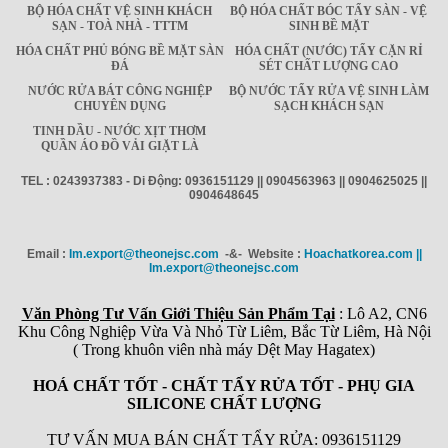
BỘ HÓA CHẤT VỆ SINH KHÁCH
BỘ HÓA CHẤT BÓC TẨY SÀN - VỆ
SẠN - TOÀ NHÀ - TTTM
SINH BỀ MẶT
HÓA CHẤT PHỦ BÓNG BỀ MẶT SÀN
HÓA CHẤT (NƯỚC) TẨY CẶN RỈ
ĐÁ
SÉT CHẤT LƯỢNG CAO
NƯỚC RỬA BÁT CÔNG NGHIỆP
BỘ NƯỚC TẨY RỬA VỆ SINH LÀM
CHUYÊN DỤNG
SẠCH KHÁCH SẠN
TINH DẦU - NƯỚC XỊT THƠM
QUẦN ÁO ĐỒ VẢI GIẶT LÀ
TEL : 0243937383 - Di Động: 0936151129 || 0904563963 || 0904625025 ||
0904648645
Email :
Im.export@theonejsc.com
-&- Website :
Hoachatkorea.com ||
Im.export@theonejsc.com
Văn Phòng Tư Vấn Giới Thiệu Sản Phẩm Tại
: Lô A2, CN6
Khu Công Nghiệp Vừa Và Nhỏ Từ Liêm, Bắc Từ Liêm, Hà Nội
( Trong khuôn viên nhà máy Dệt May Hagatex)
HOÁ CHẤT TỐT - CHẤT TẨY RỬA TỐT - PHỤ GIA
SILICONE CHẤT LƯỢNG
TƯ VẤN MUA BÁN CHẤT TẨY RỬA: 0936151129