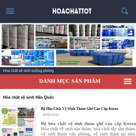
TRANG CHỦ
GIỚI THIỆU
SẢN PHẨM HÓT
KINH NGHIỆM & TIN TỨC
Hóa chất vệ sinh nhà bếp
LIÊN HỆ
DANH MỤC SẢN PHẨM
Hóa chất vệ sinh Hàn Quốc
Bộ Hóa Chất Vệ SInh Thảm Ghế Cao Cấp Korea
30/09/2016
Bộ hóa chất vệ sinh thảm ghế cao cấp Korea
Hóa chất vệ sinh sàn thảm, hóa chất tẩy sàn thảm,
vệ sinh thảm văn phòng, vệ sinh thảm tại nhà.