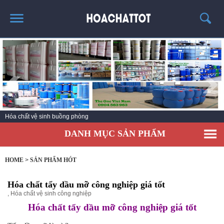
TRANG CHỦ
GIỚI THIỆU
SẢN PHẨM HÓT
KINH NGHIỆM & TIN TỨC
Hóa chất vệ sinh nhà bếp
LIÊN HỆ
DANH MỤC SẢN PHẨM
HOME
>
SẢN PHẨM HÓT
Hóa chất tẩy dầu mỡ công nghiệp giá tốt
,
Hóa chất vệ sinh công nghiệp
Hóa chất tẩy dầu mỡ công nghiệp giá tốt