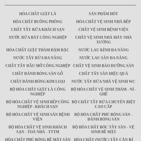
HÓA CHẤT GIẶT LÀ
SẢN PHẨM HÓT
HÓA CHẤT BUỒNG PHÒNG
HÓA CHẤT VỆ SINH NHÀ BẾP
CHẤT TẨY RỬA KHÁCH SẠN
CHẤT VỆ SINH BỆNH VIỆN
NƯỚC RỬA BÁT CÔNG NGHIỆP
CHẤT VỆ SINH NHÀ MÁY NHÀ
XƯỞNG
HÓA CHẤT GIẶT THẢM ĐẬM ĐẶC
NƯỚC LAU KÍNH ĐA NĂNG
NƯỚC TẨY RỬA ĐA NĂNG
NƯỚC LAU SÀN ĐA NĂNG
CHẤT TẨY DẦU MỠ CÔNG NGHIỆP
CHẤT VỆ SINH BẢO DƯỠNG SÀN
CHẤT ĐÁNH BÓNG SÀN GỖ
CHẤT TẨY SÀN HIỆU QUẢ
CHẤT ĐÁNH BÓNG KIM LOẠI
NƯỚC TẨY RỬA NHÀ VỆ SINH WC
BỘ HÓA CHẤT GIẶT LÀ CÔNG
BỘ HÓA CHẤT VỆ SINH THẢM - NỈ -
NGHIỆP
GHẾ
BỘ HÓA CHẤT VỆ SINH BẾP CÔNG
BỘ CHÂT TẨY RỬA CHUYÊN BIỆT
NGHIỆP - KHÁCH SẠN
CAO CẤP
BỘ HÓA CHẤT VỆ SINH SÀN BỆNH
BỘ HÓA CHẤT PHỦ BÓNG SÀN -
VIỆN
ĐÁNH BÓNG SÀN
BỘ HÓA CHẤT VỆ SINH KHÁCH
BỘ HÓA CHẤT BÓC TẨY SÀN - VỆ
SẠN - TOÀ NHÀ - TTTM
SINH BỀ MẶT
HÓA CHẤT PHỦ BÓNG BỀ MẶT SÀN
HÓA CHẤT (NƯỚC) TẨY CẶN RỈ