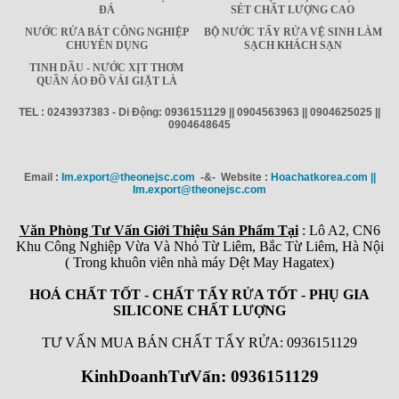
ĐÁ
SÉT CHẤT LƯỢNG CAO
NƯỚC RỬA BÁT CÔNG NGHIỆP
BỘ NƯỚC TẨY RỬA VỆ SINH LÀM
CHUYÊN DỤNG
SẠCH KHÁCH SẠN
TINH DẦU - NƯỚC XỊT THƠM
QUẦN ÁO ĐỒ VẢI GIẶT LÀ
TEL : 0243937383 - Di Động: 0936151129 || 0904563963 || 0904625025 ||
0904648645
Email :
Im.export@theonejsc.com
-&- Website :
Hoachatkorea.com ||
Im.export@theonejsc.com
Văn Phòng Tư Vấn Giới Thiệu Sản Phẩm Tại
: Lô A2, CN6
Khu Công Nghiệp Vừa Và Nhỏ Từ Liêm, Bắc Từ Liêm, Hà Nội
( Trong khuôn viên nhà máy Dệt May Hagatex)
HOÁ CHẤT TỐT - CHẤT TẨY RỬA TỐT - PHỤ GIA
SILICONE CHẤT LƯỢNG
TƯ VẤN MUA BÁN CHẤT TẨY RỬA: 0936151129
KinhDoanhTưVấn: 0936151129