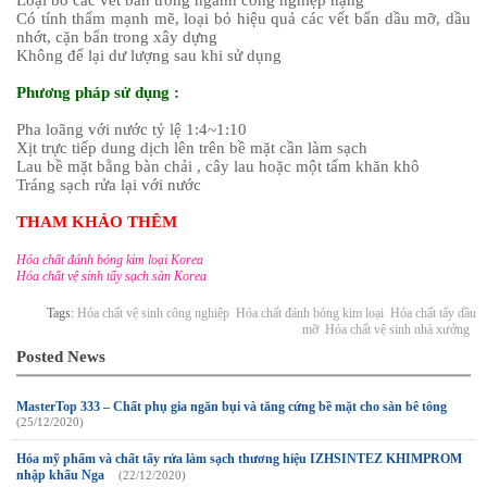
Loại bỏ các vết bẩn trong ngành công nghiệp nặng
Có tính thấm mạnh mẽ, loại bỏ hiệu quả các vết bẩn dầu mỡ, dầu
nhớt, cặn bẩn trong xây dựng
Không để lại dư lượng sau khi sử dụng
Phương pháp sử dụng :
Pha loãng với nước tỷ lệ 1:4~1:10
Xịt trực tiếp dung dịch lên trên bề mặt cần làm sạch
Lau bề mặt bằng bàn chải , cây lau hoặc một tấm khăn khô
Tráng sạch rửa lại với nước
THAM KHẢO THÊM
Hóa chất đánh bóng kim loại Korea
Hóa chất vệ sinh tẩy sạch sàn Korea
Tags:
Hóa chất vệ sinh công nghiệp
Hóa chất đánh bóng kim loại
Hóa chất tẩy dầu
mỡ
Hóa chất vệ sinh nhà xưởng
Posted News
MasterTop 333 – Chất phụ gia ngăn bụi và tăng cứng bề mặt cho sàn bê tông
(25/12/2020)
Hóa mỹ phẩm và chất tẩy rửa làm sạch thương hiệu IZHSINTEZ KHIMPROM
nhập khẩu Nga
(22/12/2020)