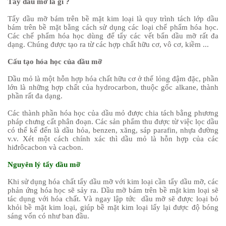
Tẩy dầu mỡ là gì ?
Tẩy dầu mỡ bám trên bề mặt kim loại là quy trình tách lớp dầu
bám trên bề mặt bằng cách sử dụng các loại chế phẩm hóa học.
Các chế phẩm hóa học dùng để tẩy các vết bẩn dầu mỡ rất đa
dạng. Chúng được tạo ra từ các hợp chất hữu cơ, vô cơ, kiềm ...
Cấu tạo hóa học của dầu mỡ
Dầu mỏ là một hỗn hợp hóa chất hữu cơ ở thể lỏng đậm đặc, phần
lớn là những hợp chất của hydrocarbon, thuộc gốc alkane, thành
phần rất đa dạng.
Các thành phần hóa học của dầu mỏ được chia tách bằng phương
pháp chưng cất phân đoạn. Các sản phẩm thu được từ việc lọc dầu
có thể kể đến là dầu hỏa, benzen, xăng, sáp parafin, nhựa đường
v.v.
Xét một cách chính xác thì dầu mỏ là hỗn hợp của các
hiđrôcacbon và cacbon.
Nguyên lý tẩy dầu mỡ
Khi sử dụng hóa chất tẩy dầu mỡ với kim loại cần tẩy dầu mỡ, các
phản ứng hóa học sẽ sảy ra. Dầu mỡ bám trên bề mặt kim loại sẽ
tác dụng với hóa chất. Và ngay lập tức dầu mỡ sẽ được loại bỏ
khỏi bề mặt kim loại, giúp bề mặt kim loại lấy lại được độ bóng
sáng vốn có như ban đầu.