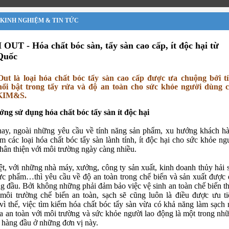
KINH NGHIỆM & TIN TỨC
OUT - Hóa chất bóc sàn, tẩy sàn cao cấp, ít độc hại từ
Quốc
ut là loại hóa chất bóc tẩy sàn cao cấp được ưa chuộng bởi t
ổi bật trong tẩy rửa và độ an toàn cho sức khỏe người dùng 
KIM&S.
ng sử dụng hóa chất bóc tẩy sàn ít độc hại
ay, ngoài những yêu cầu về tính năng sản phẩm, xu hướng khách h
ếm các loại hóa chất bóc tẩy sàn lành tính, ít độc hại cho sức khỏe ng
thân thiện với môi trường ngày càng nhiều.
ệt, với những nhà máy, xưởng, công ty sản xuất, kinh doanh thủy hải 
ực phẩm…thì yêu cầu về độ an toàn trong chế biến và sản xuất được 
ng đầu. Bởi không những phải đảm bảo việc vệ sinh an toàn chế biến t
môi trường chế biến an toàn, sạch sẽ cũng luôn là điều được ưu ti
vì thế, việc tìm kiếm hóa chất bóc tẩy sàn vừa có khả năng làm sạch 
ừa an toàn với môi trường và sức khỏe người lao động là một trong nh
n hàng đầu ở những đơn vị này.