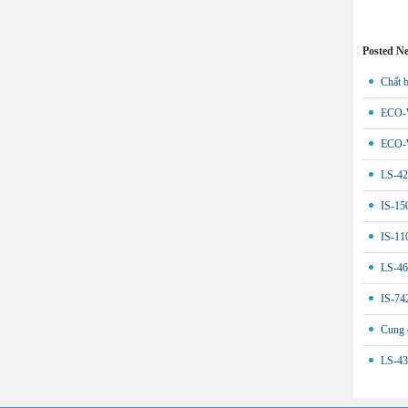
Posted N
Chất b
ECO-W
ECO-W
LS-421
IS-150
IS-11
LS-46
IS-742
Cung c
LS-433