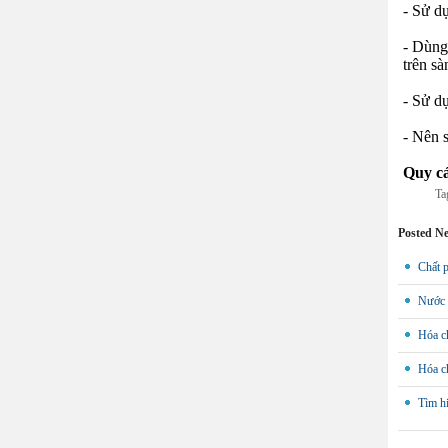
- Sử d
- Dùng
trên sà
- Sử dụ
- Nên s
Quy cá
Ta
Posted N
Chất p
Nước 
Hóa c
Hóa ch
Tìm hi