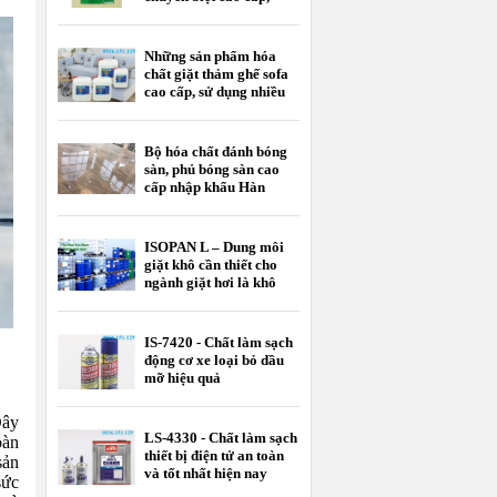
nhập khẩu
Những sản phẩm hóa
chất giặt thảm ghế sofa
cao cấp, sử dụng nhiều
nhất hiện nay
Bộ hóa chất đánh bóng
sàn, phủ bóng sàn cao
cấp nhập khẩu Hàn
Quốc
ISOPAN L – Dung môi
giặt khô cần thiết cho
ngành giặt hơi là khô
IS-7420 - Chất làm sạch
động cơ xe loại bỏ dầu
mỡ hiệu quả
Đây
LS-4330 - Chất làm sạch
oàn
thiết bị điện tử an toàn
sản
và tốt nhất hiện nay
sức