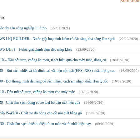
Xem thêm
ews
óc tẩy sàn công nghiệp Ju Strip
(22/01/2021)
S LIQ BUILDER - Nước giặt hoạt tính kiềm cô đặc tăng khả năng làm sạch
(22/09/2020)
S DET I – Nước giặt chính đậm đặc nhập khẩu
(22/09/2020)
0 – Dầu bôi trơn, chống ăn mòn, rỉ sét hiệu quả cho máy móc, động cơ
(18/09/2020)
0 – Bọt cách nhiệt và kết dính các vật liệu nội thất (EPS, XPS) chất lượng cao
(16/09/2020)
00 - Bọt thông minh đa năng để cách nhiệt, cách âm nhập khẩu Hàn Quốc
(16/09/2020)
10 - Dầu mỡ bôi trơn, chống ăn mòn cho máy móc
(16/09/2020)
0 - Chất làm sạch động cơ xe loại bỏ dầu mỡ hiệu quả
(14/09/2020)
ấp IS-4510 - Chất tạo độ bóng cho đồ nội thất bằng gỗ
(11/09/2020)
0 - Chất làm sạch thiết bị điện tử an toàn và tốt nhất hiện nay
(09/09/2020)