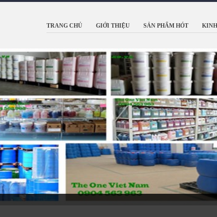
TRANG CHỦ
GIỚI THIỆU
SẢN PHẨM HÓT
KINH