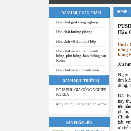
HOME
>
DANH MỤC SẢN PHẨM
Hóa chất giặt công nghiệp
PUSH 
Hàn 
Hóa chất buồng phòng
,
Hóa chất vệ sinh nhà bếp
Push O
năng n
Hóa chất vệ sinh sàn, đánh
hãng 
bóng, phủ bóng, bảo dưỡng sàn
Korea
Xu hướ
Hóa chất vệ sinh bệnh viện
Ngày n
tìm ki
DANH MỤC THIẾT BỊ
dùng, 
EC IS PHỤ GIA CÔNG NGHIỆP
KOREA
Đặc bi
hay th
Máy hút bụi công nghiệp korea
lên hà
phẩm, 
Chính 
bật, v
SẢN PHẨM HÓT
ưu tiê