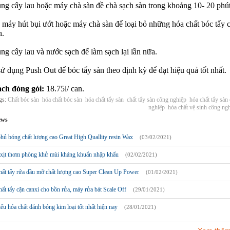
ụng cây lau hoặc máy chà sàn đề chà sạch sàn trong khoảng 10- 20 phút
 máy hút bụi ướt hoặc máy chà sàn để loại bỏ những hóa chất bóc tẩy 
n.
ng cây lau và nước sạch để làm sạch lại lần nữa.
ử dụng Push Out để bóc tẩy sàn theo định kỳ để đạt hiệu quả tốt nhất.
ch đóng gói:
18.75l/ can.
gs:
Chất bóc sàn
hóa chất bóc sàn
hóa chất tẩy sàn
chất tẩy sàn công nghiệp
hóa chất tẩy sàn
nghiệp
hóa chất vệ sinh công ng
ews
hủ bóng chất lượng cao Great High Quallity resin Wax
(03/02/2021)
xịt thơm phòng khử mùi kháng khuẩn nhập khẩu
(02/02/2021)
hất tẩy rửa dầu mỡ chất lượng cao Super Clean Up Power
(01/02/2021)
ất tẩy cặn canxi cho bồn rửa, máy rửa bát Scale Off
(29/01/2021)
ểu hóa chất đánh bóng kim loại tốt nhất hiện nay
(28/01/2021)