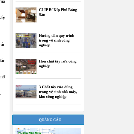
 mà
CLIP Bí Kíp Phủ Bóng
Sàn
tẩy
Hướng dẫn quy trình
trong vệ sinh công
các
nghiệp.
tác
Hoá chất tẩy rửa công
nghiệp
 mỡ
3 Chất tẩy rửa dùng
trong vệ sinh nhà máy,
.
khu công nghiệp
QUẢNG CÁO