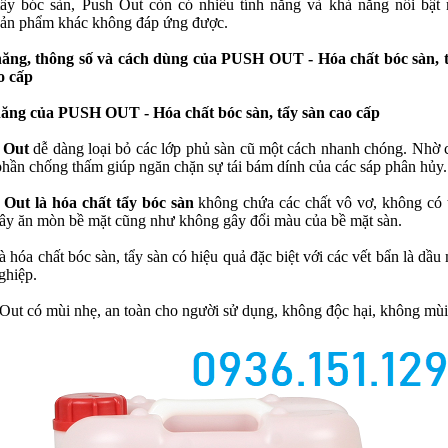
ẩy bóc sàn, Push Out còn có nhiều tính năng và khả năng nổi bật
sản phẩm khác không đáp ứng được.
ăng, thông số và cách dùng của PUSH OUT - Hóa chất bóc sàn, 
o cấp
ăng của PUSH OUT - Hóa chất bóc sàn, tẩy sàn cao cấp
 Out
dễ dàng loại bỏ các lớp phủ sàn cũ một cách nhanh chóng. Nhờ 
phần chống thấm giúp ngăn chặn sự tái bám dính của các sáp phân hủy.
 Out là hóa chất tẩy bóc sàn
không chứa các chất vô vơ, không có 
ây ăn mòn bề mặt cũng như không gây đổi màu của bề mặt sàn.
à hóa chất bóc sàn, tẩy sàn có hiệu quả đặc biệt với các vết bẩn là dầu
ghiệp.
 Out có mùi nhẹ, an toàn cho người sử dụng, không độc hại, không mùi