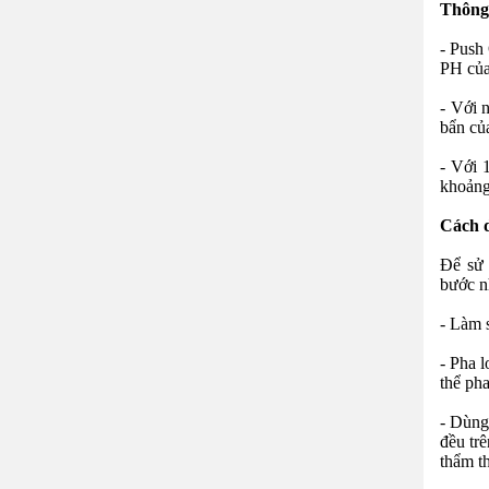
Thông 
- Push
PH của
- Với 
bẩn củ
- Với 
khoản
Cách d
Để sử
bước n
- Làm s
- Pha 
thể pha
- Dùng
đều tr
thẩm t