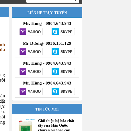
LIÊN HỆ TRỰC TUYẾN
Mr. Hùng - 0904.643.943
Mr Dương- 0936.151.129
ính
của
Mr. Hùng - 0904.643.943
àng
ười
Mr. Hùng - 0904.643.943
sản
đặt
hực
TIN TỨC MỚI
ên.
nổi
Giới thiệu bộ hóa chất
ững
tẩy rửa Hàn Quốc
chuyên biệt cao cấp,