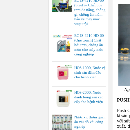
EC IS-4210 HD-60
(Steel) – Chất bôi
trơn đa năng, chống
gỉ, chống ăn mòn,
bảo vệ máy móc
vượt trội
EC IS-4210 HD-60
(One touch) Chất
bôi trơn, chống ăn
mòn cho máy móc
công nghiệp
HOS-1000, Nước vệ
sinh sàn đậm đặc
cho bệnh viện
Ngà
HOS-2000, Nước
đánh bóng sàn cao
PUSH O
cấp cho bệnh viện
Push O
là sản
Nước xịt thơm quần
với sứ
áo vải đồ vải công
xuất, 
nghiệp