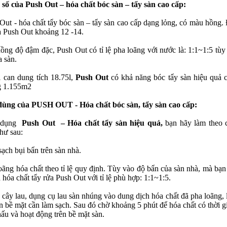
số của Push Out – hóa chất bóc sàn – tẩy sàn cao cấp:
 Out - hóa chất tẩy bóc sàn – tẩy sàn cao cấp dạng lỏng, có màu hồng.
 Push Out khoảng 12 -14.
nồng độ đậm đặc, Push Out có tỉ lệ pha loãng với nước là: 1:1~1:5 tùy
a sàn.
1 can dung tích 18.75l,
Push Out
có khả năng bóc tẩy sàn hiệu quả 
g 1.155m2
ùng của PUSH OUT - Hóa chất bóc sàn, tẩy sàn cao cấp:
 dụng
Push Out – Hóa chất tẩy sàn hiệu quả,
bạn hãy làm theo 
hư sau:
ạch bụi bẩn trên sàn nhà.
loãng hóa chất theo tỉ lệ quy định. Tùy vào độ bẩn của sàn nhà, mà bạn
 hóa chất tẩy rửa Push Out với tỉ lệ phù hợp: 1:1~1:5.
 cây lau, dụng cụ lau sàn nhúng vào dung dịch hóa chất đã pha loãng, 
ên bề mặt cần làm sạch. Sau đó chờ khoảng 5 phút để hóa chất có thời g
hấu và hoạt động trên bề mặt sàn.