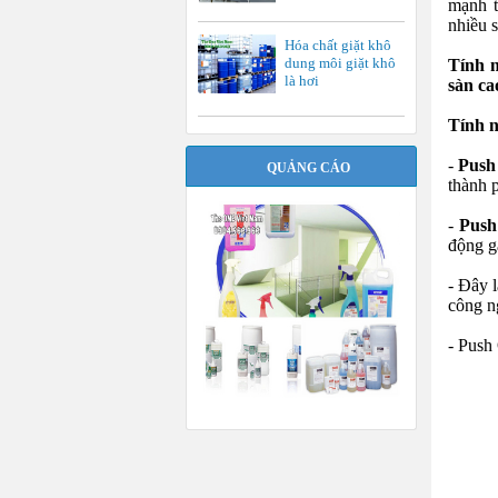
mạnh t
nhiều 
Hóa chất giặt khô
dung môi giặt khô
Tính n
là hơi
sàn ca
Tính n
-
Push
QUẢNG CÁO
thành 
-
Push
động g
- Đây l
công n
- Push