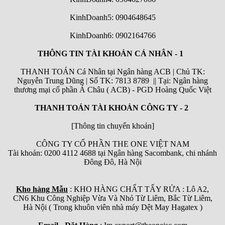
KinhDoanh5: 0904648645
KinhDoanh6:
0902164766
THÔNG TIN TÀI KHOẢN CÁ NHÂN - 1
THANH TOÁN Cá Nhân tại Ngân hàng ACB | Chủ TK:
Nguyễn Trung Dũng | Số TK: 7813 8789 || Tại: Ngân hàng
thương mại cổ phần Á Châu ( ACB) - PGD Hoàng Quốc Việt
THANH TOÁN TÀI KHOẢN CÔNG TY - 2
[Thông tin chuyển khoản]
CÔNG TY CỔ PHẦN THE ONE VIỆT NAM
Tài khoản: 0200 4112 4688 tại Ngân hàng Sacombank, chi nhánh
Đông Đô, Hà Nội
Kho hàng Mẫu
: KHO HÀNG CHẤT TẨY RỬA : Lô A2,
CN6 Khu Công Nghiệp Vừa Và Nhỏ Từ Liêm, Bắc Từ Liêm,
Hà Nội ( Trong khuôn viên nhà máy Dệt May Hagatex )