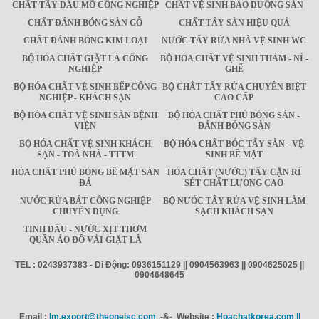
CHẤT TẨY DẦU MỠ CÔNG NGHIỆP
CHẤT VỆ SINH BẢO DƯỠNG SÀN
CHẤT ĐÁNH BÓNG SÀN GỖ
CHẤT TẨY SÀN HIỆU QUẢ
CHẤT ĐÁNH BÓNG KIM LOẠI
NƯỚC TẨY RỬA NHÀ VỆ SINH WC
BỘ HÓA CHẤT GIẶT LÀ CÔNG
BỘ HÓA CHẤT VỆ SINH THẢM - NỈ -
NGHIỆP
GHẾ
BỘ HÓA CHẤT VỆ SINH BẾP CÔNG
BỘ CHÂT TẨY RỬA CHUYÊN BIỆT
NGHIỆP - KHÁCH SẠN
CAO CẤP
BỘ HÓA CHẤT VỆ SINH SÀN BỆNH
BỘ HÓA CHẤT PHỦ BÓNG SÀN -
VIỆN
ĐÁNH BÓNG SÀN
BỘ HÓA CHẤT VỆ SINH KHÁCH
BỘ HÓA CHẤT BÓC TẨY SÀN - VỆ
SẠN - TOÀ NHÀ - TTTM
SINH BỀ MẶT
HÓA CHẤT PHỦ BÓNG BỀ MẶT SÀN
HÓA CHẤT (NƯỚC) TẨY CẶN RỈ
ĐÁ
SÉT CHẤT LƯỢNG CAO
NƯỚC RỬA BÁT CÔNG NGHIỆP
BỘ NƯỚC TẨY RỬA VỆ SINH LÀM
CHUYÊN DỤNG
SẠCH KHÁCH SẠN
TINH DẦU - NƯỚC XỊT THƠM
QUẦN ÁO ĐỒ VẢI GIẶT LÀ
TEL : 0243937383 - Di Động: 0936151129 || 0904563963 || 0904625025 ||
0904648645
Email :
Im.export@theonejsc.com
-&- Website :
Hoachatkorea.com ||