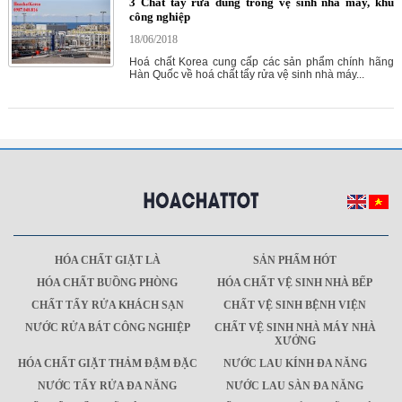
3 Chất tẩy rửa dùng trong vệ sinh nhà máy, khu
công nghiệp
18/06/2018
Hoá chất Korea cung cấp các sản phẩm chính hãng
Hàn Quốc về hoá chất tẩy rửa vệ sinh nhà máy...
HÓA CHẤT GIẶT LÀ
SẢN PHẨM HÓT
HÓA CHẤT BUỒNG PHÒNG
HÓA CHẤT VỆ SINH NHÀ BẾP
CHẤT TẨY RỬA KHÁCH SẠN
CHẤT VỆ SINH BỆNH VIỆN
NƯỚC RỬA BÁT CÔNG NGHIỆP
CHẤT VỆ SINH NHÀ MÁY NHÀ
XƯỞNG
HÓA CHẤT GIẶT THẢM ĐẬM ĐẶC
NƯỚC LAU KÍNH ĐA NĂNG
NƯỚC TẨY RỬA ĐA NĂNG
NƯỚC LAU SÀN ĐA NĂNG