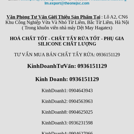
Im.export@theonejsc.com
Văn Phòng Tư Vấn Giới Thiệu Sản Phẩm Tại
: Lô A2, CN6
Khu Công Nghiệp Vừa Và Nhỏ Từ Liêm, Bắc Từ Liêm, Hà Nội
( Trong khuôn viên nhà máy Dệt May Hagatex)
HOÁ CHẤT TỐT - CHẤT TẨY RỬA TỐT - PHỤ GIA
SILICONE CHẤT LƯỢNG
TƯ VẤN MUA BÁN CHẤT TẨY RỬA: 0936151129
KinhDoanhTưVấn: 0936151129
Kinh Doanh: 0936151129
KinhDoanh1: 0904643943
KinhDoanh2: 0904563963
KinhDoanh8: 0904625025
KinhDoanh3: 0936231598
KinhDoanh4: 0904627066