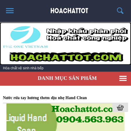
TRANG CHỦ
GIỚI THIỆU
SẢN PHẨM HÓT
KINH NGHIỆM & TIN TỨC
Hóa chất vệ sinh nhà bếp
LIÊN HỆ
DANH MỤC SẢN PHẨM
Nước rửa tay hương thơm dịu nhẹ Hand Clean