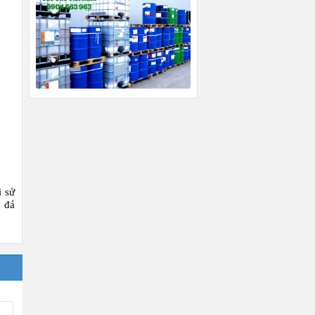
i sử
 đá