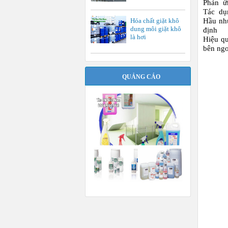
Phản ứn
Tác dụ
Hầu như
Hóa chất giặt khô
dung môi giặt khô
định
là hơi
Hiệu qu
bên ngo
QUẢNG CÁO