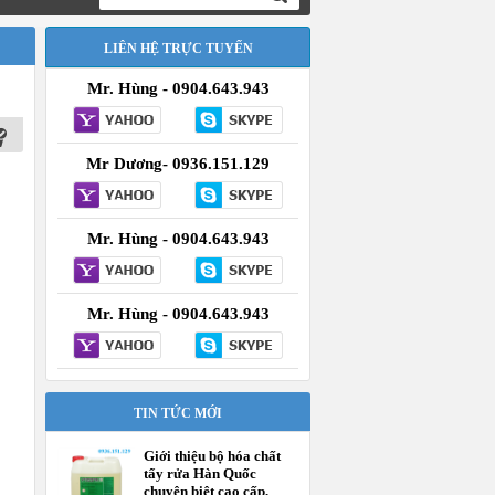
LIÊN HỆ TRỰC TUYẾN
Mr. Hùng - 0904.643.943
Mr Dương- 0936.151.129
Mr. Hùng - 0904.643.943
Mr. Hùng - 0904.643.943
TIN TỨC MỚI
Giới thiệu bộ hóa chất
tẩy rửa Hàn Quốc
chuyên biệt cao cấp,