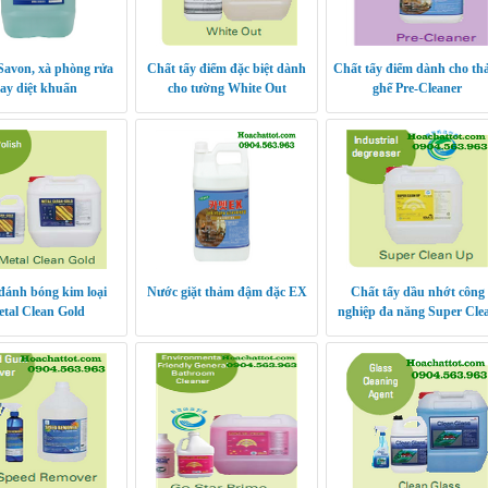
Savon, xà phòng rửa
Chất tẩy điểm đặc biệt dành
Chất tẩy điểm dành cho t
tay diệt khuẩn
cho tường White Out
ghế Pre-Cleaner
đánh bóng kim loại
Nước giặt thảm đậm đặc EX
Chất tẩy dầu nhớt công
tal Clean Gold
nghiệp đa năng Super Cle
Up