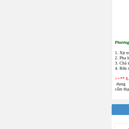
Phương
1. Xịt 
2. Pha 
3. Chà 
4. Rửa 
>>** 
dụng h
cẩm thạ