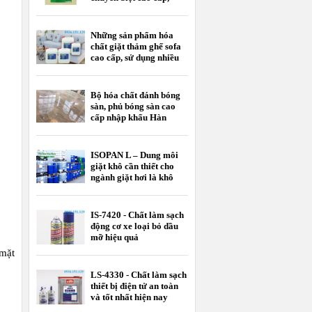
nhập khẩu
Những sản phẩm hóa
chất giặt thảm ghế sofa
cao cấp, sử dụng nhiều
nhất hiện nay
Bộ hóa chất đánh bóng
sàn, phủ bóng sàn cao
cấp nhập khẩu Hàn
Quốc
ISOPAN L – Dung môi
giặt khô cần thiết cho
ngành giặt hơi là khô
IS-7420 - Chất làm sạch
động cơ xe loại bỏ dầu
mỡ hiệu quả
 mặt
LS-4330 - Chất làm sạch
thiết bị điện tử an toàn
và tốt nhất hiện nay