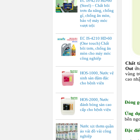
EC IS-4210 HD-60
(Steel) – Chất bôi
trơn đa năng, chống
gỉ, chống ăn mòn,
bảo vệ máy móc
vượt trội
EC IS-4210 HD-60
(One touch) Chất
bôi trơn, chống ăn
mòn cho máy móc
công nghiệp
Chất t
Out
ứng
HOS-1000, Nước vệ
vàng tr
sinh sàn đậm đặc
cao nh
cho bệnh viện
HOS-2000, Nước
Đóng g
đánh bóng sàn cao
cấp cho bệnh viện
Ứng dụ
bên ngo
Nước xịt thơm quần
Đặc đ
áo vải đồ vải công
nghiệp