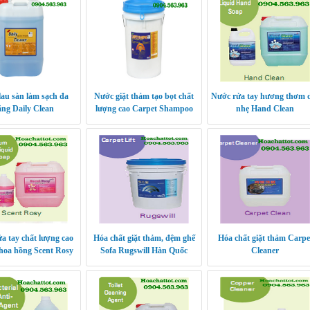
au sàn làm sạch đa
Nước giặt thảm tạo bọt chất
Nước rửa tay hương thơm 
ng Daily Clean
lượng cao Carpet Shampoo
nhẹ Hand Clean
a tay chất lượng cao
Hóa chất giặt thảm, đệm ghế
Hóa chất giặt thảm Carpe
hoa hồng Scent Rosy
Sofa Rugswill Hàn Quốc
Cleaner