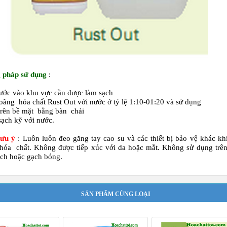
 pháp sử dụng
:
nước vào khu vực cần được làm sạch
loãng hóa chất Rust Out với nước ở tỷ lệ 1:10-01:20 và sử dụng
trên bề mặt bằng bàn chải
sạch kỹ với nước.
Lưu ý
: Luôn luôn đeo găng tay cao su và các thiết bị bảo vệ khác kh
óa chất. Không được tiếp xúc với da hoặc mắt. Không sử dụng trên
ch hoặc gạch bóng.
SẢN PHẨM CÙNG LOẠI