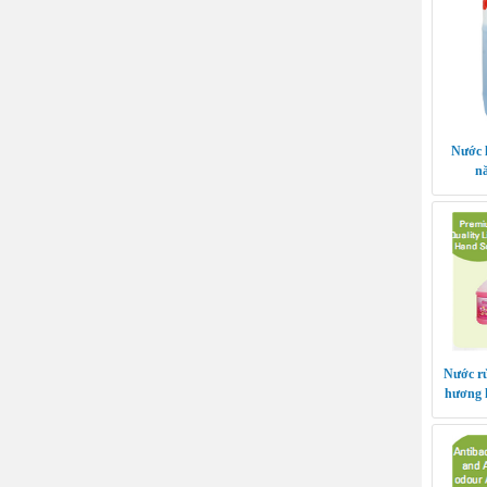
Nước l
nă
Nước rử
hương 