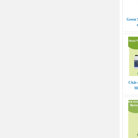
Green 
Chất 
Me