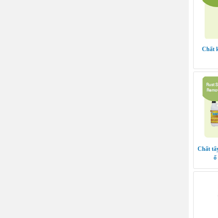
Chất 
Chất tẩy
ố