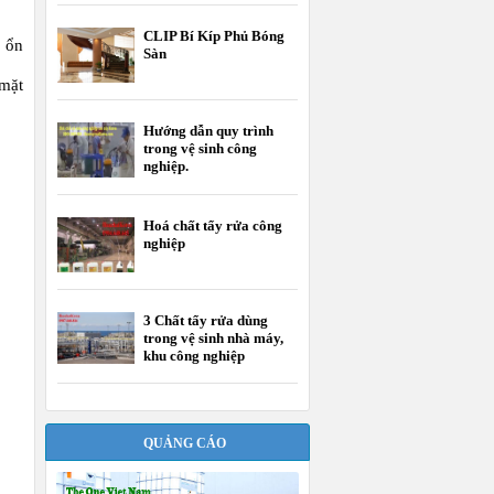
CLIP Bí Kíp Phủ Bóng
u ổn
Sàn
 mặt
Hướng dẫn quy trình
trong vệ sinh công
nghiệp.
Hoá chất tẩy rửa công
nghiệp
3 Chất tẩy rửa dùng
trong vệ sinh nhà máy,
khu công nghiệp
QUẢNG CÁO