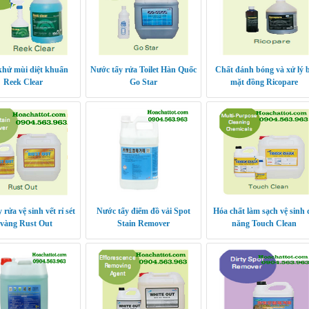
khử mùi diệt khuẩn
Nước tẩy rửa Toilet Hàn Quốc
Chất đánh bóng và xử lý 
Reek Clear
Go Star
mặt đồng Ricopare
 rửa vệ sinh vết rỉ sét
Nước tẩy điểm đồ vải Spot
Hóa chất làm sạch vệ sinh 
 vàng Rust Out
Stain Remover
năng Touch Clean