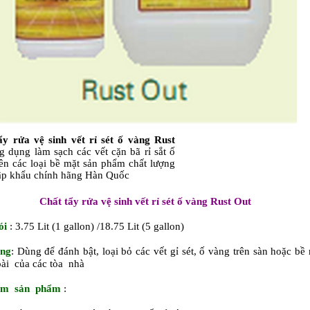
ẩy rửa vệ sinh vết rỉ sét ố vàng Rust
 dụng làm sạch các vết cặn bã rỉ sắt ố
ên các loại bề mặt sản phẩm chất lượng
ập khẩu chính hãng Hàn Quốc
Chất tẩy rửa vệ sinh vết rỉ sét ố vàng Rust Out
ói
: 3.75 Lit (1 gallon) /18.75 Lit (5 gallon)
ng
: Dùng để đánh bật, loại bỏ các vết gỉ sét, ố vàng trên sàn hoặc bề
ài của các tòa nhà
iểm sản phẩm
: