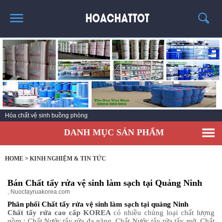
TRANG CHỦ
GIỚI THIỆU
SẢN PHẨM HÓT
KINH NGHIỆM & TIN TỨC
Hóa chất vệ sinh nhà bếp
LIÊN HỆ
DANH MỤC SẢN PHẨM
HOME
>
KINH NGHIỆM & TIN TỨC
Bán Chất tẩy rửa vệ sinh làm sạch tại Quảng Ninh
,
Nuoctayruakorea.com
Phân phối Chất tẩy rửa vệ sinh làm sạch tại quảng Ninh
Chất tẩy rửa cao cấp KOREA
có nhiều chủng loại chất lượng
gồm : Chất Nước tẩy rửa đa năng, Chất Nước tẩy rửa tẩy mỡ, Chất