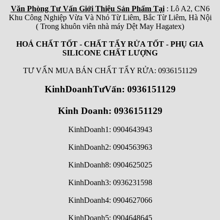
Văn Phòng Tư Vấn Giới Thiệu Sản Phẩm Tại
: Lô A2, CN6
Khu Công Nghiệp Vừa Và Nhỏ Từ Liêm, Bắc Từ Liêm, Hà Nội
( Trong khuôn viên nhà máy Dệt May Hagatex)
HOÁ CHẤT TỐT - CHẤT TẨY RỬA TỐT - PHỤ GIA
SILICONE CHẤT LƯỢNG
TƯ VẤN MUA BÁN CHẤT TẨY RỬA: 0936151129
KinhDoanhTưVấn: 0936151129
Kinh Doanh: 0936151129
KinhDoanh1: 0904643943
KinhDoanh2: 0904563963
KinhDoanh8: 0904625025
KinhDoanh3: 0936231598
KinhDoanh4: 0904627066
KinhDoanh5: 0904648645