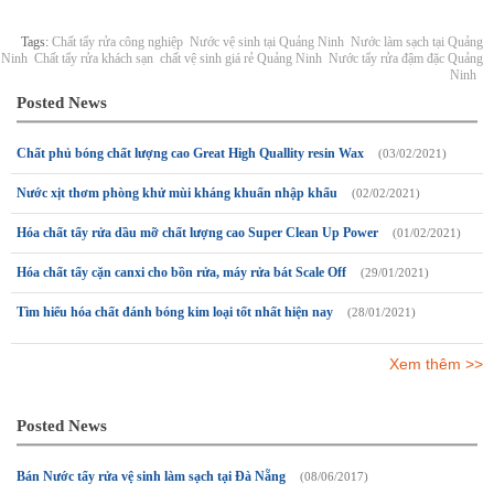
Tags:
Chất tẩy rửa công nghiệp
Nước vệ sinh tại Quảng Ninh
Nước làm sạch tại Quảng
Ninh
Chất tẩy rửa khách sạn
chất vệ sinh giá rẻ Quảng Ninh
Nước tẩy rửa đậm đặc Quảng
Ninh
Posted News
Chất phủ bóng chất lượng cao Great High Quallity resin Wax
(03/02/2021)
Nước xịt thơm phòng khử mùi kháng khuẩn nhập khẩu
(02/02/2021)
Hóa chất tẩy rửa dầu mỡ chất lượng cao Super Clean Up Power
(01/02/2021)
Hóa chất tẩy cặn canxi cho bồn rửa, máy rửa bát Scale Off
(29/01/2021)
Tìm hiểu hóa chất đánh bóng kim loại tốt nhất hiện nay
(28/01/2021)
Xem thêm >>
Posted News
Bán Nước tẩy rửa vệ sinh làm sạch tại Đà Nẵng
(08/06/2017)