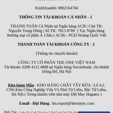
KinhDoanh6:
0902164766
THÔNG TIN TÀI KHOẢN CÁ NHÂN - 1
THANH TOÁN Cá Nhân tại Ngân hàng ACB | Chủ TK:
Nguyễn Trung Dũng | Số TK: 7813 8789 || Tại: Ngân hàng
thương mại cổ phần Á Châu ( ACB) - PGD Hoàng Quốc Việt
THANH TOÁN TÀI KHOẢN CÔNG TY - 2
[Thông tin chuyển khoản]
CÔNG TY CỔ PHẦN THE ONE VIỆT NAM
Tài khoản: 0200 4112 4688 tại Ngân hàng Sacombank, chi nhánh
Đông Đô, Hà Nội
Kho hàng Mẫu
: KHO HÀNG CHẤT TẨY RỬA : Lô A2,
CN6 Khu Công Nghiệp Vừa Và Nhỏ Từ Liêm, Bắc Từ Liêm,
Hà Nội ( Trong khuôn viên nhà máy Dệt May Hagatex )
Email - Đặt Hàng
: Im.export@theonejsc.com
Đối Tác :
|
|
Siêu Thị Chất Tẩy Rửa
Thế Giới Chất Tẩy Rửa
Hóa Chất Tẩy Rửa 789