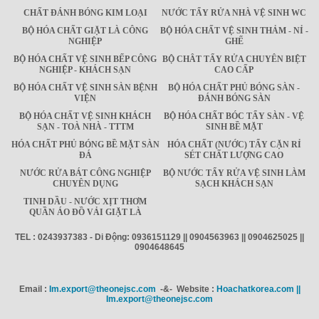
CHẤT ĐÁNH BÓNG KIM LOẠI
NƯỚC TẨY RỬA NHÀ VỆ SINH WC
BỘ HÓA CHẤT GIẶT LÀ CÔNG
BỘ HÓA CHẤT VỆ SINH THẢM - NỈ -
NGHIỆP
GHẾ
BỘ HÓA CHẤT VỆ SINH BẾP CÔNG
BỘ CHÂT TẨY RỬA CHUYÊN BIỆT
NGHIỆP - KHÁCH SẠN
CAO CẤP
BỘ HÓA CHẤT VỆ SINH SÀN BỆNH
BỘ HÓA CHẤT PHỦ BÓNG SÀN -
VIỆN
ĐÁNH BÓNG SÀN
BỘ HÓA CHẤT VỆ SINH KHÁCH
BỘ HÓA CHẤT BÓC TẨY SÀN - VỆ
SẠN - TOÀ NHÀ - TTTM
SINH BỀ MẶT
HÓA CHẤT PHỦ BÓNG BỀ MẶT SÀN
HÓA CHẤT (NƯỚC) TẨY CẶN RỈ
ĐÁ
SÉT CHẤT LƯỢNG CAO
NƯỚC RỬA BÁT CÔNG NGHIỆP
BỘ NƯỚC TẨY RỬA VỆ SINH LÀM
CHUYÊN DỤNG
SẠCH KHÁCH SẠN
TINH DẦU - NƯỚC XỊT THƠM
QUẦN ÁO ĐỒ VẢI GIẶT LÀ
TEL : 0243937383 - Di Động: 0936151129 || 0904563963 || 0904625025 ||
0904648645
Email :
Im.export@theonejsc.com
-&- Website :
Hoachatkorea.com ||
Im.export@theonejsc.com