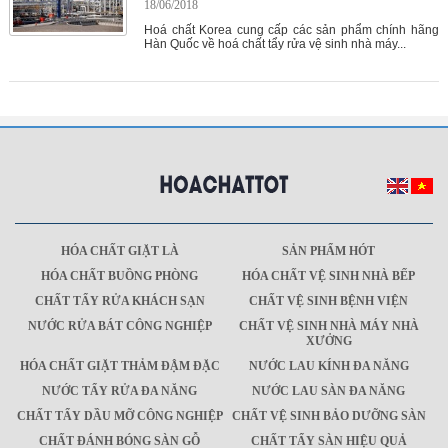
18/06/2018
Hoá chất Korea cung cấp các sản phẩm chính hãng
Hàn Quốc về hoá chất tẩy rửa vệ sinh nhà máy...
HÓA CHẤT GIẶT LÀ
SẢN PHẨM HÓT
HÓA CHẤT BUỒNG PHÒNG
HÓA CHẤT VỆ SINH NHÀ BẾP
CHẤT TẨY RỬA KHÁCH SẠN
CHẤT VỆ SINH BỆNH VIỆN
NƯỚC RỬA BÁT CÔNG NGHIỆP
CHẤT VỆ SINH NHÀ MÁY NHÀ
XƯỞNG
HÓA CHẤT GIẶT THẢM ĐẬM ĐẶC
NƯỚC LAU KÍNH ĐA NĂNG
NƯỚC TẨY RỬA ĐA NĂNG
NƯỚC LAU SÀN ĐA NĂNG
CHẤT TẨY DẦU MỠ CÔNG NGHIỆP
CHẤT VỆ SINH BẢO DƯỠNG SÀN
CHẤT ĐÁNH BÓNG SÀN GỖ
CHẤT TẨY SÀN HIỆU QUẢ