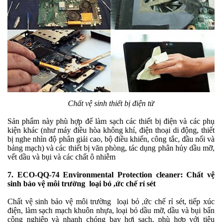
Chất vệ sinh thiết bị điện tử
Sản phẩm này phù hợp để làm sạch các thiết bị điện và các phụ
kiện khác (như máy điều hòa không khí, điện thoại di động, thiết
bị nghe nhìn độ phân giải cao, bộ điều khiển, công tắc, đầu nối và
bảng mạch) và các thiết bị văn phòng, tác dụng phân hủy dầu mỡ,
vết dầu và bụi và các chất ô nhiễm
7. ECO-QQ-74 Environmental Protection cleaner: Chất vệ
sinh bảo vệ môi trường loại bỏ ,ức chế rỉ sét
Chất vệ sinh bảo vệ môi trường loại bỏ ,ức chế rỉ sét, tiếp xúc
điện, làm sạch mạch khuôn nhựa, loại bỏ dầu mỡ, dầu và bụi bẩn
công nghiệp và nhanh chóng bay hơi sạch, phù hợp với tiêu