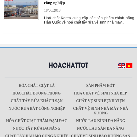
công nghiệp
18/06/2018
Hoá chất Korea cung cấp các sản phẩm chính hãng
Hàn Quốc về hoá chất tẩy rửa vệ sinh nhà máy...
HÓA CHẤT GIẶT LÀ
SẢN PHẨM HÓT
HÓA CHẤT BUỒNG PHÒNG
HÓA CHẤT VỆ SINH NHÀ BẾP
CHẤT TẨY RỬA KHÁCH SẠN
CHẤT VỆ SINH BỆNH VIỆN
NƯỚC RỬA BÁT CÔNG NGHIỆP
CHẤT VỆ SINH NHÀ MÁY NHÀ
XƯỞNG
HÓA CHẤT GIẶT THẢM ĐẬM ĐẶC
NƯỚC LAU KÍNH ĐA NĂNG
NƯỚC TẨY RỬA ĐA NĂNG
NƯỚC LAU SÀN ĐA NĂNG
CHẤT TẨY DẦU MỠ CÔNG NGHIỆP
CHẤT VỆ SINH BẢO DƯỠNG SÀN