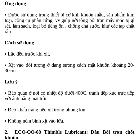
Ứng dụng
• Được sử dụng trong thiết bị cơ khí, khuôn mẫu, sản phẩm kim
loại, công cụ phần cứng, vv giúp nới lỏng bôi trơn máy móc bị gỉ
sét, làm sạch, loại bỏ tiếng ồn , chống chà sước, khử các tạp chất
rắn
Cách sử dụng
• Lắc đều trước khi xịt,
• Xịt vào đối tượng ở dạng sương cách mặt khuôn khoảng 20-
30cm.
Lưu ý
• Bảo quản ở nơi có nhiệt độ dưới 400C, tránh tiếp xúc trực tiếp
với ánh nắng mặt trời.
• Đeo khẩu trang nếu xịt trong phòng kín.
• Không ném bình xịt vào lửa.
2. ECO-QQ-68 Thimble Lubricant: Dầu Bôi trơn chốt
khuôn