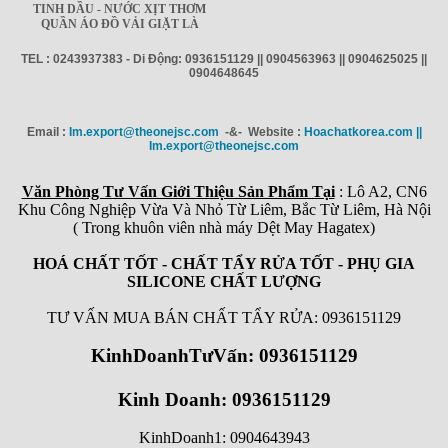
TINH DẦU - NƯỚC XỊT THƠM
QUẦN ÁO ĐỒ VẢI GIẶT LÀ
TEL : 0243937383 - Di Động: 0936151129 || 0904563963 || 0904625025 ||
0904648645
Email :
Im.export@theonejsc.com
-&- Website :
Hoachatkorea.com ||
Im.export@theonejsc.com
Văn Phòng Tư Vấn Giới Thiệu Sản Phẩm Tại
: Lô A2, CN6
Khu Công Nghiệp Vừa Và Nhỏ Từ Liêm, Bắc Từ Liêm, Hà Nội
( Trong khuôn viên nhà máy Dệt May Hagatex)
HOÁ CHẤT TỐT - CHẤT TẨY RỬA TỐT - PHỤ GIA
SILICONE CHẤT LƯỢNG
TƯ VẤN MUA BÁN CHẤT TẨY RỬA: 0936151129
KinhDoanhTưVấn: 0936151129
Kinh Doanh: 0936151129
KinhDoanh1: 0904643943