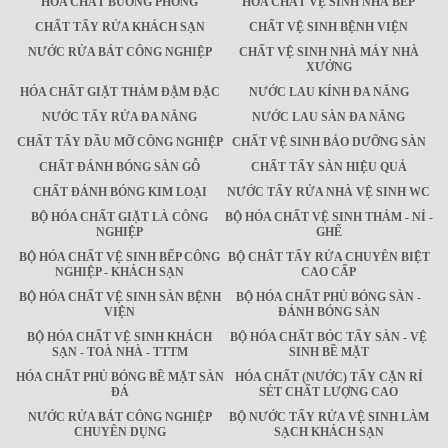
HÓA CHẤT BUỒNG PHÒNG
HÓA CHẤT VỆ SINH NHÀ BẾP
CHẤT TẨY RỬA KHÁCH SẠN
CHẤT VỆ SINH BỆNH VIỆN
NƯỚC RỬA BÁT CÔNG NGHIỆP
CHẤT VỆ SINH NHÀ MÁY NHÀ
XƯỞNG
HÓA CHẤT GIẶT THẢM ĐẬM ĐẶC
NƯỚC LAU KÍNH ĐA NĂNG
NƯỚC TẨY RỬA ĐA NĂNG
NƯỚC LAU SÀN ĐA NĂNG
CHẤT TẨY DẦU MỠ CÔNG NGHIỆP
CHẤT VỆ SINH BẢO DƯỠNG SÀN
CHẤT ĐÁNH BÓNG SÀN GỖ
CHẤT TẨY SÀN HIỆU QUẢ
CHẤT ĐÁNH BÓNG KIM LOẠI
NƯỚC TẨY RỬA NHÀ VỆ SINH WC
BỘ HÓA CHẤT GIẶT LÀ CÔNG
BỘ HÓA CHẤT VỆ SINH THẢM - NỈ -
NGHIỆP
GHẾ
BỘ HÓA CHẤT VỆ SINH BẾP CÔNG
BỘ CHÂT TẨY RỬA CHUYÊN BIỆT
NGHIỆP - KHÁCH SẠN
CAO CẤP
BỘ HÓA CHẤT VỆ SINH SÀN BỆNH
BỘ HÓA CHẤT PHỦ BÓNG SÀN -
VIỆN
ĐÁNH BÓNG SÀN
BỘ HÓA CHẤT VỆ SINH KHÁCH
BỘ HÓA CHẤT BÓC TẨY SÀN - VỆ
SẠN - TOÀ NHÀ - TTTM
SINH BỀ MẶT
HÓA CHẤT PHỦ BÓNG BỀ MẶT SÀN
HÓA CHẤT (NƯỚC) TẨY CẶN RỈ
ĐÁ
SÉT CHẤT LƯỢNG CAO
NƯỚC RỬA BÁT CÔNG NGHIỆP
BỘ NƯỚC TẨY RỬA VỆ SINH LÀM
CHUYÊN DỤNG
SẠCH KHÁCH SẠN