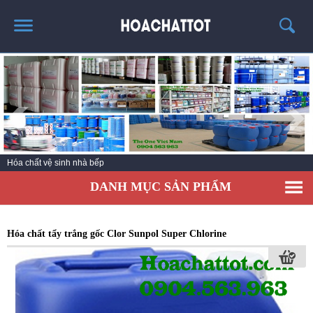
TRANG CHỦ
GIỚI THIỆU
SẢN PHẨM HÓT
KINH NGHIỆM & TIN TỨC
Hóa chất vệ sinh nhà bếp
LIÊN HỆ
DANH MỤC SẢN PHẨM
Hóa chất tẩy trắng gốc Clor Sunpol Super Chlorine