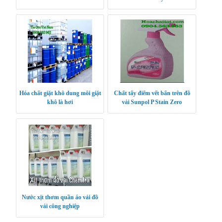
Hóa chất giặt khô dung môi giặt
Chất tẩy điểm vết bẩn trên đồ
khô là hơi
vải Sunpol P Stain Zero
Nước xịt thơm quần áo vải đồ
vải công nghiệp