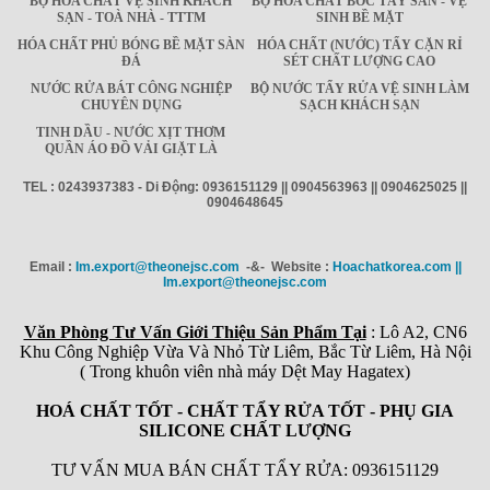
BỘ HÓA CHẤT VỆ SINH KHÁCH
BỘ HÓA CHẤT BÓC TẨY SÀN - VỆ
SẠN - TOÀ NHÀ - TTTM
SINH BỀ MẶT
HÓA CHẤT PHỦ BÓNG BỀ MẶT SÀN
HÓA CHẤT (NƯỚC) TẨY CẶN RỈ
ĐÁ
SÉT CHẤT LƯỢNG CAO
NƯỚC RỬA BÁT CÔNG NGHIỆP
BỘ NƯỚC TẨY RỬA VỆ SINH LÀM
CHUYÊN DỤNG
SẠCH KHÁCH SẠN
TINH DẦU - NƯỚC XỊT THƠM
QUẦN ÁO ĐỒ VẢI GIẶT LÀ
TEL : 0243937383 - Di Động: 0936151129 || 0904563963 || 0904625025 ||
0904648645
Email :
Im.export@theonejsc.com
-&- Website :
Hoachatkorea.com ||
Im.export@theonejsc.com
Văn Phòng Tư Vấn Giới Thiệu Sản Phẩm Tại
: Lô A2, CN6
Khu Công Nghiệp Vừa Và Nhỏ Từ Liêm, Bắc Từ Liêm, Hà Nội
( Trong khuôn viên nhà máy Dệt May Hagatex)
HOÁ CHẤT TỐT - CHẤT TẨY RỬA TỐT - PHỤ GIA
SILICONE CHẤT LƯỢNG
TƯ VẤN MUA BÁN CHẤT TẨY RỬA: 0936151129