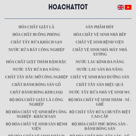
HÓA CHẤT GIẶT LÀ
SẢN PHẨM HÓT
HÓA CHẤT BUỒNG PHÒNG
HÓA CHẤT VỆ SINH NHÀ BẾP
CHẤT TẨY RỬA KHÁCH SẠN
CHẤT VỆ SINH BỆNH VIỆN
NƯỚC RỬA BÁT CÔNG NGHIỆP
CHẤT VỆ SINH NHÀ MÁY NHÀ
XƯỞNG
HÓA CHẤT GIẶT THẢM ĐẬM ĐẶC
NƯỚC LAU KÍNH ĐA NĂNG
NƯỚC TẨY RỬA ĐA NĂNG
NƯỚC LAU SÀN ĐA NĂNG
CHẤT TẨY DẦU MỠ CÔNG NGHIỆP
CHẤT VỆ SINH BẢO DƯỠNG SÀN
CHẤT ĐÁNH BÓNG SÀN GỖ
CHẤT TẨY SÀN HIỆU QUẢ
CHẤT ĐÁNH BÓNG KIM LOẠI
NƯỚC TẨY RỬA NHÀ VỆ SINH WC
BỘ HÓA CHẤT GIẶT LÀ CÔNG
BỘ HÓA CHẤT VỆ SINH THẢM - NỈ -
NGHIỆP
GHẾ
BỘ HÓA CHẤT VỆ SINH BẾP CÔNG
BỘ CHÂT TẨY RỬA CHUYÊN BIỆT
NGHIỆP - KHÁCH SẠN
CAO CẤP
BỘ HÓA CHẤT VỆ SINH SÀN BỆNH
BỘ HÓA CHẤT PHỦ BÓNG SÀN -
VIỆN
ĐÁNH BÓNG SÀN