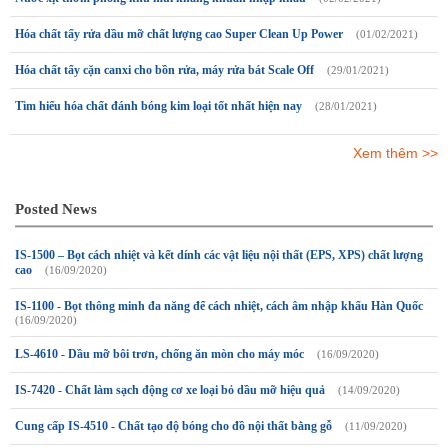
Hóa chất tẩy rửa dầu mỡ chất lượng cao Super Clean Up Power
(01/02/2021)
Hóa chất tẩy cặn canxi cho bồn rửa, máy rửa bát Scale Off
(29/01/2021)
Tìm hiểu hóa chất đánh bóng kim loại tốt nhất hiện nay
(28/01/2021)
Xem thêm >>
Posted News
IS-1500 – Bọt cách nhiệt và kết dính các vật liệu nội thất (EPS, XPS) chất lượng
cao
(16/09/2020)
IS-1100 - Bọt thông minh đa năng để cách nhiệt, cách âm nhập khẩu Hàn Quốc
(16/09/2020)
LS-4610 - Dầu mỡ bôi trơn, chống ăn mòn cho máy móc
(16/09/2020)
IS-7420 - Chất làm sạch động cơ xe loại bỏ dầu mỡ hiệu quả
(14/09/2020)
Cung cấp IS-4510 - Chất tạo độ bóng cho đồ nội thất bằng gỗ
(11/09/2020)