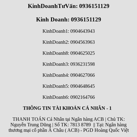
KinhDoanhTưVấn: 0936151129
Kinh Doanh: 0936151129
KinhDoanh1: 0904643943
KinhDoanh2: 0904563963
KinhDoanh8: 0904625025
KinhDoanh3: 0936231598
KinhDoanh4: 0904627066
KinhDoanh5: 0904648645
KinhDoanh6:
0902164766
THÔNG TIN TÀI KHOẢN CÁ NHÂN - 1
THANH TOÁN Cá Nhân tại Ngân hàng ACB | Chủ TK:
Nguyễn Trung Dũng | Số TK: 7813 8789 || Tại: Ngân hàng
thương mại cổ phần Á Châu ( ACB) - PGD Hoàng Quốc Việt