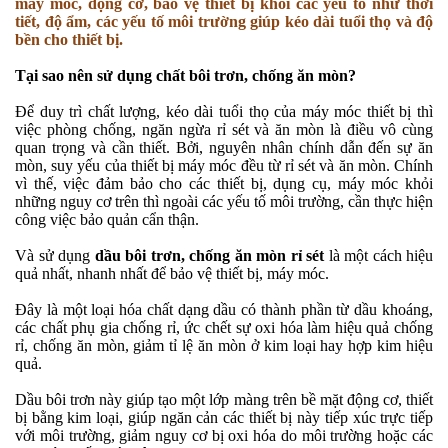
máy móc, động cơ, bảo vệ thiết bị khỏi các yếu tố như thời
tiết, độ ẩm, các yếu tố môi trường giúp kéo dài tuổi thọ và độ
bền cho thiết bị.
Tại sao nên sử dụng chất bôi trơn, chống ăn mòn?
Để duy trì chất lượng, kéo dài tuổi thọ của máy móc thiết bị thì
việc phòng chống, ngăn ngừa rỉ sét và ăn mòn là điều vô cùng
quan trọng và cần thiết. Bởi, nguyên nhân chính dẫn đến sự ăn
mòn, suy yếu của thiết bị máy móc đều từ rỉ sét và ăn mòn. Chính
vì thế, việc đảm bảo cho các thiết bị, dụng cụ, máy móc khỏi
những nguy cơ trên thì ngoài các yếu tố môi trường, cần thực hiện
công việc bảo quản cẩn thận.
Và sử dụng
dầu bôi trơn, chống ăn mòn rỉ sét
là một cách hiệu
quả nhất, nhanh nhất để bảo vệ thiết bị, máy móc.
Đây là một loại hóa chất dạng dầu có thành phần từ dầu khoáng,
các chất phụ gia chống rỉ, ức chết sự oxi hóa làm hiệu quả chống
rỉ, chống ăn mòn, giảm tỉ lệ ăn mòn ở kim loại hay hợp kim hiệu
quả.
Dầu bôi trơn này giúp tạo một lớp màng trên bề mặt động cơ, thiết
bị bằng kim loại, giúp ngăn cản các thiết bị này tiếp xúc trực tiếp
với môi trường, giảm nguy cơ bị oxi hóa do môi trường hoặc các