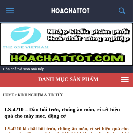
TRANG CHỦ
GIỚI THIỆU
SẢN PHẨM HÓT
KINH NGHIỆM & TIN TỨC
Hóa chất tẩy rửa dùng công nghiệp
LIÊN HỆ
DANH MỤC SẢN PHẨM
HOME
>
KINH NGHIỆM & TIN TỨC
LS-4210 – Dầu bôi trơn, chống ăn mòn, rỉ sét hiệu
quả cho máy móc, động cơ
,
LS-4210 là chất bôi trơn, chống ăn mòn, rỉ sét hiệu quả cho