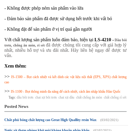
- Không được phép ném sản phẩm vào lửa
- Đảm bảo sản phẩm đã được sử dụng hết trước khi vất bỏ
- Không đặt để sản phẩm ở vị trí quá gần người
Với chất lượng sản phẩm luôn đảm bảo, hiện tại
LS-4210 -
Dầu bôi
đã được chúng tôi cung cấp với giá hợp lý
trơn, chống ăn mòn, rỉ sét
nhất, nhiều hỗ trợ và ưu đãi nhất. Hãy liên hệ ngay để được tư
vấn.
Xem thêm:
>>
IS-1500 – Bọt cách nhiệt và kết dính các vật liệu nội thất (EPS, XPS) chất lượng
cao
>>
IS-1100 - Bọt thông minh đa năng để cách nhiệt, cách âm nhập khẩu Hàn Quốc
Tags:
dầu bôi trơn
chai xịt bôi trơn
chai xịt dầu
chất chống ăn mòn
chất chống rỉ sét
Posted News
Chất phủ bóng chất lượng cao Great High Quallity resin Wax
(03/02/2021)
Nước xịt thơm phòng khử mùi kháng khuẩn nhập khẩu
(02/02/2021)