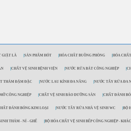
 GIẶT LÀ
|
SẢN PHẨM HÓT
|
HÓA CHẤT BUỒNG PHÒNG
|
HÓA CHẤT
ẠN
|
CHẤT VỆ SINH BỆNH VIỆN
|
NƯỚC RỬA BÁT CÔNG NGHIỆP
|
C
ẶT THẢM ĐẬM ĐẶC
|
NƯỚC LAU KÍNH ĐA NĂNG
|
NƯỚC TẨY RỬA ĐA 
 MỠ CÔNG NGHIỆP
|
CHẤT VỆ SINH BẢO DƯỠNG SÀN
|
CHẤT ĐÁNH BÓ
HẤT ĐÁNH BÓNG KIM LOẠI
|
NƯỚC TẨY RỬA NHÀ VỆ SINH WC
|
BỘ 
INH THẢM - NỈ - GHẾ
|
BỘ HÓA CHẤT VỆ SINH BẾP CÔNG NGHIỆP - KHÁ