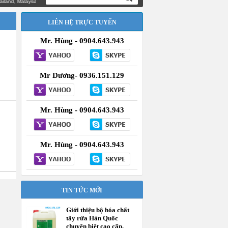
nd, Malaysia
LIÊN HỆ TRỰC TUYẾN
Mr. Hùng - 0904.643.943
Mr Dương- 0936.151.129
Mr. Hùng - 0904.643.943
Mr. Hùng - 0904.643.943
TIN TỨC MỚI
Giới thiệu bộ hóa chất
tẩy rửa Hàn Quốc
chuyên biệt cao cấp,