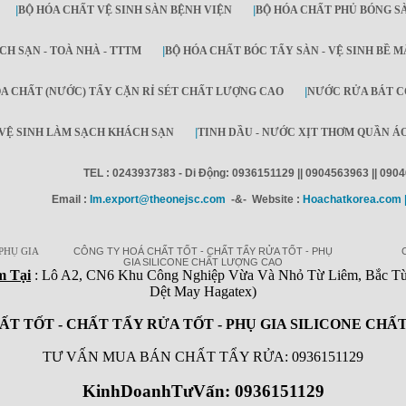
|
BỘ HÓA CHẤT VỆ SINH SÀN BỆNH VIỆN
|
BỘ HÓA CHẤT PHỦ BÓNG S
CH SẠN - TOÀ NHÀ - TTTM
|
BỘ HÓA CHẤT BÓC TẨY SÀN - VỆ SINH BỀ M
A CHẤT (NƯỚC) TẨY CẶN RỈ SÉT CHẤT LƯỢNG CAO
|
NƯỚC RỬA BÁT C
VỆ SINH LÀM SẠCH KHÁCH SẠN
|
TINH DẦU - NƯỚC XỊT THƠM QUẦN ÁO
TEL : 0243937383 - Di Động: 0936151129 || 0904563963 || 090
Email :
Im.export@theonejsc.com
-&- Website :
Hoachatkorea.com |
PHỤ GIA
CÔNG TY HOÁ CHẤT TỐT - CHẤT TẨY RỬA TỐT - PHỤ
GIA SILICONE CHẤT LƯỢNG CAO
m Tại
: Lô A2, CN6 Khu Công Nghiệp Vừa Và Nhỏ Từ Liêm, Bắc Từ 
Dệt May Hagatex)
ẤT TỐT - CHẤT TẨY RỬA TỐT - PHỤ GIA SILICONE CHẤ
TƯ VẤN MUA BÁN CHẤT TẨY RỬA: 0936151129
KinhDoanhTưVấn: 0936151129