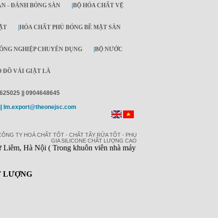
ÀN - ĐÁNH BÓNG SÀN
|
BỘ HÓA CHẤT VỆ
ẶT
|
HÓA CHẤT PHỦ BÓNG BỀ MẶT SÀN
ÔNG NGHIỆP CHUYÊN DỤNG
|
BỘ NƯỚC
 ĐỒ VẢI GIẶT LÀ
4625025 || 0904648645
| Im.export@theonejsc.com
CÔNG TY HOÁ CHẤT TỐT - CHẤT TẨY RỬA TỐT - PHỤ
GIA SILICONE CHẤT LƯỢNG CAO
Liêm, Hà Nội ( Trong khuôn viên nhà máy
T LƯỢNG