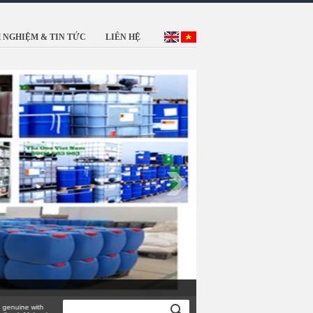
 NGHIỆM & TIN TỨC
LIÊN HỆ
nuine with