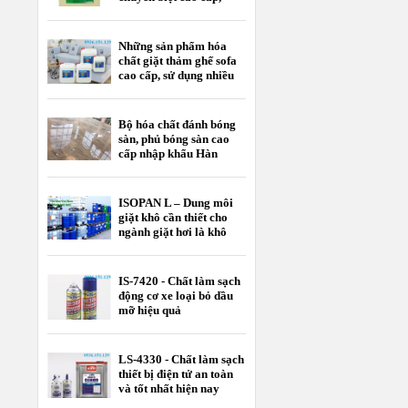
nhập khẩu
Những sản phẩm hóa
chất giặt thảm ghế sofa
cao cấp, sử dụng nhiều
nhất hiện nay
Bộ hóa chất đánh bóng
sàn, phủ bóng sàn cao
cấp nhập khẩu Hàn
Quốc
ISOPAN L – Dung môi
giặt khô cần thiết cho
ngành giặt hơi là khô
IS-7420 - Chất làm sạch
động cơ xe loại bỏ dầu
mỡ hiệu quả
LS-4330 - Chất làm sạch
thiết bị điện tử an toàn
và tốt nhất hiện nay