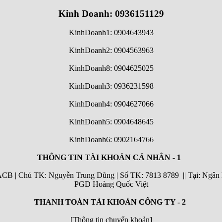
Kinh Doanh: 0936151129
KinhDoanh1: 0904643943
KinhDoanh2: 0904563963
KinhDoanh8: 0904625025
KinhDoanh3: 0936231598
KinhDoanh4: 0904627066
KinhDoanh5: 0904648645
KinhDoanh6:
0902164766
THÔNG TIN TÀI KHOẢN CÁ NHÂN - 1
| Chủ TK: Nguyễn Trung Dũng | Số TK: 7813 8789 || Tại: Ngân h
PGD Hoàng Quốc Việt
THANH TOÁN TÀI KHOẢN CÔNG TY - 2
[Thông tin chuyển khoản]