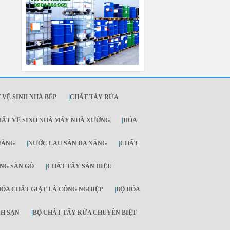
 VỆ SINH NHÀ BẾP
|
CHẤT TẨY RỬA
HẤT VỆ SINH NHÀ MÁY NHÀ XƯỞNG
|
HÓA
NĂNG
|
NƯỚC LAU SÀN ĐA NĂNG
|
CHẤT
NG SÀN GỖ
|
CHẤT TẨY SÀN HIỆU
HÓA CHẤT GIẶT LÀ CÔNG NGHIỆP
|
BỘ HÓA
CH SẠN
|
BỘ CHÂT TẨY RỬA CHUYÊN BIỆT