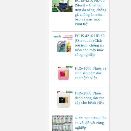
EC IS-4210 HD-60
(Steel) – Chất bôi
trơn đa năng, chống
gỉ, chống ăn mòn,
bảo vệ máy móc
vượt trội
EC IS-4210 HD-60
(One touch) Chất
bôi trơn, chống ăn
mòn cho máy móc
công nghiệp
HOS-1000, Nước vệ
sinh sàn đậm đặc
cho bệnh viện
HOS-2000, Nước
đánh bóng sàn cao
cấp cho bệnh viện
Nước xịt thơm quần
áo vải đồ vải công
nghiệp