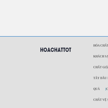
HÓA CHẤT
KHÁCH S
CHẤT GI
TẨY DẦU
QUẢ
|
C
CHẤT VỆ S