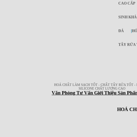
CAO CẤP
SINH KHÁ
ĐÁ
|
HÓ
TẨY RỬA 
HOÁ CHẤT LÀM SẠCH TỐT - CHẤT TẨY RỬA TỐT - 
SILICONE CHẤT LƯỢNG CAO
Văn Phòng Tư Vấn Giới Thiệu Sản Phẩ
HOÁ CH