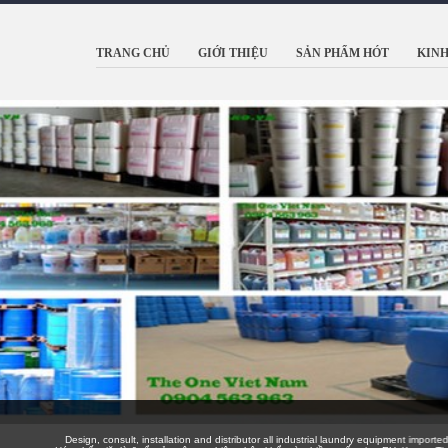
TRANG CHỦ
GIỚI THIỆU
SẢN PHẨM HÓT
KINH
Design, consult, installation and distributor all industrial laundry equipment imported ge