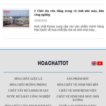
3 Chất tẩy rửa dùng trong vệ sinh nhà máy, khu
công nghiệp
18/06/2018
Hoá chất Korea cung cấp các sản phẩm chính hãng
Hàn Quốc về hoá chất tẩy rửa vệ sinh nhà máy...
HÓA CHẤT GIẶT LÀ
SẢN PHẨM HÓT
HÓA CHẤT BUỒNG PHÒNG
HÓA CHẤT VỆ SINH NHÀ BẾP
CHẤT TẨY RỬA KHÁCH SẠN
CHẤT VỆ SINH BỆNH VIỆN
NƯỚC RỬA BÁT CÔNG NGHIỆP
CHẤT VỆ SINH NHÀ MÁY NHÀ
XƯỞNG