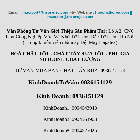
Email :
Im.export@theonejsc.com
-&- Website :
Hoachatkorea.com ||
Im.export@theonejsc.com
Văn Phòng Tư Vấn Giới Thiệu Sản Phẩm Tại
: Lô A2, CN6
Khu Công Nghiệp Vừa Và Nhỏ Từ Liêm, Bắc Từ Liêm, Hà Nội
( Trong khuôn viên nhà máy Dệt May Hagatex)
HOÁ CHẤT TỐT - CHẤT TẨY RỬA TỐT - PHỤ GIA
SILICONE CHẤT LƯỢNG
TƯ VẤN MUA BÁN CHẤT TẨY RỬA: 0936151129
KinhDoanhTưVấn: 0936151129
Kinh Doanh: 0936151129
KinhDoanh1: 0904643943
KinhDoanh2: 0904563963
KinhDoanh8: 0904625025