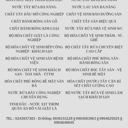
HÓA CHẤT GIẶT THẢM ĐẬM ĐẶC
NƯỚC LAU KÍNH ĐA NĂNG
NƯỚC TẨY RỬA ĐA NĂNG
NƯỚC LAU SÀN ĐA NĂNG
CHẤT TẨY DẦU MỠ CÔNG NGHIỆP
CHẤT VỆ SINH BẢO DƯỠNG SÀN
CHẤT ĐÁNH BÓNG SÀN GỖ
CHẤT TẨY SÀN HIỆU QUẢ
CHẤT ĐÁNH BÓNG KIM LOẠI
NƯỚC TẨY RỬA NHÀ VỆ SINH WC
BỘ HÓA CHẤT GIẶT LÀ CÔNG
BỘ HÓA CHẤT VỆ SINH THẢM - NỈ -
NGHIỆP
GHẾ
BỘ HÓA CHẤT VỆ SINH BẾP CÔNG
BỘ CHÂT TẨY RỬA CHUYÊN BIỆT
NGHIỆP - KHÁCH SẠN
CAO CẤP
BỘ HÓA CHẤT VỆ SINH SÀN BỆNH
BỘ HÓA CHẤT PHỦ BÓNG SÀN -
VIỆN
ĐÁNH BÓNG SÀN
BỘ HÓA CHẤT VỆ SINH KHÁCH
BỘ HÓA CHẤT BÓC TẨY SÀN - VỆ
SẠN - TOÀ NHÀ - TTTM
SINH BỀ MẶT
HÓA CHẤT PHỦ BÓNG BỀ MẶT SÀN
HÓA CHẤT (NƯỚC) TẨY CẶN RỈ
ĐÁ
SÉT CHẤT LƯỢNG CAO
NƯỚC RỬA BÁT CÔNG NGHIỆP
BỘ NƯỚC TẨY RỬA VỆ SINH LÀM
CHUYÊN DỤNG
SẠCH KHÁCH SẠN
TINH DẦU - NƯỚC XỊT THƠM
QUẦN ÁO ĐỒ VẢI GIẶT LÀ
TEL : 0243937383 - Di Động: 0936151129 || 0904563963 || 0904625025 ||
0904648645