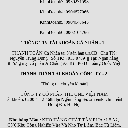
KinhDoanh3: 0936231598
KinhDoanh4: 0904627066
KinhDoanh5: 0904648645
KinhDoanh6:
0902164766
THÔNG TIN TÀI KHOẢN CÁ NHÂN - 1
THANH TOÁN Cá Nhân tại Ngân hàng ACB | Chủ TK:
Nguyễn Trung Dũng | Số TK: 7813 8789 || Tại: Ngân hàng
thương mại cổ phần Á Châu ( ACB) - PGD Hoàng Quốc Việt
THANH TOÁN TÀI KHOẢN CÔNG TY - 2
[Thông tin chuyển khoản]
CÔNG TY CỔ PHẦN THE ONE VIỆT NAM
Tài khoản: 0200 4112 4688 tại Ngân hàng Sacombank, chi nhánh
Đông Đô, Hà Nội
Kho hàng Mẫu
: KHO HÀNG CHẤT TẨY RỬA : Lô A2,
CN6 Khu Công Nghiệp Vừa Và Nhỏ Từ Liêm, Bắc Từ Liêm,