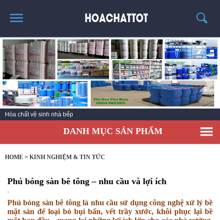
TRANG CHỦ
GIỚI THIỆU
SẢN PHẨM HÓT
KINH NGHIỆM & TIN TỨC
Hóa chất vệ sinh nhà bếp
LIÊN HỆ
DANH MỤC SẢN PHẨM
HOME
>
KINH NGHIỆM & TIN TỨC
Phủ bóng sàn bê tông – nhu cầu và lợi ích
,
Phủ bóng sàn bê tông là nhu cầu sử dụng công nghệ xử lý bề
mặt sàn để loại bỏ bụi bẩn, vết trầy xước, khôi phục lại bề