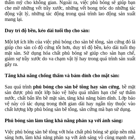
thẩm mỹ cho không gian. Ngoài ra, việc phủ bóng sẽ giúp bạn
che mờ những vết trầy xước, những vết bong tróc do những tác
động vật lý, những tác động trong quá trình lao động sản xuất
mang lại.
Duy trì độ bền, kéo dài tuổi thọ cho sàn:
Một lợi ích lớn của việc phủ bóng cho sàn bê tông, sàn cứng đó là
giúp cho sàn có độ cứng tốt hơn, duy trì độ bền, kéo dài tuổi thọ
mặt sàn. Sử dụng hóa chất phủ bóng sẽ giúp cho sàn hạn chế,
giảm sự trầy xước do va chạm vật lý hay trong quá trình sản xuất
gây ra.
Tăng khả năng chống thấm và bám dính cho mặt sàn:
Sau quá trình
phủ bóng cho sàn bê tông hay sàn cứng
, bề mặt
sàn được phủ một lớp bảo vệ hiệu quả nhằm hạn chế sự thấm
nước, chất bẩn lên bề mặt sàn, tăng khả năng bám dính. Lớp bảo
vệ này có tác dụng trong thời gian dài hay ngắn tùy thuộc vào
chất lượng lớp phủ bóng sàn bê tông, sàn cứng mà bạn sử dụng.
Phủ bóng sàn làm tăng khả năng phản xạ với ánh sáng:
Việc phủ bóng sàn bê tông với hóa chất phủ bóng sẽ giúp nền nhà
sáng hơn, làm khả năng phản xạ với ánh sáng vô cùng mạnh mẽ,