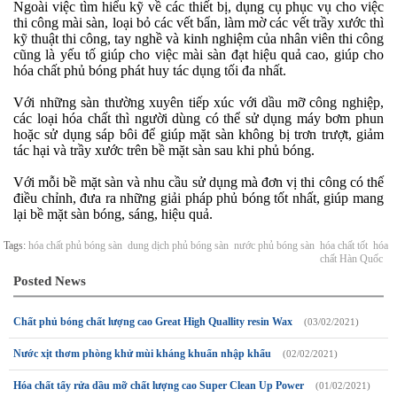
Ngoài việc tìm hiểu kỹ về các thiết bị, dụng cụ phục vụ cho việc
thi công mài sàn, loại bỏ các vết bẩn, làm mờ các vết trầy xước thì
kỹ thuật thi công, tay nghề và kinh nghiệm của nhân viên thi công
cũng là yếu tố giúp cho việc mài sàn đạt hiệu quả cao, giúp cho
hóa chất phủ bóng phát huy tác dụng tối đa nhất.
Với những sàn thường xuyên tiếp xúc với dầu mỡ công nghiệp,
các loại hóa chất thì người dùng có thể sử dụng máy bơm phun
hoặc sử dụng sáp bôi để giúp mặt sàn không bị trơn trượt, giảm
tác hại và trầy xước trên bề mặt sàn sau khi phủ bóng.
Với mỗi bề mặt sàn và nhu cầu sử dụng mà đơn vị thi công có thế
điều chỉnh, đưa ra những giải pháp phủ bóng tốt nhất, giúp mang
lại bề mặt sàn bóng, sáng, hiệu quả.
Tags:
hóa chất phủ bóng sàn
dung dịch phủ bóng sàn
nước phủ bóng sàn
hóa chất tốt
hóa
chất Hàn Quốc
Posted News
Chất phủ bóng chất lượng cao Great High Quallity resin Wax
(03/02/2021)
Nước xịt thơm phòng khử mùi kháng khuẩn nhập khẩu
(02/02/2021)
Hóa chất tẩy rửa dầu mỡ chất lượng cao Super Clean Up Power
(01/02/2021)