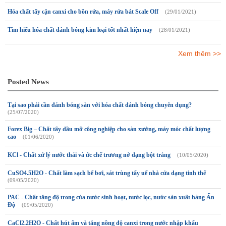
Hóa chất tẩy cặn canxi cho bồn rửa, máy rửa bát Scale Off
(29/01/2021)
Tìm hiểu hóa chất đánh bóng kim loại tốt nhất hiện nay
(28/01/2021)
Xem thêm >>
Posted News
Tại sao phải cần đánh bóng sàn với hóa chất đánh bóng chuyên dụng?
(25/07/2020)
Forex Big – Chất tẩy dầu mỡ công nghiệp cho sàn xưởng, máy móc chất lượng
cao
(01/06/2020)
KCl - Chất xử lý nước thải và ức chế trương nở dạng bột trắng
(10/05/2020)
CuSO4.5H2O - Chất làm sạch bể bơi, sát trùng tẩy uế nhà cửa dạng tinh thể
(09/05/2020)
PAC - Chất tăng độ trong của nước sinh hoạt, nước lọc, nước sản xuất hàng Ấn
Độ
(09/05/2020)
CaCl2.2H2O - Chất hút ẩm và tăng nồng độ canxi trong nước nhập khẩu