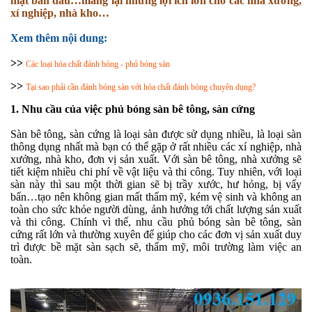
mặt ban đầu…mang lại những lợi ích lớn cho các nhà xưởng,
xí nghiệp, nhà kho…
Xem thêm nội dung:
>>
Các loại hóa chất đánh bóng - phủ bóng sàn
>>
Tại sao phải cần đánh bóng sàn với hóa chất đánh bóng chuyên dụng?
1. Nhu cầu của việc phủ bóng sàn bê tông, sàn cứng
Sàn bê tông, sàn cứng là loại sàn được sử dụng nhiều, là loại sàn
thông dụng nhất mà bạn có thể gặp ở rất nhiều các xí nghiệp, nhà
xưởng, nhà kho, đơn vị sản xuất. Với sàn bê tông, nhà xưởng sẽ
tiết kiệm nhiều chi phí về vật liệu và thi công. Tuy nhiên, với loại
sàn này thì sau một thời gian sẽ bị trầy xước, hư hỏng, bị vấy
bẩn…tạo nên không gian mất thẩm mỹ, kém vệ sinh và không an
toàn cho sức khỏe người dùng, ảnh hưởng tới chất lượng sản xuất
và thi công. Chính vì thế, nhu cầu phủ bóng sàn bê tông, sàn
cứng rất lớn và thường xuyên để giúp cho các đơn vị sản xuất duy
trì được bề mặt sàn sạch sẽ, thẩm mỹ, môi trường làm việc an
toàn.