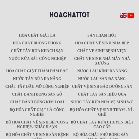
HÓA CHẤT GIẶT LÀ
SẢN PHẨM HÓT
HÓA CHẤT BUỒNG PHÒNG
HÓA CHẤT VỆ SINH NHÀ BẾP
CHẤT TẨY RỬA KHÁCH SẠN
CHẤT VỆ SINH BỆNH VIỆN
NƯỚC RỬA BÁT CÔNG NGHIỆP
CHẤT VỆ SINH NHÀ MÁY NHÀ
XƯỞNG
HÓA CHẤT GIẶT THẢM ĐẬM ĐẶC
NƯỚC LAU KÍNH ĐA NĂNG
NƯỚC TẨY RỬA ĐA NĂNG
NƯỚC LAU SÀN ĐA NĂNG
CHẤT TẨY DẦU MỠ CÔNG NGHIỆP
CHẤT VỆ SINH BẢO DƯỠNG SÀN
CHẤT ĐÁNH BÓNG SÀN GỖ
CHẤT TẨY SÀN HIỆU QUẢ
CHẤT ĐÁNH BÓNG KIM LOẠI
NƯỚC TẨY RỬA NHÀ VỆ SINH WC
BỘ HÓA CHẤT GIẶT LÀ CÔNG
BỘ HÓA CHẤT VỆ SINH THẢM - NỈ -
NGHIỆP
GHẾ
BỘ HÓA CHẤT VỆ SINH BẾP CÔNG
BỘ CHÂT TẨY RỬA CHUYÊN BIỆT
NGHIỆP - KHÁCH SẠN
CAO CẤP
BỘ HÓA CHẤT VỆ SINH SÀN BỆNH
BỘ HÓA CHẤT PHỦ BÓNG SÀN -