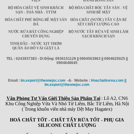
VIỆN
ĐÁNH BÓNG SÀN
BỘ HÓA CHẤT VỆ SINH KHÁCH
BỘ HÓA CHẤT BÓC TẨY SÀN - VỆ
SẠN - TOÀ NHÀ - TTTM
SINH BỀ MẶT
HÓA CHẤT PHỦ BÓNG BỀ MẶT SÀN
HÓA CHẤT (NƯỚC) TẨY CẶN RỈ
ĐÁ
SÉT CHẤT LƯỢNG CAO
NƯỚC RỬA BÁT CÔNG NGHIỆP
BỘ NƯỚC TẨY RỬA VỆ SINH LÀM
CHUYÊN DỤNG
SẠCH KHÁCH SẠN
TINH DẦU - NƯỚC XỊT THƠM
QUẦN ÁO ĐỒ VẢI GIẶT LÀ
TEL : 0243937383 - Di Động: 0936151129 || 0904563963 || 0904625025 ||
0904648645
Email :
Im.export@theonejsc.com
-&- Website :
Hoachatkorea.com ||
Im.export@theonejsc.com
Văn Phòng Tư Vấn Giới Thiệu Sản Phẩm Tại
: Lô A2, CN6
Khu Công Nghiệp Vừa Và Nhỏ Từ Liêm, Bắc Từ Liêm, Hà Nội
( Trong khuôn viên nhà máy Dệt May Hagatex)
HOÁ CHẤT TỐT - CHẤT TẨY RỬA TỐT - PHỤ GIA
SILICONE CHẤT LƯỢNG