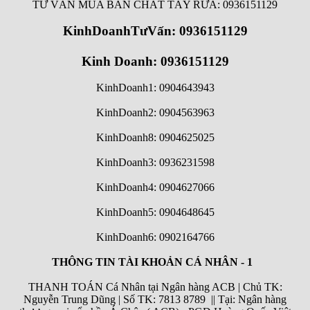
TƯ VẤN MUA BÁN CHẤT TẨY RỬA: 0936151129
KinhDoanhTưVấn: 0936151129
Kinh Doanh: 0936151129
KinhDoanh1: 0904643943
KinhDoanh2: 0904563963
KinhDoanh8: 0904625025
KinhDoanh3: 0936231598
KinhDoanh4: 0904627066
KinhDoanh5: 0904648645
KinhDoanh6:
0902164766
THÔNG TIN TÀI KHOẢN CÁ NHÂN - 1
THANH TOÁN Cá Nhân tại Ngân hàng ACB | Chủ TK:
Nguyễn Trung Dũng | Số TK: 7813 8789 || Tại: Ngân hàng